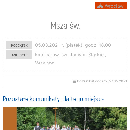
Wrocław
Msza św.
początek
05.03.2021 r. (piątek), godz. 18.00
miejsce
kaplica pw. św. Jadwigi Śląskiej,
Wrocław
komunikat dodany: 27.02.2021
Pozostałe komunikaty dla tego miejsca