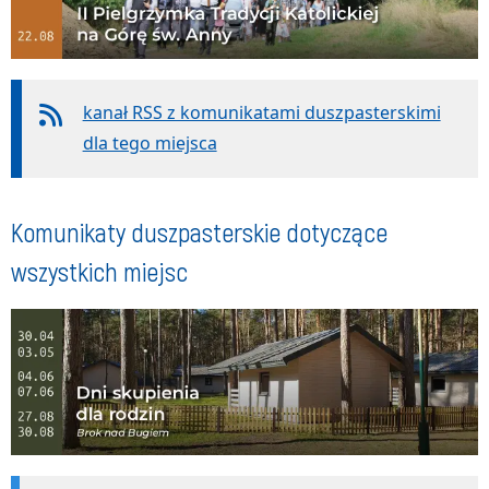
kanał RSS z komunikatami duszpasterskimi
dla tego miejsca
Komunikaty duszpasterskie dotyczące
wszystkich miejsc