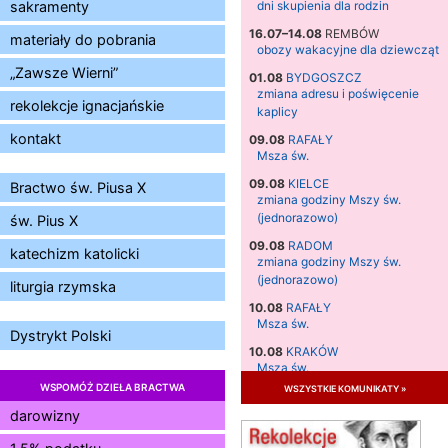
sakramenty
dni skupienia dla rodzin
16.07–14.08
REMBÓW
materiały do pobrania
obozy wakacyjne dla dziewcząt
„Zawsze Wierni”
01.08
BYDGOSZCZ
zmiana adresu i poświęcenie
rekolekcje ignacjańskie
kaplicy
kontakt
09.08
RAFAŁY
Msza św.
09.08
KIELCE
Bractwo św. Piusa X
zmiana godziny Mszy św.
(jednorazowo)
św. Pius X
09.08
RADOM
katechizm katolicki
zmiana godziny Mszy św.
(jednorazowo)
liturgia rzymska
10.08
RAFAŁY
Msza św.
Dystrykt Polski
10.08
KRAKÓW
Msza św.
WSPOMÓŻ DZIEŁA BRACTWA
wszystkie komunikaty »
11.08
KRAKÓW
Msza św.
darowizny
12.08
KRAKÓW