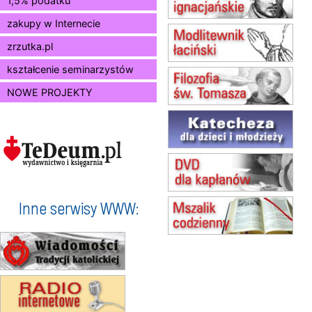
1,5% podatku
Msza św.
zakupy w Internecie
13.08
KRAKÓW
Msza św.
zrzutka.pl
15.08
JASTRZĘBIE-ZDRÓJ
Msza św.
kształcenie seminarzystów
15.08
RADOM
NOWE PROJEKTY
Msza św.
15.08
KIELCE
Msza św.
15.08
BUKOWIEC
zmiana godziny Mszy św.
(jednorazowo)
15.08
SZCZECIN
zmiana godziny Mszy św.
Inne serwisy WWW:
(jednorazowo)
15.08
TCZEW
zmiana godziny Mszy św.
(jednorazowo)
15.08
NOWY SĄCZ
zmiana porządku nabożeństw
(jednorazowo)