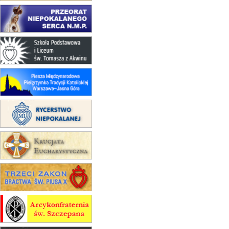
15.08
KROSNO
Msza św.
15.08
CZĘSTOCHOWA
Msza św.
15.08
KRAKÓW
zmiana porządku nabożeństw
(jednorazowo)
15.08
KOŁOBRZEG
Msza św.
16–22.08
BESKIDY
obóz wędrowny dla dziewcząt
16.08
KOŁOBRZEG
Msza św.
16.08
KATOWICE
integracyjne spotkanie wiernych
17–21.08
BAJERZE
rekolekcje franciszkańskie
20–22.08
GNIEZNO →
GIETRZWAŁD
Męska pielgrzymka rowerowa
22.08
OPOLE