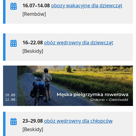
16.07–14.08
obozy wakacyjne dla dziewcząt
[Rembów]
16–22.08
obóz wędrowny dla dziewcząt
[Beskidy]
23–29.08
obóz wędrowny dla chłopców
[Beskidy]