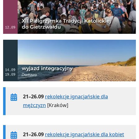
21–26.09
rekolekcje ignacjańskie dla
mężczyzn
[Kraków]
21–26.09
rekolekcje ignacjańskie dla kobiet