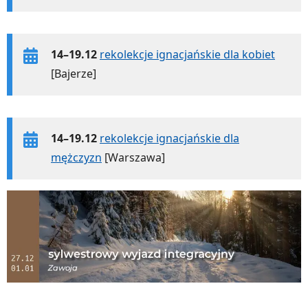
14–19.12
rekolekcje ignacjańskie dla kobiet
[Bajerze]
14–19.12
rekolekcje ignacjańskie dla
mężczyzn
[Warszawa]