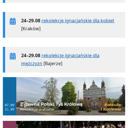
24–29.08
rekolekcje ignacjańskie dla kobiet
[Kraków]
24–29.08
rekolekcje ignacjańskie dla
mężczyzn
[Bajerze]