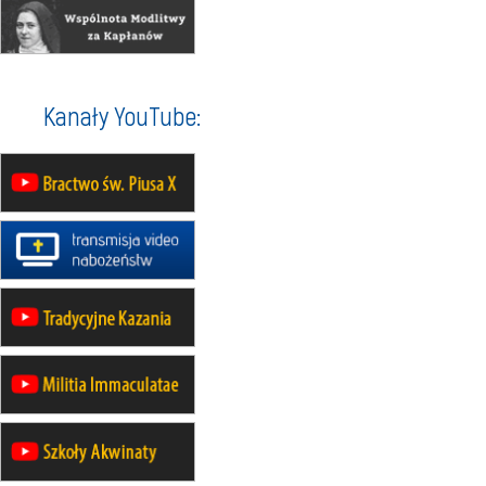
Msza św.
22.08
OPOLE
II Pielgrzymka Tradycji Katolickiej
na Górę św. Anny
23–29.08
BESKIDY
Kanały YouTube:
obóz wędrowny dla chłopców
24–29.08
KRAKÓW
rekolekcje ignacjańskie dla kobiet
24–29.08
BAJERZE
rekolekcje ignacjańskie dla
mężczyzn
30.08
RAFAŁY
Msza św.
30.08
GNIEZNO
integracyjne spotkanie wiernych
07–11.09
KASZUBY
ZMIANA
Rekolekcje w drodze
12.09
OLSZTYN
XII Pielgrzymka Tradycji
Katolickiej do Gietrzwałdu
12.09