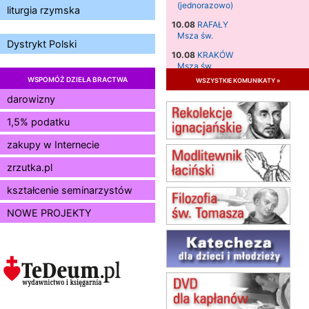
(jednorazowo)
liturgia rzymska
10.08
RAFAŁY
Msza św.
Dystrykt Polski
10.08
KRAKÓW
Msza św.
WSPOMÓŻ DZIEŁA BRACTWA
wszystkie komunikaty »
11.08
KRAKÓW
Msza św.
darowizny
12.08
KRAKÓW
1,5% podatku
Msza św.
zakupy w Internecie
13.08
KRAKÓW
Msza św.
zrzutka.pl
14.08
CZĘSTOCHOWA
Msza św.
kształcenie seminarzystów
15.08
JASTRZĘBIE-ZDRÓJ
NOWE PROJEKTY
Msza św.
15.08
RADOM
Msza św.
15.08
KIELCE
Msza św.
15.08
BUKOWIEC
zmiana godziny Mszy św.