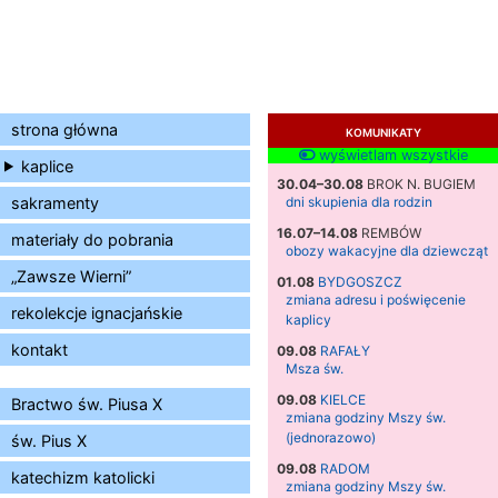
strona główna
KOMUNIKATY
wyświetlam wszystkie
kaplice
30.04–30.08
BROK N. BUGIEM
sakramenty
dni skupienia dla rodzin
16.07–14.08
REMBÓW
materiały do pobrania
obozy wakacyjne dla dziewcząt
„Zawsze Wierni”
01.08
BYDGOSZCZ
zmiana adresu i poświęcenie
rekolekcje ignacjańskie
kaplicy
kontakt
09.08
RAFAŁY
Msza św.
09.08
KIELCE
Bractwo św. Piusa X
zmiana godziny Mszy św.
(jednorazowo)
św. Pius X
09.08
RADOM
katechizm katolicki
zmiana godziny Mszy św.