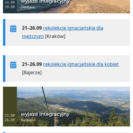
21–26.09
rekolekcje ignacjańskie dla
mężczyzn
[Kraków]
21–26.09
rekolekcje ignacjańskie dla kobiet
[Bajerze]