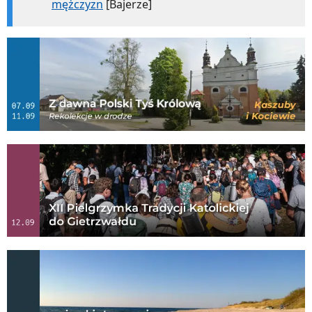
mężczyzn
[Bajerze]