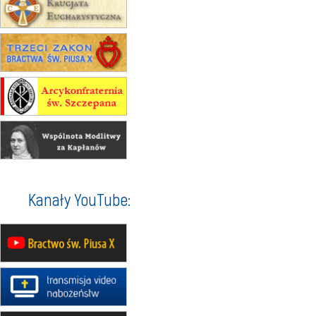
kaplicy
15.08
RZESZÓW
zmiana porządku nabożeństw (na
stałe)
16–22.08
BESKIDY
obóz wędrowny dla dziewcząt
16.08
KOŁOBRZEG
Msza św.
16.08
KATOWICE
integracyjne spotkanie wiernych
17–21.08
BAJERZE
rekolekcje franciszkańskie
Kanały YouTube:
20–22.08
GNIEZNO →
GIETRZWAŁD
Męska pielgrzymka rowerowa
22.08
OPOLE
Msza św.
22.08
OPOLE
II Pielgrzymka Tradycji Katolickiej
na Górę św. Anny
23–29.08
BESKIDY