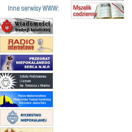
(jednorazowo)
Inne serwisy WWW:
15.08
SZCZECIN
zmiana godziny Mszy św.
(jednorazowo)
15.08
TCZEW
zmiana godziny Mszy św.
(jednorazowo)
15.08
NOWY SĄCZ
zmiana porządku nabożeństw
(jednorazowo)
15.08
KROSNO
Msza św.
15.08
CZĘSTOCHOWA
Msza św.
15.08
KRAKÓW
zmiana porządku nabożeństw
(jednorazowo)
15.08
KOŁOBRZEG
Msza św.
15.08
RZESZÓW
zmiana adresu i poświęcenie