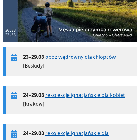
23–29.08
obóz wędrowny dla chłopców
[Beskidy]
24–29.08
rekolekcje ignacjańskie dla kobiet
[Kraków]
24–29.08
rekolekcje ignacjańskie dla