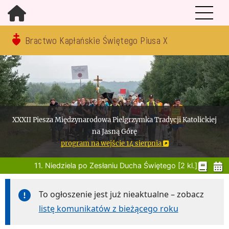
Bractwo Kapłańskie Świętego Piusa X
XXXII Piesza Międzynarodowa Pielgrzymka Tradycji Katolickiej
na Jasną Górę
program na wejście 14 sierpnia
11. Niedziela po Zesłaniu Ducha Świętego [2 kl.]
To ogłoszenie jest już nieaktualne – zobacz
listę komunikatów z bieżącego roku