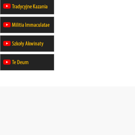
obóz wędrowny dla chłopców
24–29.08
KRAKÓW
rekolekcje ignacjańskie dla kobiet
24–29.08
BAJERZE
rekolekcje ignacjańskie dla
mężczyzn
30.08
RAFAŁY
Msza św.
30.08
GNIEZNO
integracyjne spotkanie wiernych
30.08
SŁUPSK
zmiana porządku nabożeństw (na
stałe)
06.09
TCZEW
zmiana porządku nabożeństw (na
stałe)
06.09
OLSZTYN
zmiana porządku nabożeństw (na
stałe)
07–11.09
KASZUBY
ZMIANA
Rekolekcje w drodze