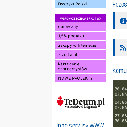
Pozos
Dystrykt Polski
WSPOMÓŻ DZIEŁA BRACTWA
darowizny
1,5% podatku
zakupy w Internecie
zrzutka.pl
kształcenie
Komun
seminarzystów
NOWE PROJEKTY
Inne serwisy WWW: