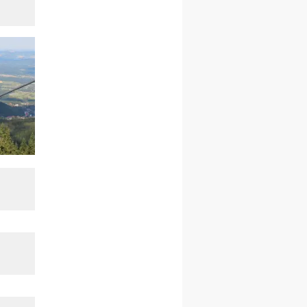
rekolekcje ignacjańskie dla
mężczyzn
21–26.09
BAJERZE
rekolekcje ignacjańskie dla
kobiet
21–26.09
KARPACZ
wyjazd integracyjny
05–10.10
BAJERZE
ZMIANA
rekolekcje maryjne dla
kobiet
19–24.10
KRAKÓW
rekolekcje maryjne dla
mężczyzn
26–31.10
WARSZAWA
rekolekcje ignacjańskie dla
kobiet
09–14.11
KRAKÓW
rekolekcje ignacjańskie dla
kobiet
09–14.11
BAJERZE
rekolekcje ignacjańskie dla
mężczyzn