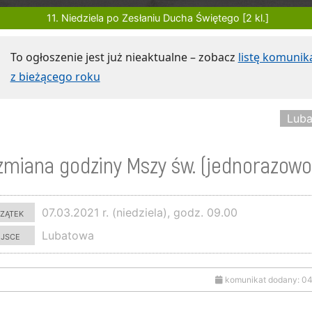
11. Niedziela po Zesłaniu Ducha Świętego [2 kl.]
To ogłoszenie jest już nieaktualne – zobacz
listę komuni
z bieżącego roku
Lub
zmiana godziny Mszy św. (jednorazowo
zątek
07.03.2021 r. (niedziela), godz. 09.00
ejsce
Lubatowa
komunikat dodany: 04