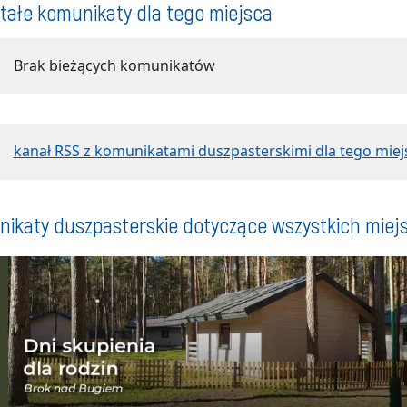
tałe komunikaty dla tego miejsca
Brak bieżących komunikatów
kanał RSS z komunikatami duszpasterskimi dla tego miej
ikaty duszpasterskie dotyczące wszystkich miej