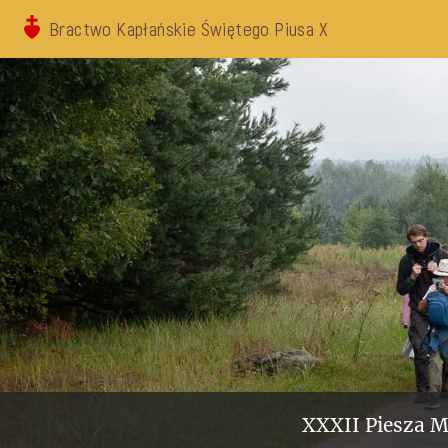
Bractwo Kapłańskie Świętego Piusa X
XXXII Piesza M