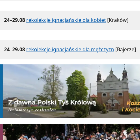
24–29.08
rekolekcje ignacjańskie dla kobiet
[Kraków]
24–29.08
rekolekcje ignacjańskie dla mężczyzn
[Bajerze]