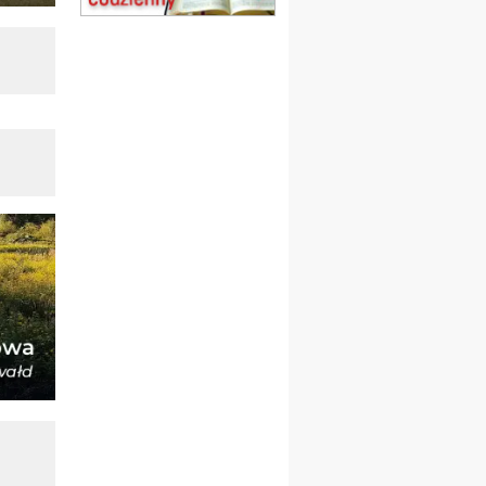
(jednorazowo)
15.08
TCZEW
zmiana godziny Mszy św.
(jednorazowo)
15.08
NOWY SĄCZ
zmiana porządku
nabożeństw (jednorazowo)
15.08
KROSNO
Msza św.
15.08
CZĘSTOCHOWA
Msza św.
15.08
KRAKÓW
zmiana porządku
nabożeństw (jednorazowo)
15.08
KOŁOBRZEG
Msza św.
16–22.08
BESKIDY
obóz wędrowny dla
dziewcząt
16.08
KOŁOBRZEG
Msza św.