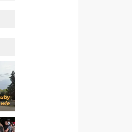
16.08
KATOWICE
integracyjne spotkanie
wiernych
17–21.08
BAJERZE
rekolekcje franciszkańskie
20–22.08
GNIEZNO →
GIETRZWAŁD
Męska pielgrzymka
rowerowa
22.08
OPOLE
Msza św.
22.08
OPOLE
II Pielgrzymka Tradycji
Katolickiej na Górę św. Anny
23–29.08
BESKIDY
obóz wędrowny dla
chłopców
24–29.08
KRAKÓW
rekolekcje ignacjańskie dla
kobiet
24–29.08
BAJERZE