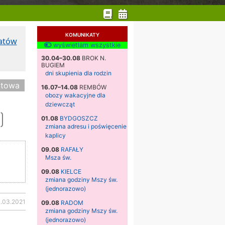
KOMUNIKATY
katów
wyświetlam wszystkie
30.04–30.08
BROK N.
BUGIEM
dni skupienia dla rodzin
atowa
16.07–14.08
REMBÓW
obozy wakacyjne dla
dziewcząt
)
01.08
BYDGOSZCZ
zmiana adresu i poświęcenie
kaplicy
09.08
RAFAŁY
Msza św.
09.08
KIELCE
zmiana godziny Mszy św.
(jednorazowo)
.03.2021
09.08
RADOM
zmiana godziny Mszy św.
(jednorazowo)