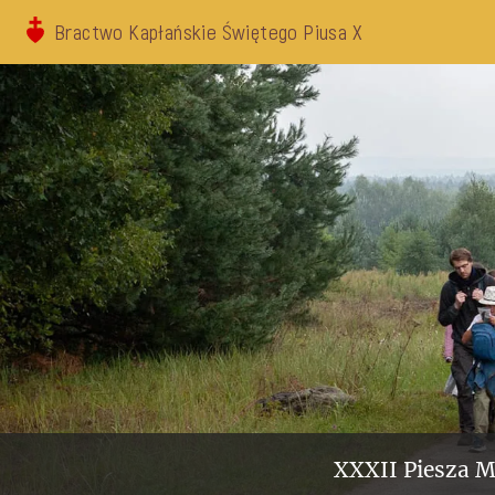
Bractwo Kapłańskie Świętego Piusa X
XXXII Piesza M