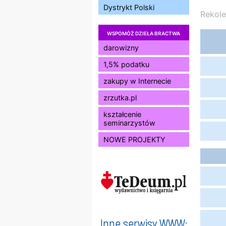
Dystrykt Polski
Rekole
WSPOMÓŻ DZIEŁA BRACTWA
darowizny
1,5% podatku
zakupy w Internecie
zrzutka.pl
kształcenie
seminarzystów
NOWE PROJEKTY
Inne serwisy WWW: