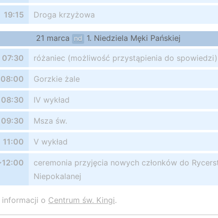
19:15
Droga krzyżowa
21 marca
1. Niedziela Męki Pańskiej
nd
07:30
różaniec (możliwość przystąpienia do spowiedzi)
08:00
Gorzkie żale
08:30
IV wykład
09:30
Msza św.
11:00
V wykład
~12:00
ceremonia przyjęcia nowych członków do Rycers
Niepokalanej
 informacji o
Centrum św. Kingi
.