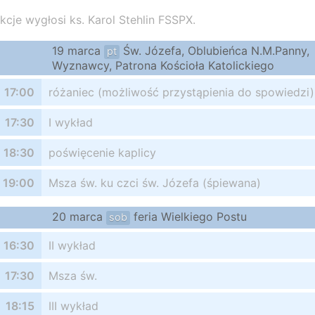
kcje wygłosi ks. Karol Stehlin FSSPX.
19 marca
Św. Józefa, Oblubieńca N.M.Panny,
pt
Wyznawcy, Patrona Kościoła Katolickiego
17:00
różaniec (możliwość przystąpienia do spowiedzi)
17:30
I wykład
18:30
poświęcenie kaplicy
19:00
Msza św. ku czci św. Józefa (śpiewana)
20 marca
feria Wielkiego Postu
sob
16:30
II wykład
17:30
Msza św.
18:15
III wykład