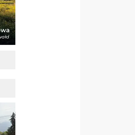
rekolekcje ignacjańskie dla
kobiet
09–14.11
KRAKÓW
rekolekcje ignacjańskie dla
kobiet
09–14.11
BAJERZE
rekolekcje ignacjańskie dla
mężczyzn
23–28.11
WARSZAWA
rekolekcje ignacjańskie dla
kobiet
14–19.12
BAJERZE
rekolekcje ignacjańskie dla
kobiet
14–19.12
WARSZAWA
rekolekcje ignacjańskie dla
mężczyzn
27.12.2026–01.01.2027
ZAWOJA
sylwestrowy wyjazd
integracyjny