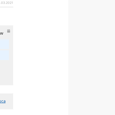
0.03.2021
23–29.08
BESKIDY
obóz wędrowny dla
chłopców
24–29.08
KRAKÓW
rekolekcje ignacjańskie dla
kobiet
tw
24–29.08
BAJERZE
rekolekcje ignacjańskie dla
mężczyzn
30.08
RAFAŁY
Msza św.
30.08
GNIEZNO
integracyjne spotkanie
wiernych
07–11.09
KASZUBY
ZMIANA
Rekolekcje w drodze
12.09
OLSZTYN
XII Pielgrzymka Tradycji
Katolickiej do Gietrzwałdu
sca
12.09
wyjazd z Poznania przez
Gniezno i Bydgoszcz na