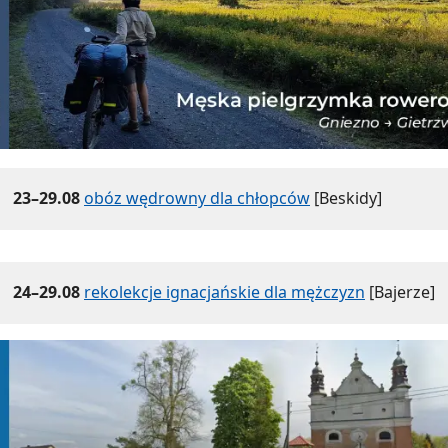
23–29.08
obóz wędrowny dla chłopców
[Beskidy]
24–29.08
rekolekcje ignacjańskie dla mężczyzn
[Bajerze]