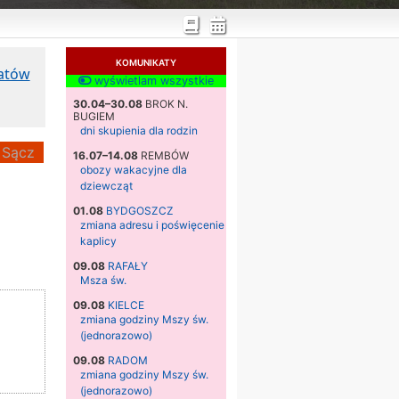
KOMUNIKATY
katów
wyświetlam wszystkie
30.04–30.08
BROK N.
BUGIEM
dni skupienia dla rodzin
Sącz
16.07–14.08
REMBÓW
obozy wakacyjne dla
dziewcząt
01.08
BYDGOSZCZ
zmiana adresu i poświęcenie
kaplicy
09.08
RAFAŁY
Msza św.
09.08
KIELCE
zmiana godziny Mszy św.
(jednorazowo)
09.08
RADOM
zmiana godziny Mszy św.
(jednorazowo)