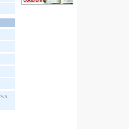
Msza św.
15.08
CZĘSTOCHOWA
Msza św.
15.08
KOŁOBRZEG
Msza św.
16–22.08
BESKIDY
obóz wędrowny dla
dziewcząt
16.08
KOŁOBRZEG
Msza św.
17–21.08
BAJERZE
rekolekcje franciszkańskie
20–22.08
GNIEZNO →
GIETRZWAŁD
Męska pielgrzymka
rowerowa
twa
22.08
OPOLE
Msza św.
22.08
OPOLE
II Pielgrzymka Tradycji
Katolickiej na Górę św. Anny