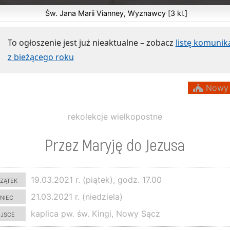
Św. Jana Marii Vianney, Wyznawcy [3 kl.]
To ogłoszenie jest już nieaktualne – zobacz
listę komuni
z bieżącego roku
Nowy 
rekolekcje wielkopostne
Przez Maryję do Jezusa
zątek
19.03.2021 r. (piątek), godz. 17.00
niec
21.03.2021 r. (niedziela)
ejsce
kaplica pw. św. Kingi, Nowy Sącz