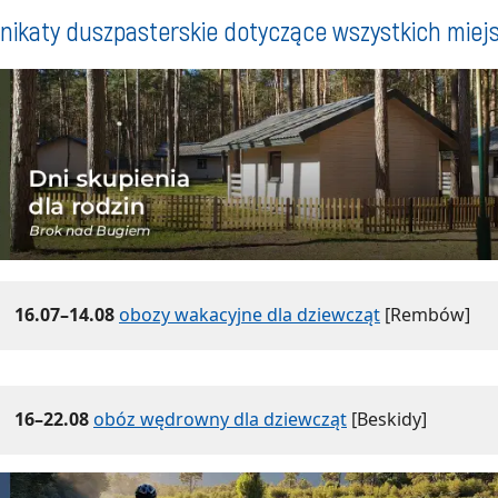
ikaty duszpasterskie dotyczące wszystkich miej
16.07–14.08
obozy wakacyjne dla dziewcząt
[Rembów]
16–22.08
obóz wędrowny dla dziewcząt
[Beskidy]