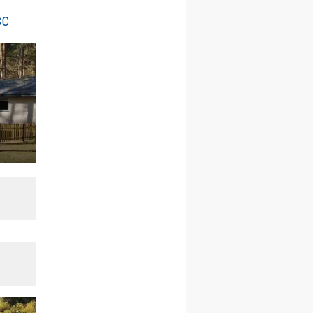
pielgrzymkę do Gietrzwałdu
sc
12.09
wyjazd z Warszawy na
pielgrzymkę do Gietrzwałdu
14–19.09
DARŁOWO
wyjazd integracyjny
21–26.09
KRAKÓW
rekolekcje ignacjańskie dla
mężczyzn
21–26.09
BAJERZE
rekolekcje ignacjańskie dla
kobiet
21–26.09
KARPACZ
wyjazd integracyjny
05–10.10
BAJERZE
ZMIANA
rekolekcje maryjne dla
kobiet
19–24.10
KRAKÓW
rekolekcje maryjne dla
mężczyzn
26–31.10
WARSZAWA