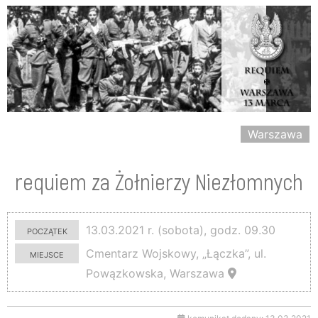
Warszawa
requiem za Żołnierzy Niezłomnych
początek
13.03.2021 r. (sobota), godz. 09.30
miejsce
Cmentarz Wojskowy, „Łączka”, ul.
Powązkowska, Warszawa