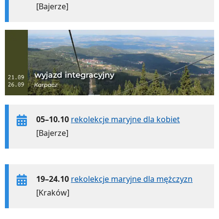
[Bajerze]
05–10.10
rekolekcje maryjne dla kobiet
[Bajerze]
19–24.10
rekolekcje maryjne dla mężczyzn
[Kraków]