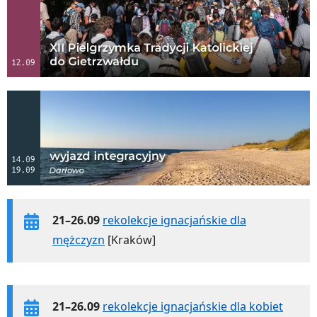
21–26.09
rekolekcje ignacjańskie dla
mężczyzn
[Kraków]
21–26.09
rekolekcje ignacjańskie dla kobiet