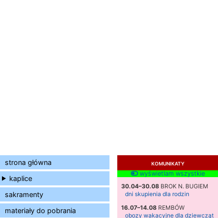
strona główna
KOMUNIKATY
wyświetlam wszystkie
kaplice
30.04–30.08
BROK N. BUGIEM
sakramenty
dni skupienia dla rodzin
16.07–14.08
REMBÓW
materiały do pobrania
obozy wakacyjne dla dziewcząt