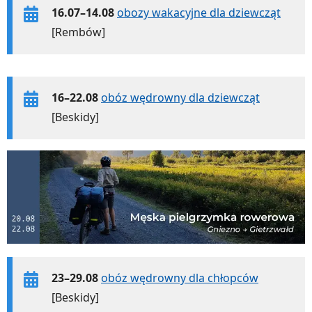
16.07–14.08
obozy wakacyjne dla dziewcząt
[Rembów]
16–22.08
obóz wędrowny dla dziewcząt
[Beskidy]
23–29.08
obóz wędrowny dla chłopców
[Beskidy]