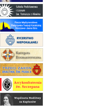
15.08
CZĘSTOCHOWA
Msza św.
15.08
KRAKÓW
zmiana porządku nabożeństw
(jednorazowo)
15.08
KOŁOBRZEG
Msza św.
16–22.08
BESKIDY
obóz wędrowny dla dziewcząt
16.08
KOŁOBRZEG
Msza św.
16.08
KATOWICE
integracyjne spotkanie wiernych
17–21.08
BAJERZE
rekolekcje franciszkańskie
20–22.08
GNIEZNO →
GIETRZWAŁD
Męska pielgrzymka rowerowa
22.08
OPOLE
Msza św.
22.08
OPOLE
II Pielgrzymka Tradycji Katolickiej