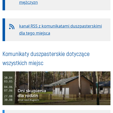
mężczyzn
kanał RSS z komunikatami duszpasterskimi
dla tego miejsca
Komunikaty duszpasterskie dotyczące
wszystkich miejsc