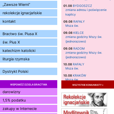
„Zawsze Wierni”
01.08
BYDGOSZCZ
zmiana adresu i poświęcenie
rekolekcje ignacjańskie
kaplicy
kontakt
09.08
RAFAŁY
Msza św.
09.08
KIELCE
Bractwo św. Piusa X
zmiana godziny Mszy św.
(jednorazowo)
św. Pius X
09.08
RADOM
katechizm katolicki
zmiana godziny Mszy św.
(jednorazowo)
liturgia rzymska
10.08
RAFAŁY
Msza św.
Dystrykt Polski
10.08
KRAKÓW
Msza św.
WSPOMÓŻ DZIEŁA BRACTWA
wszystkie komunikaty »
11.08
KRAKÓW
Msza św.
darowizny
12.08
KRAKÓW
1,5% podatku
Msza św.
zakupy w Internecie
13.08
KRAKÓW
Msza św.