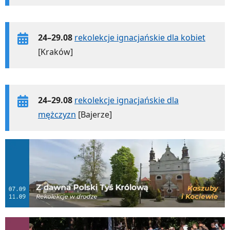
24–29.08
rekolekcje ignacjańskie dla kobiet
[Kraków]
24–29.08
rekolekcje ignacjańskie dla
mężczyzn
[Bajerze]