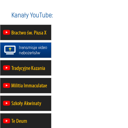
na Górę św. Anny
23–29.08
BESKIDY
Kanały YouTube:
obóz wędrowny dla chłopców
24–29.08
KRAKÓW
rekolekcje ignacjańskie dla kobiet
24–29.08
BAJERZE
rekolekcje ignacjańskie dla
mężczyzn
30.08
RAFAŁY
Msza św.
30.08
GNIEZNO
integracyjne spotkanie wiernych
07–11.09
KASZUBY
ZMIANA
Rekolekcje w drodze
12.09
OLSZTYN
XII Pielgrzymka Tradycji
Katolickiej do Gietrzwałdu
12.09
wyjazd z Poznania przez
Gniezno i Bydgoszcz na
pielgrzymkę do Gietrzwałdu