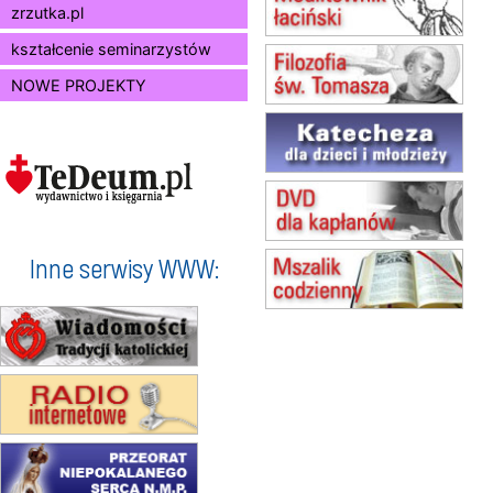
zrzutka.pl
15.08
JASTRZĘBIE-ZDRÓJ
Msza św.
kształcenie seminarzystów
15.08
RADOM
NOWE PROJEKTY
Msza św.
15.08
KIELCE
Msza św.
15.08
BUKOWIEC
zmiana godziny Mszy św.
(jednorazowo)
15.08
SZCZECIN
zmiana godziny Mszy św.
Inne serwisy WWW:
(jednorazowo)
15.08
TCZEW
zmiana godziny Mszy św.
(jednorazowo)
15.08
NOWY SĄCZ
zmiana porządku nabożeństw
(jednorazowo)
15.08
KROSNO
Msza św.