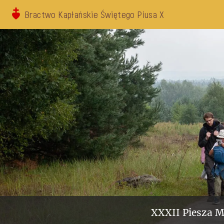
Bractwo Kapłańskie Świętego Piusa X
XXXII Piesza M