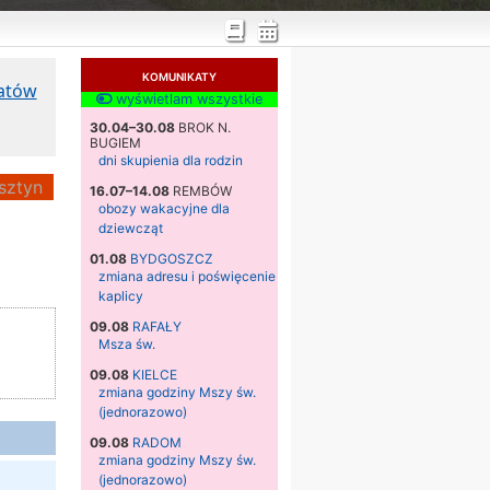
KOMUNIKATY
katów
wyświetlam wszystkie
30.04–30.08
BROK N.
BUGIEM
dni skupienia dla rodzin
sztyn
16.07–14.08
REMBÓW
obozy wakacyjne dla
dziewcząt
01.08
BYDGOSZCZ
zmiana adresu i poświęcenie
kaplicy
09.08
RAFAŁY
Msza św.
09.08
KIELCE
zmiana godziny Mszy św.
(jednorazowo)
09.08
RADOM
zmiana godziny Mszy św.
(jednorazowo)