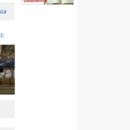
Msza św.
sca
15.08
CZĘSTOCHOWA
Msza św.
15.08
KOŁOBRZEG
Msza św.
sc
16–22.08
BESKIDY
obóz wędrowny dla
dziewcząt
16.08
KOŁOBRZEG
Msza św.
17–21.08
BAJERZE
rekolekcje franciszkańskie
20–22.08
GNIEZNO →
GIETRZWAŁD
Męska pielgrzymka
rowerowa
22.08
OPOLE
Msza św.
22.08
OPOLE
II Pielgrzymka Tradycji
Katolickiej na Górę św. Anny