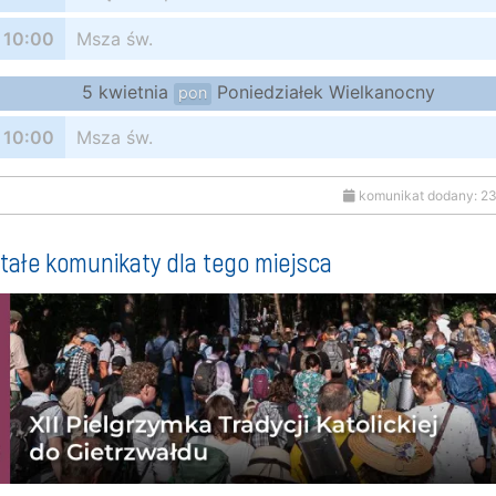
10:00
Msza św.
5 kwietnia
Poniedziałek Wielkanocny
pon
10:00
Msza św.
komunikat dodany: 2
tałe komunikaty dla tego miejsca