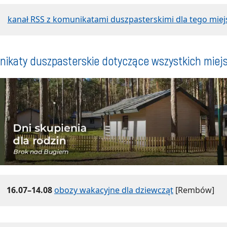
kanał RSS z komunikatami duszpasterskimi dla tego miej
ikaty duszpasterskie dotyczące wszystkich miej
16.07–14.08
obozy wakacyjne dla dziewcząt
[Rembów]