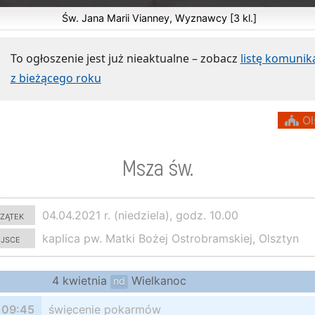
Św. Jana Marii Vianney, Wyznawcy [3 kl.]
To ogłoszenie jest już nieaktualne – zobacz
listę komuni
z bieżącego roku
Ol
Msza św.
zątek
04.04.2021 r. (niedziela), godz. 10.00
ejsce
kaplica pw. Matki Bożej Ostrobramskiej, Olsztyn
4 kwietnia
Wielkanoc
nd
09:45
święcenie pokarmów