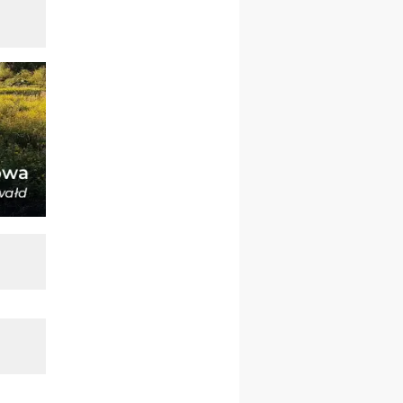
23–29.08
BESKIDY
obóz wędrowny dla
chłopców
24–29.08
KRAKÓW
rekolekcje ignacjańskie dla
kobiet
24–29.08
BAJERZE
rekolekcje ignacjańskie dla
mężczyzn
30.08
RAFAŁY
Msza św.
30.08
GNIEZNO
integracyjne spotkanie
wiernych
07–11.09
KASZUBY
ZMIANA
Rekolekcje w drodze
12.09
OLSZTYN
XII Pielgrzymka Tradycji
Katolickiej do Gietrzwałdu
12.09
wyjazd z Poznania przez
Gniezno i Bydgoszcz na