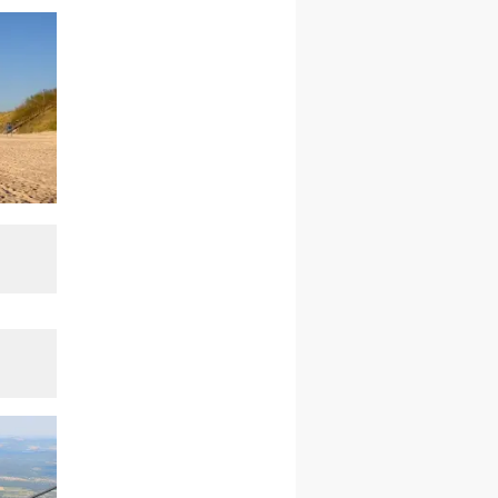
rekolekcje ignacjańskie dla
kobiet
09–14.11
KRAKÓW
rekolekcje ignacjańskie dla
kobiet
09–14.11
BAJERZE
rekolekcje ignacjańskie dla
mężczyzn
23–28.11
WARSZAWA
rekolekcje ignacjańskie dla
kobiet
14–19.12
BAJERZE
rekolekcje ignacjańskie dla
kobiet
14–19.12
WARSZAWA
rekolekcje ignacjańskie dla
mężczyzn
27.12.2026–01.01.2027
ZAWOJA
sylwestrowy wyjazd
integracyjny