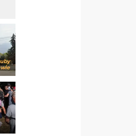
pielgrzymkę do Gietrzwałdu
12.09
wyjazd z Warszawy na
pielgrzymkę do Gietrzwałdu
14–19.09
DARŁOWO
wyjazd integracyjny
21–26.09
KRAKÓW
rekolekcje ignacjańskie dla
mężczyzn
21–26.09
BAJERZE
rekolekcje ignacjańskie dla
kobiet
21–26.09
KARPACZ
wyjazd integracyjny
05–10.10
BAJERZE
ZMIANA
rekolekcje maryjne dla
kobiet
19–24.10
KRAKÓW
rekolekcje maryjne dla
mężczyzn
26–31.10
WARSZAWA