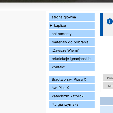
strona główna
kaplice
sakramenty
materiały do pobrania
„Zawsze Wierni”
rekolekcje ignacjańskie
kontakt
poc
Bractwo św. Piusa X
mi
św. Pius X
katechizm katolicki
liturgia rzymska