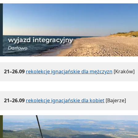
21–26.09
rekolekcje ignacjańskie dla mężczyzn
[Kraków]
21–26.09
rekolekcje ignacjańskie dla kobiet
[Bajerze]