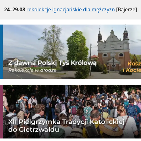
24–29.08
rekolekcje ignacjańskie dla mężczyzn
[Bajerze]