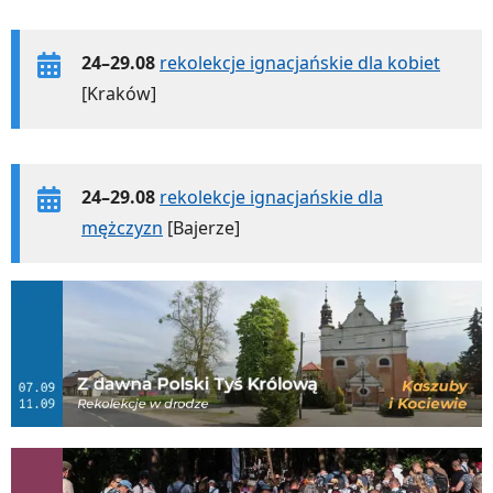
24–29.08
rekolekcje ignacjańskie dla kobiet
[Kraków]
24–29.08
rekolekcje ignacjańskie dla
mężczyzn
[Bajerze]