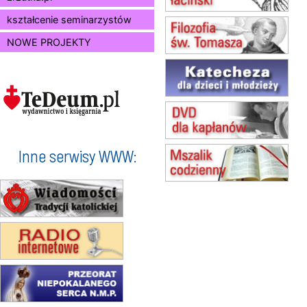
15.08
JASTRZĘBIE-ZDRÓJ
Msza św.
kształcenie seminarzystów
15.08
RADOM
NOWE PROJEKTY
Msza św.
15.08
KIELCE
Msza św.
15.08
BUKOWIEC
zmiana godziny Mszy św.
(jednorazowo)
15.08
SZCZECIN
zmiana godziny Mszy św.
Inne serwisy WWW:
(jednorazowo)
15.08
TCZEW
zmiana godziny Mszy św.
(jednorazowo)
15.08
NOWY SĄCZ
zmiana porządku nabożeństw
(jednorazowo)
15.08
KROSNO
Msza św.
15.08
CZĘSTOCHOWA