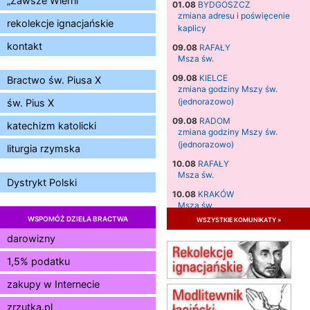
„Zawsze Wierni”
01.08
BYDGOSZCZ
zmiana adresu i poświęcenie
rekolekcje ignacjańskie
kaplicy
kontakt
09.08
RAFAŁY
Msza św.
09.08
KIELCE
Bractwo św. Piusa X
zmiana godziny Mszy św.
(jednorazowo)
św. Pius X
09.08
RADOM
katechizm katolicki
zmiana godziny Mszy św.
(jednorazowo)
liturgia rzymska
10.08
RAFAŁY
Msza św.
Dystrykt Polski
10.08
KRAKÓW
Msza św.
WSPOMÓŻ DZIEŁA BRACTWA
wszystkie komunikaty »
11.08
KRAKÓW
Msza św.
darowizny
12.08
KRAKÓW
1,5% podatku
Msza św.
zakupy w Internecie
13.08
KRAKÓW
Msza św.
zrzutka.pl