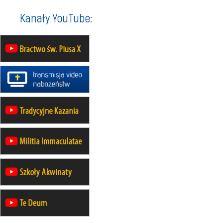
23–29.08
BESKIDY
Kanały YouTube:
obóz wędrowny dla chłopców
24–29.08
KRAKÓW
rekolekcje ignacjańskie dla kobiet
24–29.08
BAJERZE
rekolekcje ignacjańskie dla
mężczyzn
30.08
RAFAŁY
Msza św.
30.08
GNIEZNO
integracyjne spotkanie wiernych
07–11.09
KASZUBY
ZMIANA
Rekolekcje w drodze
12.09
OLSZTYN
XII Pielgrzymka Tradycji
Katolickiej do Gietrzwałdu
12.09
wyjazd z Poznania przez
Gniezno i Bydgoszcz na
pielgrzymkę do Gietrzwałdu