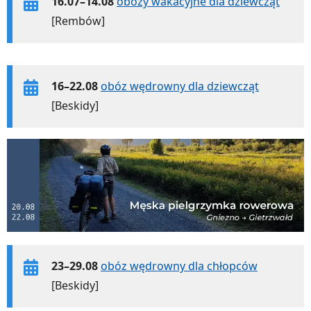
16.07–14.08
obozy wakacyjne dla dziewcząt
[Rembów]
16–22.08
obóz wędrowny dla dziewcząt
[Beskidy]
23–29.08
obóz wędrowny dla chłopców
[Beskidy]