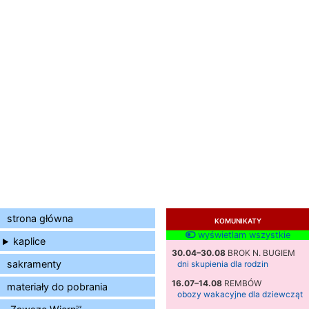
strona główna
KOMUNIKATY
wyświetlam wszystkie
kaplice
30.04–30.08
BROK N. BUGIEM
sakramenty
dni skupienia dla rodzin
16.07–14.08
REMBÓW
materiały do pobrania
obozy wakacyjne dla dziewcząt