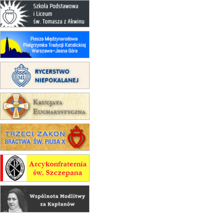
Msza św.
15.08
KRAKÓW
zmiana porządku nabożeństw
(jednorazowo)
15.08
KOŁOBRZEG
Msza św.
16–22.08
BESKIDY
obóz wędrowny dla dziewcząt
16.08
KOŁOBRZEG
Msza św.
16.08
KATOWICE
integracyjne spotkanie wiernych
17–21.08
BAJERZE
rekolekcje franciszkańskie
20–22.08
GNIEZNO →
GIETRZWAŁD
Męska pielgrzymka rowerowa
22.08
OPOLE
Msza św.
22.08
OPOLE
II Pielgrzymka Tradycji Katolickiej
na Górę św. Anny