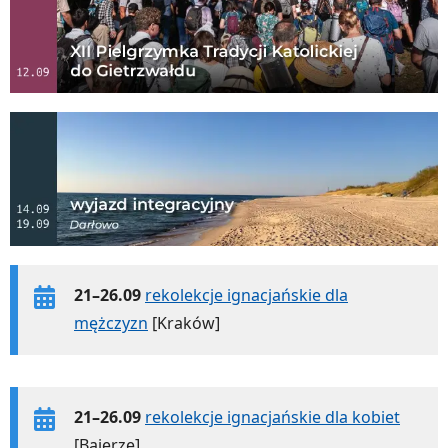
21–26.09
rekolekcje ignacjańskie dla
mężczyzn
[Kraków]
21–26.09
rekolekcje ignacjańskie dla kobiet
[Bajerze]