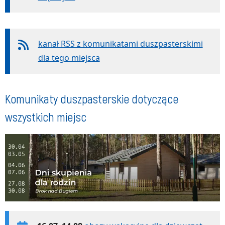
kanał RSS z komunikatami duszpasterskimi
dla tego miejsca
Komunikaty duszpasterskie dotyczące
wszystkich miejsc