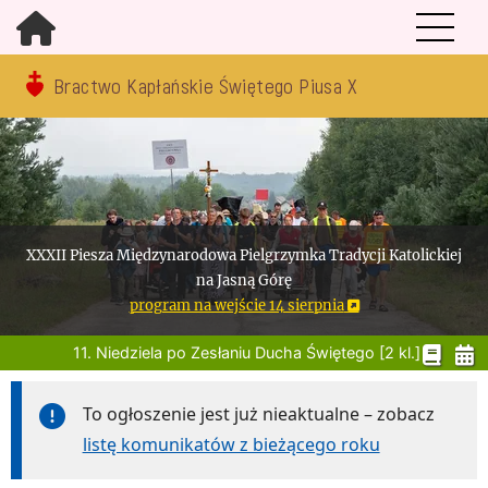
Bractwo Kapłańskie Świętego Piusa X
XXXII Piesza Międzynarodowa Pielgrzymka Tradycji Katolickiej
na Jasną Górę
program na wejście 14 sierpnia
11. Niedziela po Zesłaniu Ducha Świętego [2 kl.]
To ogłoszenie jest już nieaktualne – zobacz
listę komunikatów z bieżącego roku