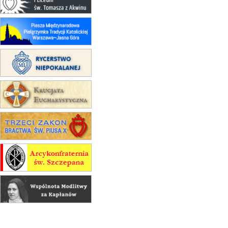
15.08
CZĘSTOCHOWA
Msza św.
15.08
KRAKÓW
zmiana porządku nabożeństw
(jednorazowo)
15.08
KOŁOBRZEG
Msza św.
15.08
RZESZÓW
zmiana adresu i poświęcenie
kaplicy
15.08
RZESZÓW
zmiana porządku nabożeństw (na
stałe)
16–22.08
BESKIDY
obóz wędrowny dla dziewcząt
16.08
KOŁOBRZEG
Msza św.
16.08
KATOWICE
integracyjne spotkanie wiernych
17–21.08
BAJERZE
rekolekcje franciszkańskie