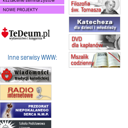
kształcenie seminarzystów
15.08
JASTRZĘBIE-ZDRÓJ
NOWE PROJEKTY
Msza św.
15.08
RADOM
Msza św.
15.08
KIELCE
Msza św.
15.08
BUKOWIEC
zmiana godziny Mszy św.
(jednorazowo)
Inne serwisy WWW:
15.08
SZCZECIN
zmiana godziny Mszy św.
(jednorazowo)
15.08
TCZEW
zmiana godziny Mszy św.
(jednorazowo)
15.08
NOWY SĄCZ
zmiana porządku nabożeństw
(jednorazowo)
15.08
KROSNO
Msza św.