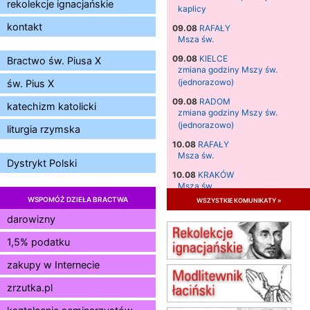
rekolekcje ignacjańskie
kaplicy
kontakt
09.08
RAFAŁY
Msza św.
09.08
KIELCE
Bractwo św. Piusa X
zmiana godziny Mszy św.
(jednorazowo)
św. Pius X
09.08
RADOM
katechizm katolicki
zmiana godziny Mszy św.
(jednorazowo)
liturgia rzymska
10.08
RAFAŁY
Msza św.
Dystrykt Polski
10.08
KRAKÓW
Msza św.
WSPOMÓŻ DZIEŁA BRACTWA
wszystkie komunikaty »
11.08
KRAKÓW
Msza św.
darowizny
12.08
KRAKÓW
1,5% podatku
Msza św.
zakupy w Internecie
13.08
KRAKÓW
Msza św.
zrzutka.pl
14.08
CZĘSTOCHOWA
Msza św.