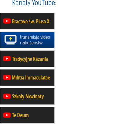
Kanały YouTube:
20–22.08
GNIEZNO →
GIETRZWAŁD
Męska pielgrzymka rowerowa
22.08
OPOLE
Msza św.
22.08
OPOLE
II Pielgrzymka Tradycji Katolickiej
na Górę św. Anny
23–29.08
BESKIDY
obóz wędrowny dla chłopców
24–29.08
KRAKÓW
rekolekcje ignacjańskie dla kobiet
24–29.08
BAJERZE
rekolekcje ignacjańskie dla
mężczyzn
30.08
RAFAŁY
Msza św.
30.08
GNIEZNO
integracyjne spotkanie wiernych
30.08
SŁUPSK
zmiana porządku nabożeństw (na
stałe)