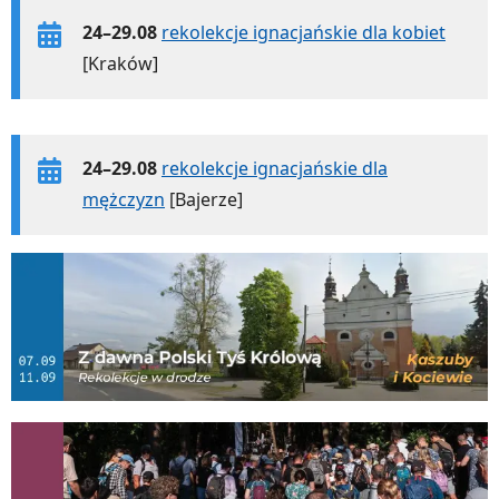
24–29.08
rekolekcje ignacjańskie dla kobiet
[Kraków]
24–29.08
rekolekcje ignacjańskie dla
mężczyzn
[Bajerze]