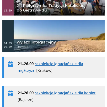
21–26.09
rekolekcje ignacjańskie dla
mężczyzn
[Kraków]
21–26.09
rekolekcje ignacjańskie dla kobiet
[Bajerze]