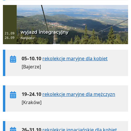
05–10.10
rekolekcje maryjne dla kobiet
[Bajerze]
19–24.10
rekolekcje maryjne dla mężczyzn
[Kraków]
26–31.10
rekolekcje ignacjańskie dla kobiet