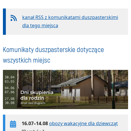
kanał RSS z komunikatami duszpasterskimi
dla tego miejsca
Komunikaty duszpasterskie dotyczące
wszystkich miejsc
16.07–14.08
obozy wakacyjne dla dziewcząt