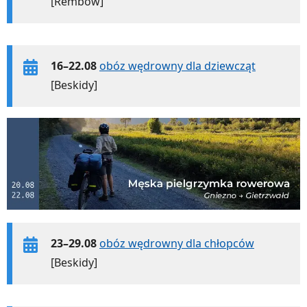
[Rembów]
16–22.08
obóz wędrowny dla dziewcząt
[Beskidy]
23–29.08
obóz wędrowny dla chłopców
[Beskidy]