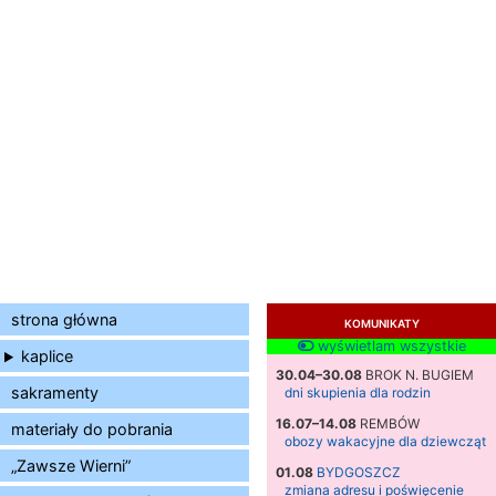
strona główna
KOMUNIKATY
wyświetlam wszystkie
kaplice
30.04–30.08
BROK N. BUGIEM
sakramenty
dni skupienia dla rodzin
16.07–14.08
REMBÓW
materiały do pobrania
obozy wakacyjne dla dziewcząt
„Zawsze Wierni”
01.08
BYDGOSZCZ
zmiana adresu i poświęcenie