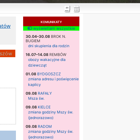
KOMUNIKATY
katów
wyświetlam wszystkie
30.04–30.08
BROK N.
BUGIEM
dni skupienia dla rodzin
szów
16.07–14.08
REMBÓW
obozy wakacyjne dla
dziewcząt
01.08
BYDGOSZCZ
zmiana adresu i poświęcenie
kaplicy
09.08
RAFAŁY
Msza św.
09.08
KIELCE
zmiana godziny Mszy św.
(jednorazowo)
09.08
RADOM
zmiana godziny Mszy św.
(jednorazowo)