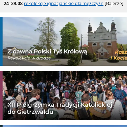
24–29.08
rekolekcje ignacjańskie dla mężczyzn
[Bajerze]