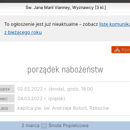
Św. Jana Marii Vianney, Wyznawcy [3 kl.]
To ogłoszenie jest już nieaktualne – zobacz
listę komuni
z bieżącego roku
Rze
porządek nabożeństw
zątek
02.02.2022 r. (środa), godz. 18.00
niec
04.03.2022 r. (piątek)
ejsce
kaplica pw. św. Andrzeja Boboli, Rzeszów
2 marca
Środa Popielcowa
śr