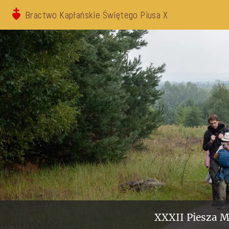
Bractwo Kapłańskie Świętego Piusa X
XXXII Piesza M