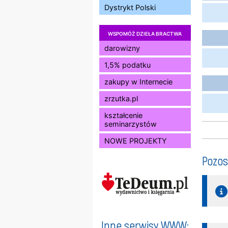
Dystrykt Polski
WSPOMÓŻ DZIEŁA BRACTWA
darowizny
1,5% podatku
zakupy w Internecie
zrzutka.pl
kształcenie
seminarzystów
NOWE PROJEKTY
Pozos
Inne serwisy WWW: