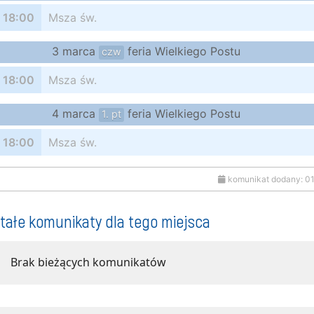
18:00
Msza św.
3 marca
feria Wielkiego Postu
czw
18:00
Msza św.
4 marca
feria Wielkiego Postu
1. pt
18:00
Msza św.
komunikat dodany: 0
tałe komunikaty dla tego miejsca
Brak bieżących komunikatów