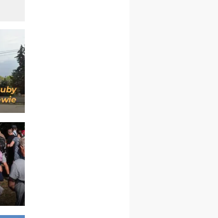
pielgrzymkę do Gietrzwałdu
12.09
wyjazd z Warszawy na
pielgrzymkę do Gietrzwałdu
14–19.09
DARŁOWO
wyjazd integracyjny
21–26.09
KRAKÓW
rekolekcje ignacjańskie dla
mężczyzn
21–26.09
BAJERZE
rekolekcje ignacjańskie dla
kobiet
21–26.09
KARPACZ
wyjazd integracyjny
05–10.10
BAJERZE
ZMIANA
rekolekcje maryjne dla
kobiet
19–24.10
KRAKÓW
rekolekcje maryjne dla
mężczyzn
26–31.10
WARSZAWA