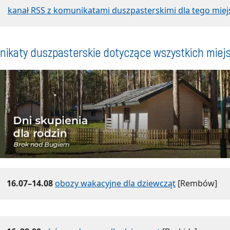
kanał RSS z komunikatami duszpasterskimi dla tego miej
ikaty duszpasterskie dotyczące wszystkich miej
16.07–14.08
obozy wakacyjne dla dziewcząt
[Rembów]