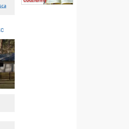
Msza św.
sca
15.08
CZĘSTOCHOWA
Msza św.
15.08
KOŁOBRZEG
sc
Msza św.
16–22.08
BESKIDY
obóz wędrowny dla
dziewcząt
16.08
KOŁOBRZEG
Msza św.
17–21.08
BAJERZE
rekolekcje franciszkańskie
20–22.08
GNIEZNO →
GIETRZWAŁD
Męska pielgrzymka
rowerowa
22.08
OPOLE
Msza św.
22.08
OPOLE
II Pielgrzymka Tradycji
Katolickiej na Górę św. Anny