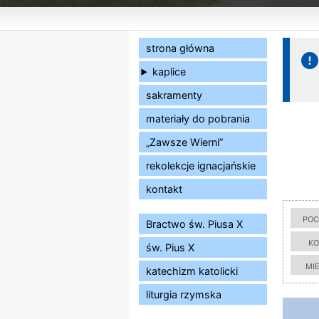
strona główna
kaplice
sakramenty
materiały do pobrania
„Zawsze Wierni”
rekolekcje ignacjańskie
kontakt
poc
Bractwo św. Piusa X
ko
św. Pius X
mi
katechizm katolicki
liturgia rzymska