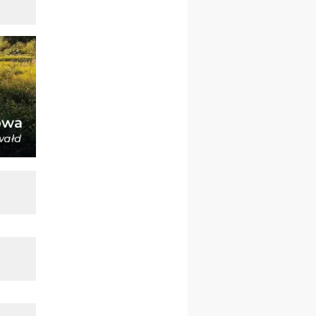
23–29.08
BESKIDY
obóz wędrowny dla
chłopców
24–29.08
KRAKÓW
rekolekcje ignacjańskie dla
kobiet
24–29.08
BAJERZE
rekolekcje ignacjańskie dla
mężczyzn
30.08
RAFAŁY
Msza św.
30.08
GNIEZNO
integracyjne spotkanie
wiernych
07–11.09
KASZUBY
ZMIANA
Rekolekcje w drodze
12.09
OLSZTYN
XII Pielgrzymka Tradycji
Katolickiej do Gietrzwałdu
12.09
wyjazd z Poznania przez
Gniezno i Bydgoszcz na