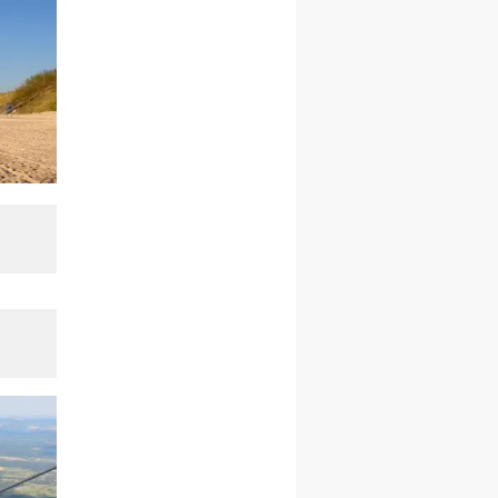
rekolekcje ignacjańskie dla
kobiet
09–14.11
KRAKÓW
rekolekcje ignacjańskie dla
kobiet
09–14.11
BAJERZE
rekolekcje ignacjańskie dla
mężczyzn
23–28.11
WARSZAWA
rekolekcje ignacjańskie dla
kobiet
14–19.12
BAJERZE
rekolekcje ignacjańskie dla
kobiet
14–19.12
WARSZAWA
rekolekcje ignacjańskie dla
mężczyzn
27.12.2026–01.01.2027
ZAWOJA
sylwestrowy wyjazd
integracyjny