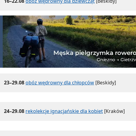
16–22.08
obóz wędrowny dla dziewcząt
[Beskidy]
23–29.08
obóz wędrowny dla chłopców
[Beskidy]
24–29.08
rekolekcje ignacjańskie dla kobiet
[Kraków]