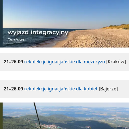
21–26.09
rekolekcje ignacjańskie dla mężczyzn
[Kraków]
21–26.09
rekolekcje ignacjańskie dla kobiet
[Bajerze]