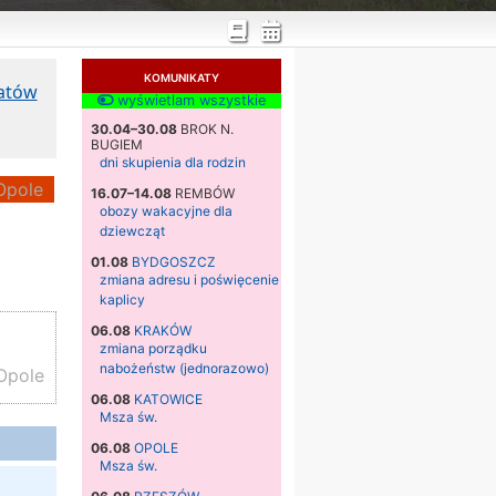
KOMUNIKATY
katów
wyświetlam wszystkie
30.04–30.08
BROK N.
BUGIEM
dni skupienia dla rodzin
pole
16.07–14.08
REMBÓW
obozy wakacyjne dla
dziewcząt
01.08
BYDGOSZCZ
zmiana adresu i poświęcenie
kaplicy
06.08
KRAKÓW
zmiana porządku
nabożeństw (jednorazowo)
Opole
06.08
KATOWICE
Msza św.
06.08
OPOLE
Msza św.