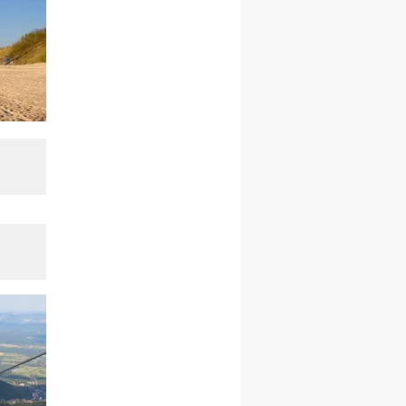
kobiet
14–19.12
BAJERZE
rekolekcje ignacjańskie dla
kobiet
14–19.12
WARSZAWA
rekolekcje ignacjańskie dla
mężczyzn
27.12.2026–01.01.2027
ZAWOJA
sylwestrowy wyjazd
integracyjny