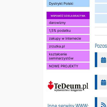
Dystrykt Polski
WSPOMÓŻ DZIEŁA BRACTWA
darowizny
1,5% podatku
zakupy w Internecie
Pozos
zrzutka.pl
kształcenie
seminarzystów
NOWE PROJEKTY
Inne serwisy WWW: