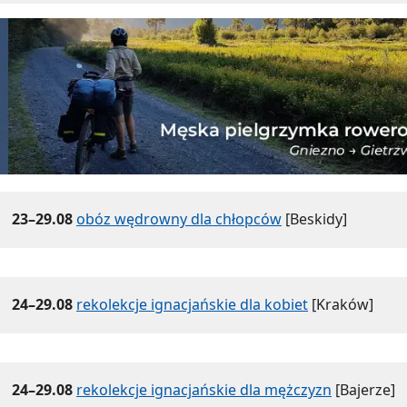
23–29.08
obóz wędrowny dla chłopców
[Beskidy]
24–29.08
rekolekcje ignacjańskie dla kobiet
[Kraków]
24–29.08
rekolekcje ignacjańskie dla mężczyzn
[Bajerze]