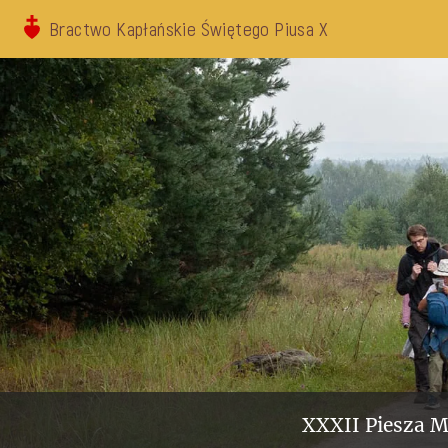
Bractwo Kapłańskie Świętego Piusa X
XXXII Piesza M