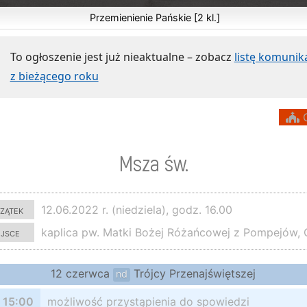
Przemienienie Pańskie [2 kl.]
To ogłoszenie jest już nieaktualne – zobacz
listę komuni
z bieżącego roku
O
Msza św.
zątek
12.06.2022 r. (niedziela), godz. 16.00
ejsce
kaplica pw. Matki Bożej Różańcowej z Pompejów, 
12 czerwca
Trójcy Przenajświętszej
nd
 15:00
możliwość przystąpienia do spowiedzi