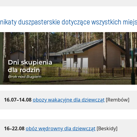
ikaty duszpasterskie dotyczące wszystkich miej
16.07–14.08
obozy wakacyjne dla dziewcząt
[Rembów]
16–22.08
obóz wędrowny dla dziewcząt
[Beskidy]