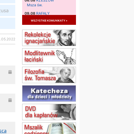
06.08
RZESZÓW
Msza św.
zusa
09.08
RAFAŁY
Msza św.
wszystkie komunikaty »
09.08
KIELCE
zmiana godziny Mszy św.
(jednorazowo)
3.05.2022
09.08
RADOM
zmiana godziny Mszy św.
(jednorazowo)
10.08
RAFAŁY
Msza św.
15.08
JASTRZĘBIE-ZDRÓJ
Msza św.
15.08
RADOM
Msza św.
15.08
KIELCE
Msza św.
15.08
KOŁOBRZEG
Msza św.
16–22.08
BESKIDY
sca