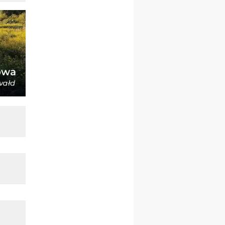
Msza św.
30.08
GNIEZNO
integracyjne spotkanie
wiernych
07–11.09
KASZUBY
ZMIANA
Rekolekcje w drodze
12.09
OLSZTYN
XII Pielgrzymka Tradycji
Katolickiej do Gietrzwałdu
12.09
wyjazd z Poznania przez
Gniezno i Bydgoszcz na
pielgrzymkę do Gietrzwałdu
12.09
wyjazd z Warszawy na
pielgrzymkę do Gietrzwałdu
14–19.09
DARŁOWO
wyjazd integracyjny
21–26.09
KRAKÓW
rekolekcje ignacjańskie dla
mężczyzn