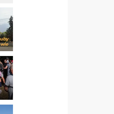
21–26.09
BAJERZE
rekolekcje ignacjańskie dla
kobiet
21–26.09
KARPACZ
wyjazd integracyjny
05–10.10
BAJERZE
ZMIANA
rekolekcje maryjne dla
kobiet
19–24.10
KRAKÓW
rekolekcje maryjne dla
mężczyzn
26–31.10
WARSZAWA
rekolekcje ignacjańskie dla
kobiet
09–14.11
KRAKÓW
rekolekcje ignacjańskie dla
kobiet
09–14.11
BAJERZE
rekolekcje ignacjańskie dla
mężczyzn
23–28.11
WARSZAWA
rekolekcje ignacjańskie dla