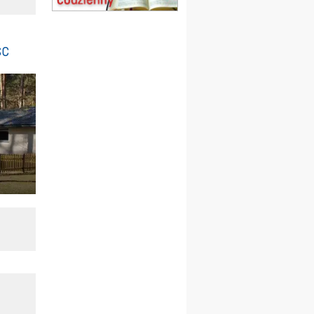
obóz wędrowny dla
dziewcząt
16.08
KOŁOBRZEG
Msza św.
sc
17–21.08
BAJERZE
rekolekcje franciszkańskie
20–22.08
GNIEZNO →
GIETRZWAŁD
Męska pielgrzymka
rowerowa
22.08
OPOLE
Msza św.
23–29.08
BESKIDY
obóz wędrowny dla
chłopców
24–29.08
KRAKÓW
rekolekcje ignacjańskie dla
kobiet
24–29.08
BAJERZE
rekolekcje ignacjańskie dla
mężczyzn
30.08
RAFAŁY