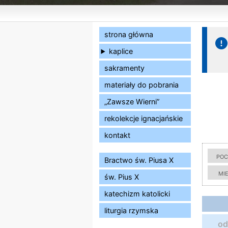
strona główna
kaplice
sakramenty
materiały do pobrania
„Zawsze Wierni”
rekolekcje ignacjańskie
kontakt
poc
Bractwo św. Piusa X
mi
św. Pius X
katechizm katolicki
liturgia rzymska
od