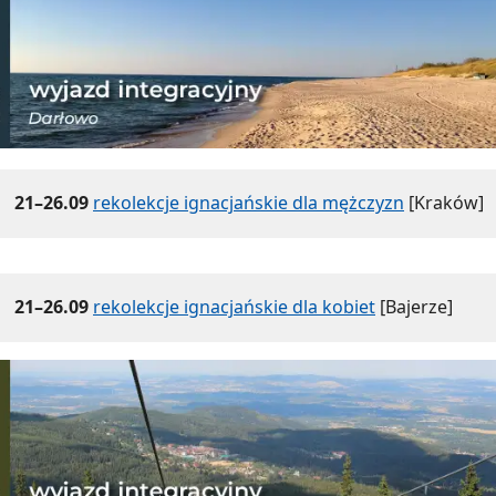
21–26.09
rekolekcje ignacjańskie dla mężczyzn
[Kraków]
21–26.09
rekolekcje ignacjańskie dla kobiet
[Bajerze]