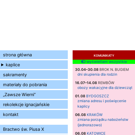
strona główna
KOMUNIKATY
wyświetlam wszystkie
kaplice
30.04–30.08
BROK N. BUGIEM
sakramenty
dni skupienia dla rodzin
16.07–14.08
REMBÓW
materiały do pobrania
obozy wakacyjne dla dziewcząt
„Zawsze Wierni”
01.08
BYDGOSZCZ
zmiana adresu i poświęcenie
rekolekcje ignacjańskie
kaplicy
kontakt
06.08
KRAKÓW
zmiana porządku nabożeństw
(jednorazowo)
Bractwo św. Piusa X
06.08
KATOWICE