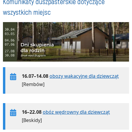
Komunikaty duszpasterskie dotyczące
wszystkich miejsc
16.07–14.08
obozy wakacyjne dla dziewcząt
[Rembów]
16–22.08
obóz wędrowny dla dziewcząt
[Beskidy]