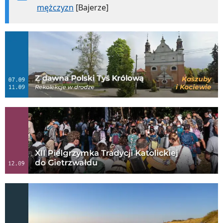
mężczyzn
[Bajerze]