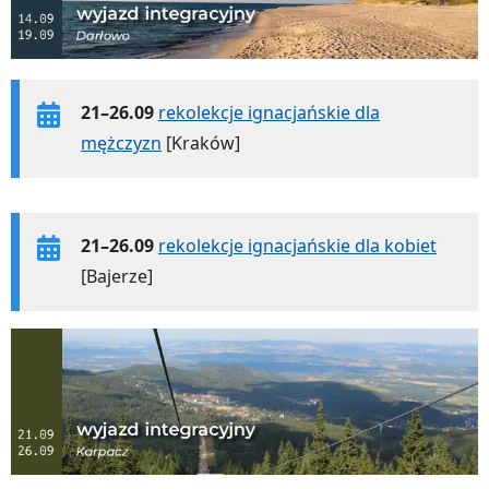
21–26.09
rekolekcje ignacjańskie dla
mężczyzn
[Kraków]
21–26.09
rekolekcje ignacjańskie dla kobiet
[Bajerze]