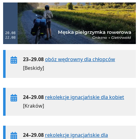
23–29.08
obóz wędrowny dla chłopców
[Beskidy]
24–29.08
rekolekcje ignacjańskie dla kobiet
[Kraków]
24–29.08
rekolekcje ignacjańskie dla