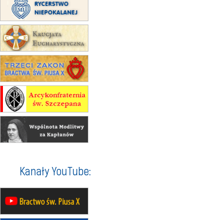
30.08
RAFAŁY
Msza św.
30.08
GNIEZNO
integracyjne spotkanie wiernych
07–11.09
KASZUBY
ZMIANA
Rekolekcje w drodze
12.09
OLSZTYN
XII Pielgrzymka Tradycji
Katolickiej do Gietrzwałdu
12.09
wyjazd z Poznania przez
Gniezno i Bydgoszcz na
pielgrzymkę do Gietrzwałdu
12.09
wyjazd z Warszawy na
pielgrzymkę do Gietrzwałdu
14–19.09
DARŁOWO
Kanały YouTube:
wyjazd integracyjny
21–26.09
KRAKÓW
rekolekcje ignacjańskie dla
mężczyzn
21–26.09
BAJERZE