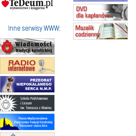
15.08
KOŁOBRZEG
Msza św.
16–22.08
BESKIDY
obóz wędrowny dla dziewcząt
Inne serwisy WWW:
16.08
KOŁOBRZEG
Msza św.
17–21.08
BAJERZE
rekolekcje franciszkańskie
20–22.08
GNIEZNO →
GIETRZWAŁD
Męska pielgrzymka rowerowa
22.08
OPOLE
Msza św.
23–29.08
BESKIDY
obóz wędrowny dla chłopców
24–29.08
KRAKÓW
rekolekcje ignacjańskie dla kobiet
24–29.08
BAJERZE
rekolekcje ignacjańskie dla
mężczyzn