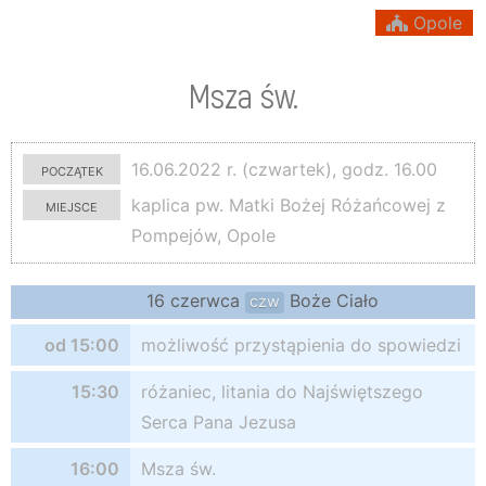
Opole
Msza św.
początek
16.06.2022 r. (czwartek), godz. 16.00
miejsce
kaplica pw. Matki Bożej Różańcowej z
Pompejów, Opole
16 czerwca
Boże Ciało
czw
od 15:00
możliwość przystąpienia do spowiedzi
15:30
różaniec, litania do Najświętszego
Serca Pana Jezusa
16:00
Msza św.