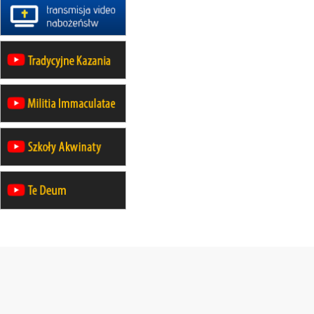
rekolekcje ignacjańskie dla kobiet
21–26.09
KARPACZ
wyjazd integracyjny
05–10.10
BAJERZE
ZMIANA
rekolekcje maryjne dla kobiet
19–24.10
KRAKÓW
rekolekcje maryjne dla mężczyzn
26–31.10
WARSZAWA
rekolekcje ignacjańskie dla kobiet
09–14.11
KRAKÓW
rekolekcje ignacjańskie dla kobiet
09–14.11
BAJERZE
rekolekcje ignacjańskie dla
mężczyzn
23–28.11
WARSZAWA
rekolekcje ignacjańskie dla kobiet
14–19.12
BAJERZE
rekolekcje ignacjańskie dla kobiet
14–19.12
WARSZAWA
rekolekcje ignacjańskie dla
mężczyzn