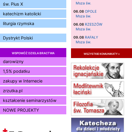
Msza św.
św. Pius X
06.08
OPOLE
katechizm katolicki
Msza św.
liturgia rzymska
06.08
RZESZÓW
Msza św.
09.08
RAFAŁY
Dystrykt Polski
Msza św.
09.08
KIELCE
WSPOMÓŻ DZIEŁA BRACTWA
wszystkie komunikaty »
zmiana godziny Mszy św.
(jednorazowo)
darowizny
09.08
RADOM
1,5% podatku
zmiana godziny Mszy św.
(jednorazowo)
zakupy w Internecie
10.08
RAFAŁY
zrzutka.pl
Msza św.
15.08
JASTRZĘBIE-ZDRÓJ
kształcenie seminarzystów
Msza św.
NOWE PROJEKTY
15.08
RADOM
Msza św.
15.08
KIELCE
Msza św.