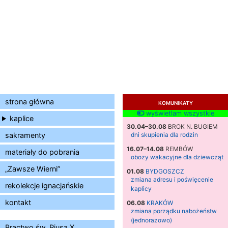
strona główna
KOMUNIKATY
wyświetlam wszystkie
kaplice
30.04–30.08
BROK N. BUGIEM
sakramenty
dni skupienia dla rodzin
16.07–14.08
REMBÓW
materiały do pobrania
obozy wakacyjne dla dziewcząt
„Zawsze Wierni”
01.08
BYDGOSZCZ
zmiana adresu i poświęcenie
rekolekcje ignacjańskie
kaplicy
kontakt
06.08
KRAKÓW
zmiana porządku nabożeństw
(jednorazowo)
Bractwo św. Piusa X