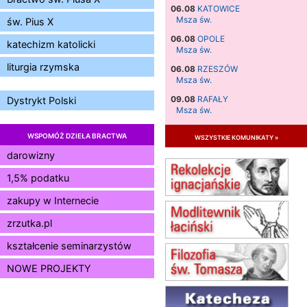
06.08
KATOWICE
Msza św.
św. Pius X
06.08
OPOLE
katechizm katolicki
Msza św.
liturgia rzymska
06.08
RZESZÓW
Msza św.
09.08
RAFAŁY
Dystrykt Polski
Msza św.
09.08
KIELCE
WSPOMÓŻ DZIEŁA BRACTWA
wszystkie komunikaty »
zmiana godziny Mszy św.
(jednorazowo)
darowizny
09.08
RADOM
1,5% podatku
zmiana godziny Mszy św.
(jednorazowo)
zakupy w Internecie
10.08
RAFAŁY
zrzutka.pl
Msza św.
15.08
JASTRZĘBIE-ZDRÓJ
kształcenie seminarzystów
Msza św.
NOWE PROJEKTY
15.08
RADOM
Msza św.
15.08
KIELCE