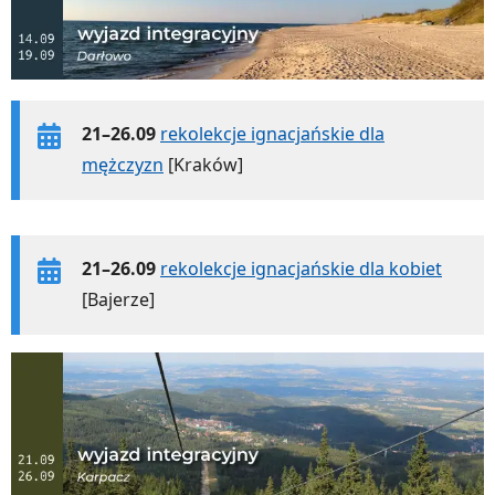
21–26.09
rekolekcje ignacjańskie dla
mężczyzn
[Kraków]
21–26.09
rekolekcje ignacjańskie dla kobiet
[Bajerze]