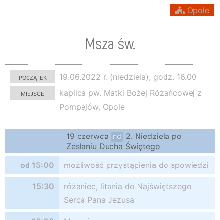
Opole
Msza św.
początek
19.06.2022 r. (niedziela), godz. 16.00
miejsce
kaplica pw. Matki Bożej Różańcowej z
Pompejów, Opole
19 czerwca
2. Niedziela po
nd
Zesłaniu Ducha Świętego
od 15:00
możliwość przystąpienia do spowiedzi
15:30
różaniec, litania do Najświętszego
Serca Pana Jezusa