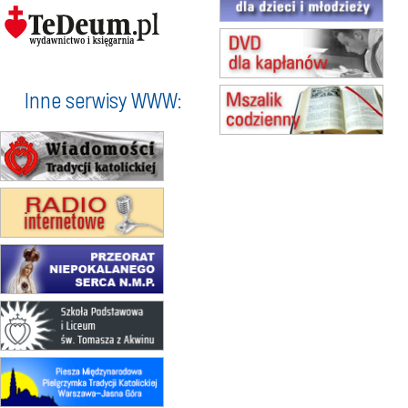
Msza św.
15.08
KOŁOBRZEG
Msza św.
16–22.08
BESKIDY
obóz wędrowny dla dziewcząt
Inne serwisy WWW:
16.08
KOŁOBRZEG
Msza św.
17–21.08
BAJERZE
rekolekcje franciszkańskie
20–22.08
GNIEZNO →
GIETRZWAŁD
Męska pielgrzymka rowerowa
22.08
OPOLE
Msza św.
23–29.08
BESKIDY
obóz wędrowny dla chłopców
24–29.08
KRAKÓW
rekolekcje ignacjańskie dla kobiet
24–29.08
BAJERZE
rekolekcje ignacjańskie dla
mężczyzn