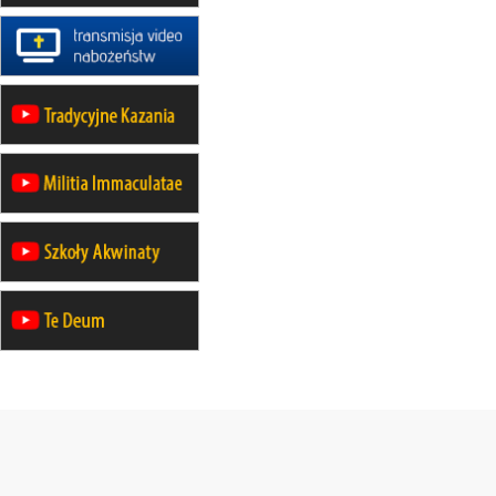
21–26.09
BAJERZE
rekolekcje ignacjańskie dla kobiet
21–26.09
KARPACZ
wyjazd integracyjny
05–10.10
BAJERZE
ZMIANA
rekolekcje maryjne dla kobiet
19–24.10
KRAKÓW
rekolekcje maryjne dla mężczyzn
26–31.10
WARSZAWA
rekolekcje ignacjańskie dla kobiet
09–14.11
KRAKÓW
rekolekcje ignacjańskie dla kobiet
09–14.11
BAJERZE
rekolekcje ignacjańskie dla
mężczyzn
23–28.11
WARSZAWA
rekolekcje ignacjańskie dla kobiet
14–19.12
BAJERZE
rekolekcje ignacjańskie dla kobiet
14–19.12
WARSZAWA
rekolekcje ignacjańskie dla