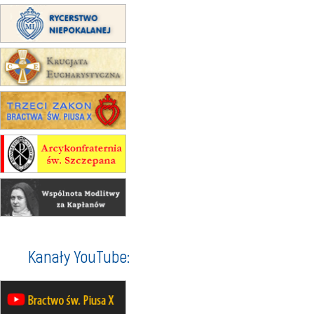
30.08
RAFAŁY
Msza św.
30.08
GNIEZNO
integracyjne spotkanie wiernych
07–11.09
KASZUBY
ZMIANA
Rekolekcje w drodze
12.09
OLSZTYN
XII Pielgrzymka Tradycji
Katolickiej do Gietrzwałdu
12.09
wyjazd z Poznania przez
Gniezno i Bydgoszcz na
pielgrzymkę do Gietrzwałdu
12.09
wyjazd z Warszawy na
pielgrzymkę do Gietrzwałdu
14–19.09
DARŁOWO
Kanały YouTube:
wyjazd integracyjny
21–26.09
KRAKÓW
rekolekcje ignacjańskie dla
mężczyzn