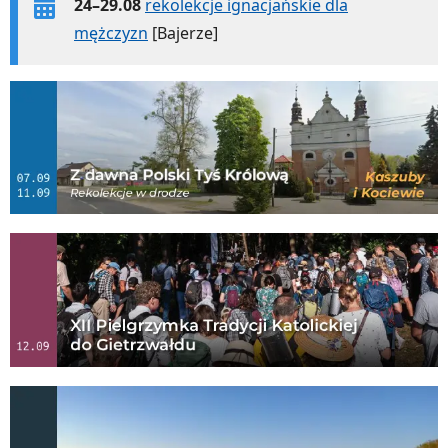
24–29.08
rekolekcje ignacjańskie dla
mężczyzn
[Bajerze]