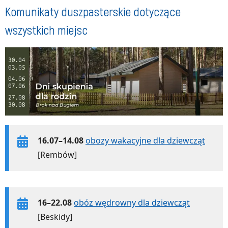
Komunikaty duszpasterskie dotyczące
wszystkich miejsc
16.07–14.08
obozy wakacyjne dla dziewcząt
[Rembów]
16–22.08
obóz wędrowny dla dziewcząt
[Beskidy]