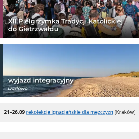
21–26.09
rekolekcje ignacjańskie dla mężczyzn
[Kraków]