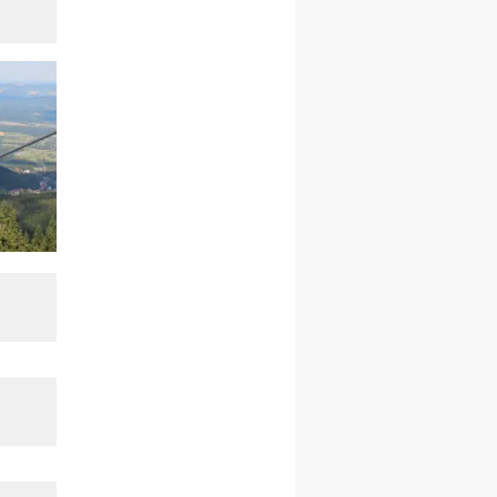
kobiet
14–19.12
BAJERZE
rekolekcje ignacjańskie dla
kobiet
14–19.12
WARSZAWA
rekolekcje ignacjańskie dla
mężczyzn
27.12.2026–01.01.2027
ZAWOJA
sylwestrowy wyjazd
integracyjny