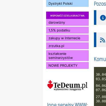
Pozos
Dystrykt Polski
WSPOMÓŻ DZIEŁA BRACTWA
darowizny
1,5% podatku
zakupy w Internecie
zrzutka.pl
kształcenie
Komun
seminarzystów
NOWE PROJEKTY
Inne serwisy WWW: