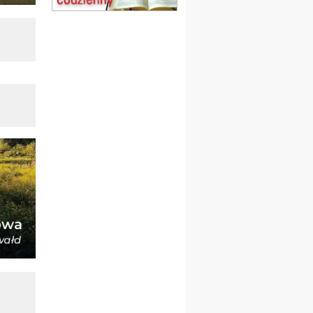
obóz wędrowny dla
dziewcząt
16.08
KOŁOBRZEG
Msza św.
17–21.08
BAJERZE
rekolekcje franciszkańskie
20–22.08
GNIEZNO →
GIETRZWAŁD
Męska pielgrzymka
rowerowa
22.08
OPOLE
Msza św.
23–29.08
BESKIDY
obóz wędrowny dla
chłopców
24–29.08
KRAKÓW
rekolekcje ignacjańskie dla
kobiet
24–29.08
BAJERZE
rekolekcje ignacjańskie dla
mężczyzn
30.08
RAFAŁY