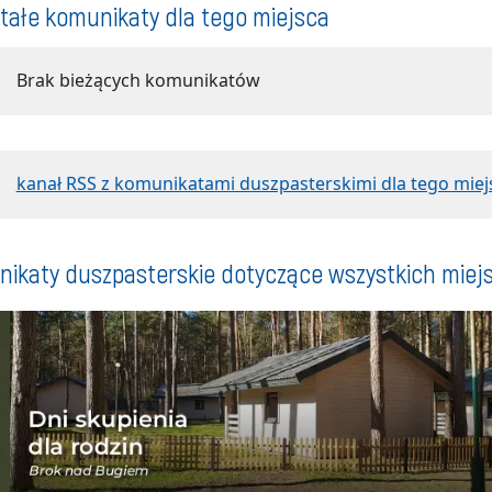
tałe komunikaty dla tego miejsca
Brak bieżących komunikatów
kanał RSS z komunikatami duszpasterskimi dla tego miej
ikaty duszpasterskie dotyczące wszystkich miej