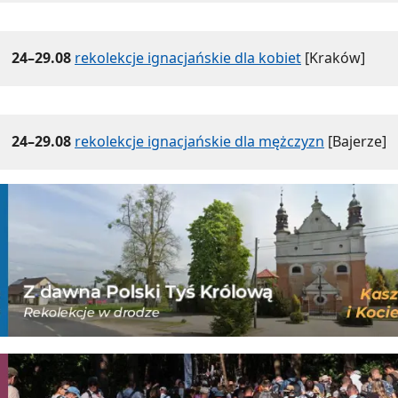
24–29.08
rekolekcje ignacjańskie dla kobiet
[Kraków]
24–29.08
rekolekcje ignacjańskie dla mężczyzn
[Bajerze]