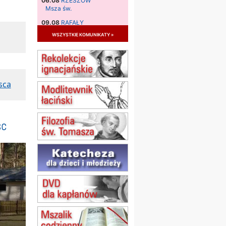
06.08
RZESZÓW
Msza św.
09.08
RAFAŁY
Msza św.
wszystkie komunikaty »
09.08
KIELCE
zmiana godziny Mszy św.
(jednorazowo)
09.08
RADOM
sca
zmiana godziny Mszy św.
(jednorazowo)
10.08
RAFAŁY
Msza św.
sc
15.08
JASTRZĘBIE-ZDRÓJ
Msza św.
15.08
RADOM
Msza św.
15.08
KIELCE
Msza św.
15.08
KOŁOBRZEG
Msza św.
16–22.08
BESKIDY