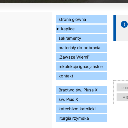
strona główna
kaplice
sakramenty
materiały do pobrania
„Zawsze Wierni”
rekolekcje ignacjańskie
kontakt
poc
Bractwo św. Piusa X
mi
św. Pius X
katechizm katolicki
liturgia rzymska