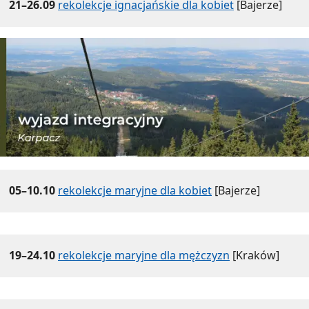
21–26.09
rekolekcje ignacjańskie dla kobiet
[Bajerze]
05–10.10
rekolekcje maryjne dla kobiet
[Bajerze]
19–24.10
rekolekcje maryjne dla mężczyzn
[Kraków]