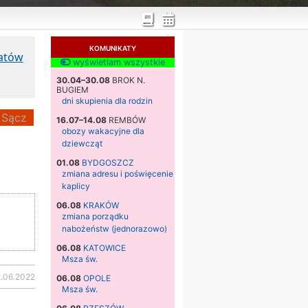
KOMUNIKATY
katów
wyświetlam wszystkie
30.04–30.08
BROK N.
BUGIEM
dni skupienia dla rodzin
Sącz
16.07–14.08
REMBÓW
obozy wakacyjne dla
dziewcząt
01.08
BYDGOSZCZ
zmiana adresu i poświęcenie
kaplicy
06.08
KRAKÓW
zmiana porządku
nabożeństw (jednorazowo)
06.08
KATOWICE
Msza św.
2.06.2022
06.08
OPOLE
Msza św.