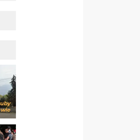
Msza św.
30.08
GNIEZNO
integracyjne spotkanie
wiernych
07–11.09
KASZUBY
ZMIANA
Rekolekcje w drodze
12.09
OLSZTYN
XII Pielgrzymka Tradycji
Katolickiej do Gietrzwałdu
12.09
wyjazd z Poznania przez
Gniezno i Bydgoszcz na
pielgrzymkę do Gietrzwałdu
12.09
wyjazd z Warszawy na
pielgrzymkę do Gietrzwałdu
14–19.09
DARŁOWO
wyjazd integracyjny
21–26.09
KRAKÓW
rekolekcje ignacjańskie dla
mężczyzn