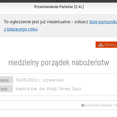
Przemienienie Pańskie [2 kl.]
To ogłoszenie jest już nieaktualne – zobacz
listę komuni
z bieżącego roku
Nowy 
niedzielny porządek nabożeństw
zątek
16.06.2022 r. (czwartek)
ejsce
kaplica pw. św. Kingi, Nowy Sącz
komunikat dodany: 1