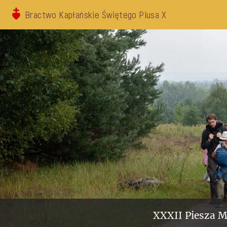
Bractwo Kapłańskie Świętego Piusa X
XXXII Piesza M