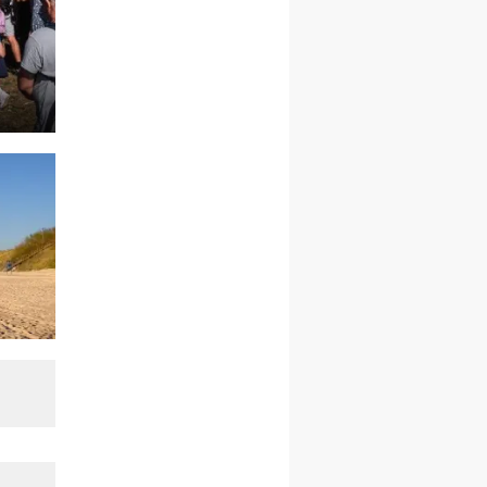
21–26.09
BAJERZE
rekolekcje ignacjańskie dla
kobiet
21–26.09
KARPACZ
wyjazd integracyjny
05–10.10
BAJERZE
ZMIANA
rekolekcje maryjne dla
kobiet
19–24.10
KRAKÓW
rekolekcje maryjne dla
mężczyzn
26–31.10
WARSZAWA
rekolekcje ignacjańskie dla
kobiet
09–14.11
KRAKÓW
rekolekcje ignacjańskie dla
kobiet
09–14.11
BAJERZE
rekolekcje ignacjańskie dla
mężczyzn
23–28.11
WARSZAWA
rekolekcje ignacjańskie dla