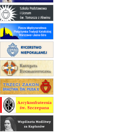
17–21.08
BAJERZE
rekolekcje franciszkańskie
20–22.08
GNIEZNO →
GIETRZWAŁD
Męska pielgrzymka rowerowa
22.08
OPOLE
Msza św.
22.08
OPOLE
II Pielgrzymka Tradycji Katolickiej
na Górę św. Anny
23–29.08
BESKIDY
obóz wędrowny dla chłopców
24–29.08
KRAKÓW
rekolekcje ignacjańskie dla kobiet
24–29.08
BAJERZE
rekolekcje ignacjańskie dla
mężczyzn
30.08
RAFAŁY
Msza św.
30.08
GNIEZNO
integracyjne spotkanie wiernych
07–11.09
KASZUBY
ZMIANA