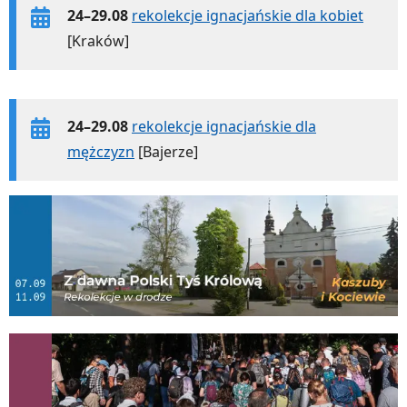
24–29.08
rekolekcje ignacjańskie dla kobiet
[Kraków]
24–29.08
rekolekcje ignacjańskie dla
mężczyzn
[Bajerze]