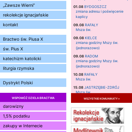
„Zawsze Wierni”
01.08
BYDGOSZCZ
zmiana adresu i poświęcenie
rekolekcje ignacjańskie
kaplicy
kontakt
09.08
RAFAŁY
Msza św.
09.08
KIELCE
Bractwo św. Piusa X
zmiana godziny Mszy św.
(jednorazowo)
św. Pius X
09.08
RADOM
katechizm katolicki
zmiana godziny Mszy św.
(jednorazowo)
liturgia rzymska
10.08
RAFAŁY
Msza św.
Dystrykt Polski
15.08
JASTRZĘBIE-ZDRÓJ
Msza św.
WSPOMÓŻ DZIEŁA BRACTWA
wszystkie komunikaty »
15.08
RADOM
Msza św.
darowizny
15.08
KIELCE
1,5% podatku
Msza św.
zakupy w Internecie
15.08
BUKOWIEC
zmiana godziny Mszy św.