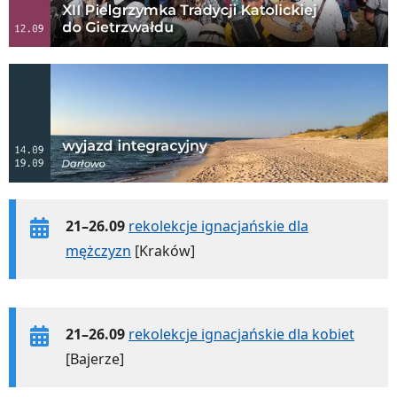
21–26.09
rekolekcje ignacjańskie dla
mężczyzn
[Kraków]
21–26.09
rekolekcje ignacjańskie dla kobiet
[Bajerze]