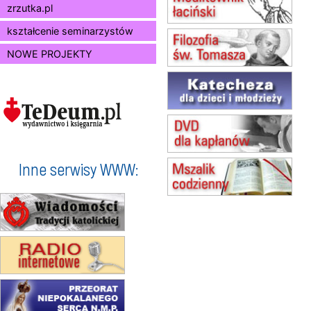
zrzutka.pl
(jednorazowo)
15.08
SZCZECIN
kształcenie seminarzystów
zmiana godziny Mszy św.
NOWE PROJEKTY
(jednorazowo)
15.08
TCZEW
zmiana godziny Mszy św.
(jednorazowo)
15.08
NOWY SĄCZ
zmiana porządku nabożeństw
(jednorazowo)
15.08
KROSNO
Inne serwisy WWW:
Msza św.
15.08
CZĘSTOCHOWA
Msza św.
15.08
KOŁOBRZEG
Msza św.
16–22.08
BESKIDY
obóz wędrowny dla dziewcząt
16.08
KOŁOBRZEG
Msza św.