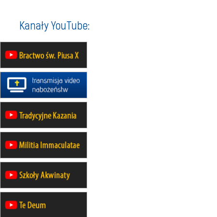
Rekolekcje w drodze
12.09
OLSZTYN
Kanały YouTube:
XII Pielgrzymka Tradycji
Katolickiej do Gietrzwałdu
12.09
wyjazd z Poznania przez
Gniezno i Bydgoszcz na
pielgrzymkę do Gietrzwałdu
12.09
wyjazd z Warszawy na
pielgrzymkę do Gietrzwałdu
14–19.09
DARŁOWO
wyjazd integracyjny
21–26.09
KRAKÓW
rekolekcje ignacjańskie dla
mężczyzn
21–26.09
BAJERZE
rekolekcje ignacjańskie dla kobiet
21–26.09
KARPACZ
wyjazd integracyjny
05–10.10
BAJERZE
ZMIANA