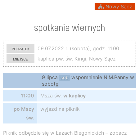
Nowy Sącz
spotkanie wiernych
początek
09.07.2022 r. (sobota), godz. 11.00
miejsce
kaplica pw. św. Kingi, Nowy Sącz
9 lipca
wspomnienie N.M.Panny w
sob
sobotę
11:00
Msza św.
w kaplicy
po Mszy
wyjazd na piknik
św.
Piknik odbędzie się w Łazach Biegonickich –
zobacz