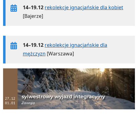
14–19.12
rekolekcje ignacjańskie dla kobiet
[Bajerze]
14–19.12
rekolekcje ignacjańskie dla
mężczyzn
[Warszawa]