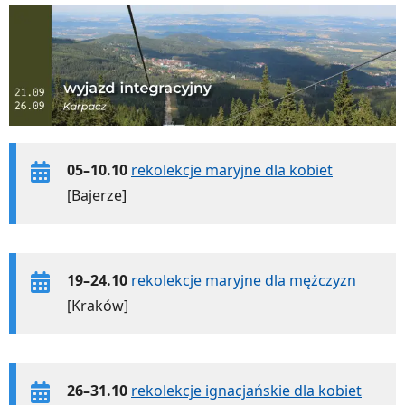
05–10.10
rekolekcje maryjne dla kobiet
[Bajerze]
19–24.10
rekolekcje maryjne dla mężczyzn
[Kraków]
26–31.10
rekolekcje ignacjańskie dla kobiet