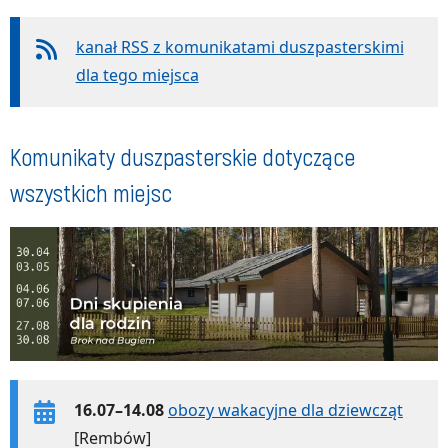
kanał RSS z komunikatami duszpasterskimi
dla tego miejsca
Komunikaty duszpasterskie dotyczące
wszystkich miejsc
16.07–14.08
obozy wakacyjne dla dziewcząt
[Rembów]