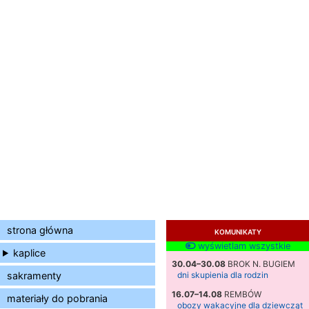
strona główna
KOMUNIKATY
wyświetlam wszystkie
kaplice
30.04–30.08
BROK N. BUGIEM
sakramenty
dni skupienia dla rodzin
16.07–14.08
REMBÓW
materiały do pobrania
obozy wakacyjne dla dziewcząt