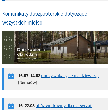
Komunikaty duszpasterskie dotyczące
wszystkich miejsc
16.07–14.08
obozy wakacyjne dla dziewcząt
[Rembów]
16–22.08
obóz wędrowny dla dziewcząt