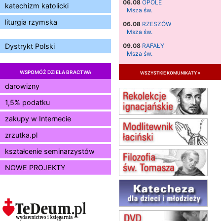
06.08
OPOLE
katechizm katolicki
Msza św.
liturgia rzymska
06.08
RZESZÓW
Msza św.
09.08
RAFAŁY
Dystrykt Polski
Msza św.
09.08
KIELCE
WSPOMÓŻ DZIEŁA BRACTWA
wszystkie komunikaty »
zmiana godziny Mszy św.
(jednorazowo)
darowizny
09.08
RADOM
1,5% podatku
zmiana godziny Mszy św.
(jednorazowo)
zakupy w Internecie
10.08
RAFAŁY
zrzutka.pl
Msza św.
15.08
JASTRZĘBIE-ZDRÓJ
kształcenie seminarzystów
Msza św.
NOWE PROJEKTY
15.08
RADOM
Msza św.
15.08
KIELCE
Msza św.
15.08
KOŁOBRZEG