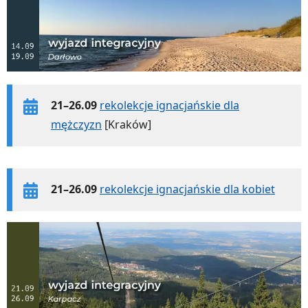
21–26.09
rekolekcje ignacjańskie dla
mężczyzn
[Kraków]
21–26.09
rekolekcje ignacjańskie dla kobiet