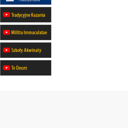
21–26.09
KARPACZ
wyjazd integracyjny
05–10.10
BAJERZE
ZMIANA
rekolekcje maryjne dla kobiet
19–24.10
KRAKÓW
rekolekcje maryjne dla mężczyzn
26–31.10
WARSZAWA
rekolekcje ignacjańskie dla kobiet
09–14.11
KRAKÓW
rekolekcje ignacjańskie dla kobiet
09–14.11
BAJERZE
rekolekcje ignacjańskie dla
mężczyzn
23–28.11
WARSZAWA
rekolekcje ignacjańskie dla kobiet
14–19.12
BAJERZE
rekolekcje ignacjańskie dla kobiet
14–19.12
WARSZAWA
rekolekcje ignacjańskie dla
mężczyzn
27.12.2026–01.01.2027
ZAWOJA