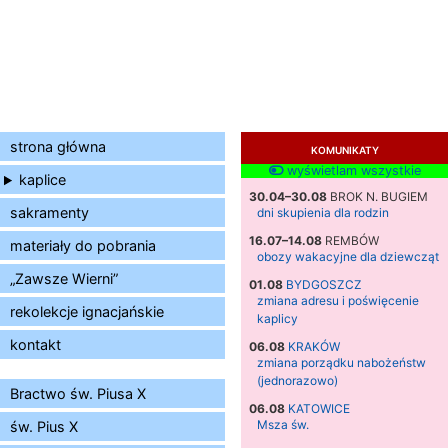
strona główna
KOMUNIKATY
wyświetlam wszystkie
kaplice
30.04–30.08
BROK N. BUGIEM
sakramenty
dni skupienia dla rodzin
16.07–14.08
REMBÓW
materiały do pobrania
obozy wakacyjne dla dziewcząt
„Zawsze Wierni”
01.08
BYDGOSZCZ
zmiana adresu i poświęcenie
rekolekcje ignacjańskie
kaplicy
kontakt
06.08
KRAKÓW
zmiana porządku nabożeństw
(jednorazowo)
Bractwo św. Piusa X
06.08
KATOWICE
Msza św.
św. Pius X