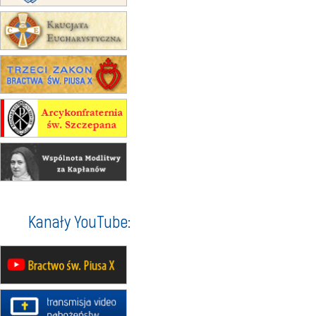
30.08
GNIEZNO
integracyjne spotkanie wiernych
07–11.09
KASZUBY
ZMIANA
Rekolekcje w drodze
12.09
OLSZTYN
XII Pielgrzymka Tradycji
Katolickiej do Gietrzwałdu
12.09
wyjazd z Poznania przez
Gniezno i Bydgoszcz na
pielgrzymkę do Gietrzwałdu
12.09
wyjazd z Warszawy na
pielgrzymkę do Gietrzwałdu
14–19.09
DARŁOWO
Kanały YouTube:
wyjazd integracyjny
21–26.09
KRAKÓW
rekolekcje ignacjańskie dla
mężczyzn
21–26.09
BAJERZE
rekolekcje ignacjańskie dla kobiet