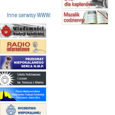
Msza św.
16–22.08
BESKIDY
obóz wędrowny dla dziewcząt
Inne serwisy WWW:
16.08
KOŁOBRZEG
Msza św.
17–21.08
BAJERZE
rekolekcje franciszkańskie
20–22.08
GNIEZNO →
GIETRZWAŁD
Męska pielgrzymka rowerowa
22.08
OPOLE
Msza św.
23–29.08
BESKIDY
obóz wędrowny dla chłopców
24–29.08
KRAKÓW
rekolekcje ignacjańskie dla kobiet
24–29.08
BAJERZE
rekolekcje ignacjańskie dla
mężczyzn
30.08
RAFAŁY
Msza św.