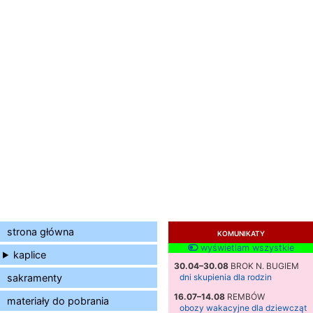
strona główna
KOMUNIKATY
wyświetlam wszystkie
kaplice
30.04–30.08
BROK N. BUGIEM
sakramenty
dni skupienia dla rodzin
16.07–14.08
REMBÓW
materiały do pobrania
obozy wakacyjne dla dziewcząt