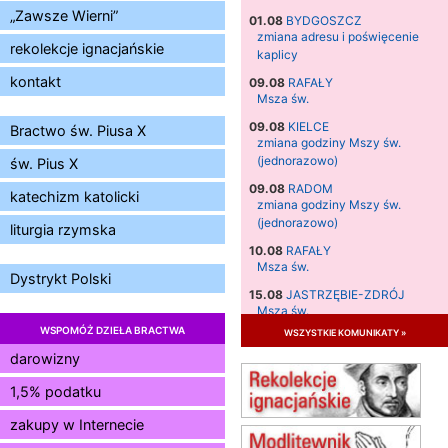
„Zawsze Wierni”
01.08
BYDGOSZCZ
zmiana adresu i poświęcenie
rekolekcje ignacjańskie
kaplicy
kontakt
09.08
RAFAŁY
Msza św.
09.08
KIELCE
Bractwo św. Piusa X
zmiana godziny Mszy św.
(jednorazowo)
św. Pius X
09.08
RADOM
katechizm katolicki
zmiana godziny Mszy św.
(jednorazowo)
liturgia rzymska
10.08
RAFAŁY
Msza św.
Dystrykt Polski
15.08
JASTRZĘBIE-ZDRÓJ
Msza św.
WSPOMÓŻ DZIEŁA BRACTWA
wszystkie komunikaty »
15.08
RADOM
Msza św.
darowizny
15.08
KIELCE
1,5% podatku
Msza św.
zakupy w Internecie
15.08
BUKOWIEC
zmiana godziny Mszy św.