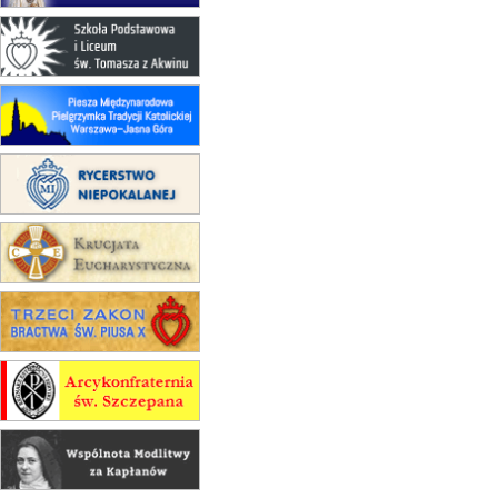
integracyjne spotkanie wiernych
17–21.08
BAJERZE
rekolekcje franciszkańskie
20–22.08
GNIEZNO →
GIETRZWAŁD
Męska pielgrzymka rowerowa
22.08
OPOLE
Msza św.
22.08
OPOLE
II Pielgrzymka Tradycji Katolickiej
na Górę św. Anny
23–29.08
BESKIDY
obóz wędrowny dla chłopców
24–29.08
KRAKÓW
rekolekcje ignacjańskie dla kobiet
24–29.08
BAJERZE
rekolekcje ignacjańskie dla
mężczyzn
30.08
RAFAŁY
Msza św.
30.08
GNIEZNO