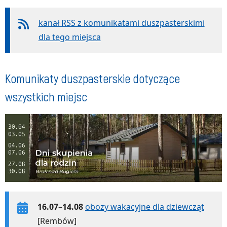
kanał RSS z komunikatami duszpasterskimi
dla tego miejsca
Komunikaty duszpasterskie dotyczące
wszystkich miejsc
16.07–14.08
obozy wakacyjne dla dziewcząt
[Rembów]