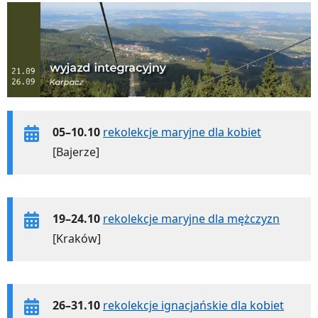
05–10.10
rekolekcje maryjne dla kobiet
[Bajerze]
19–24.10
rekolekcje maryjne dla mężczyzn
[Kraków]
26–31.10
rekolekcje ignacjańskie dla kobiet