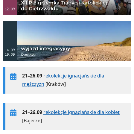
21–26.09
rekolekcje ignacjańskie dla
mężczyzn
[Kraków]
21–26.09
rekolekcje ignacjańskie dla kobiet
[Bajerze]