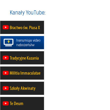
integracyjne spotkanie wiernych
07–11.09
KASZUBY
ZMIANA
Kanały YouTube:
Rekolekcje w drodze
12.09
OLSZTYN
XII Pielgrzymka Tradycji
Katolickiej do Gietrzwałdu
12.09
wyjazd z Poznania przez
Gniezno i Bydgoszcz na
pielgrzymkę do Gietrzwałdu
12.09
wyjazd z Warszawy na
pielgrzymkę do Gietrzwałdu
14–19.09
DARŁOWO
wyjazd integracyjny
21–26.09
KRAKÓW
rekolekcje ignacjańskie dla
mężczyzn
21–26.09
BAJERZE
rekolekcje ignacjańskie dla kobiet
21–26.09
KARPACZ