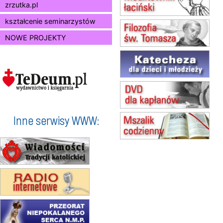
zrzutka.pl
(jednorazowo)
15.08
SZCZECIN
kształcenie seminarzystów
zmiana godziny Mszy św.
NOWE PROJEKTY
(jednorazowo)
15.08
TCZEW
zmiana godziny Mszy św.
(jednorazowo)
15.08
NOWY SĄCZ
zmiana porządku nabożeństw
(jednorazowo)
15.08
KROSNO
Inne serwisy WWW:
Msza św.
15.08
CZĘSTOCHOWA
Msza św.
15.08
KOŁOBRZEG
Msza św.
16–22.08
BESKIDY
obóz wędrowny dla dziewcząt
16.08
KOŁOBRZEG
Msza św.
16.08
KATOWICE