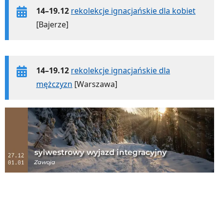
14–19.12
rekolekcje ignacjańskie dla kobiet
[Bajerze]
14–19.12
rekolekcje ignacjańskie dla
mężczyzn
[Warszawa]