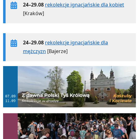
24–29.08
rekolekcje ignacjańskie dla kobiet
[Kraków]
24–29.08
rekolekcje ignacjańskie dla
mężczyzn
[Bajerze]