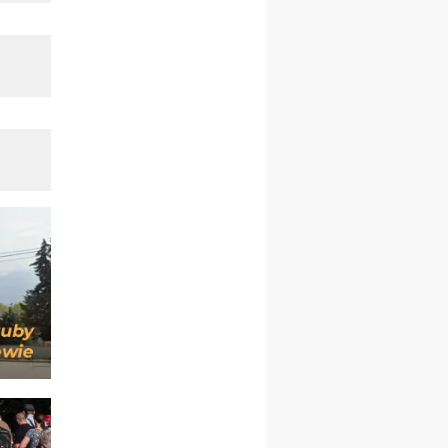
Msza św.
30.08
GNIEZNO
integracyjne spotkanie
wiernych
07–11.09
KASZUBY
ZMIANA
Rekolekcje w drodze
12.09
OLSZTYN
XII Pielgrzymka Tradycji
Katolickiej do Gietrzwałdu
12.09
wyjazd z Poznania przez
Gniezno i Bydgoszcz na
pielgrzymkę do Gietrzwałdu
12.09
wyjazd z Warszawy na
pielgrzymkę do Gietrzwałdu
14–19.09
DARŁOWO
wyjazd integracyjny
21–26.09
KRAKÓW
rekolekcje ignacjańskie dla
mężczyzn