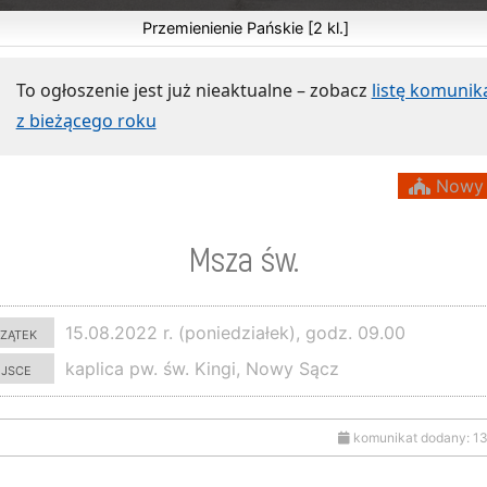
Przemienienie Pańskie [2 kl.]
To ogłoszenie jest już nieaktualne – zobacz
listę komuni
z bieżącego roku
Nowy 
Msza św.
zątek
15.08.2022 r. (poniedziałek), godz. 09.00
ejsce
kaplica pw. św. Kingi, Nowy Sącz
komunikat dodany: 1