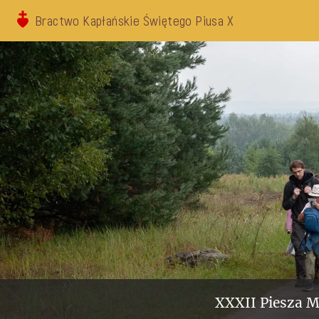
Bractwo Kapłańskie Świętego Piusa X
XXXII Piesza M