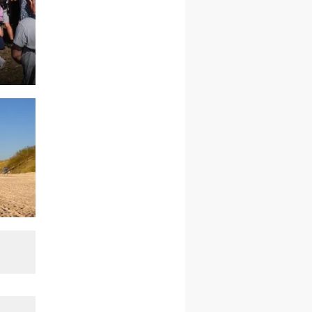
21–26.09
BAJERZE
rekolekcje ignacjańskie dla
kobiet
21–26.09
KARPACZ
wyjazd integracyjny
05–10.10
BAJERZE
ZMIANA
rekolekcje maryjne dla
kobiet
19–24.10
KRAKÓW
rekolekcje maryjne dla
mężczyzn
26–31.10
WARSZAWA
rekolekcje ignacjańskie dla
kobiet
09–14.11
KRAKÓW
rekolekcje ignacjańskie dla
kobiet
09–14.11
BAJERZE
rekolekcje ignacjańskie dla
mężczyzn
23–28.11
WARSZAWA
rekolekcje ignacjańskie dla