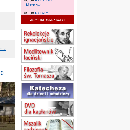
06.08
RZESZÓW
Msza św.
09.08
RAFAŁY
Msza św.
wszystkie komunikaty »
09.08
KIELCE
zmiana godziny Mszy św.
(jednorazowo)
09.08
RADOM
sca
zmiana godziny Mszy św.
(jednorazowo)
10.08
RAFAŁY
Msza św.
sc
15.08
JASTRZĘBIE-ZDRÓJ
Msza św.
15.08
RADOM
Msza św.
15.08
KIELCE
Msza św.
15.08
KOŁOBRZEG
Msza św.
16–22.08
BESKIDY