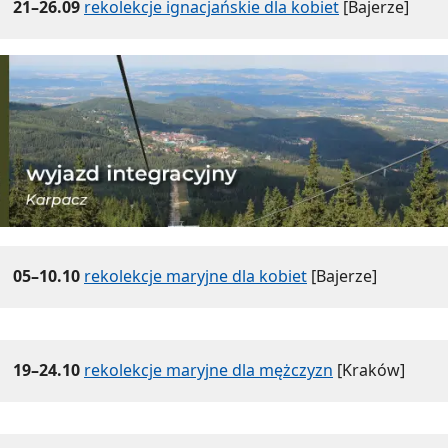
21–26.09
rekolekcje ignacjańskie dla kobiet
[Bajerze]
05–10.10
rekolekcje maryjne dla kobiet
[Bajerze]
19–24.10
rekolekcje maryjne dla mężczyzn
[Kraków]