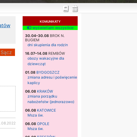
KOMUNIKATY
katów
wyświetlam wszystkie
30.04–30.08
BROK N.
BUGIEM
dni skupienia dla rodzin
Sącz
16.07–14.08
REMBÓW
obozy wakacyjne dla
dziewcząt
01.08
BYDGOSZCZ
zmiana adresu i poświęcenie
kaplicy
06.08
KRAKÓW
zmiana porządku
nabożeństw (jednorazowo)
06.08
KATOWICE
Msza św.
3.08.2022
06.08
OPOLE
Msza św.