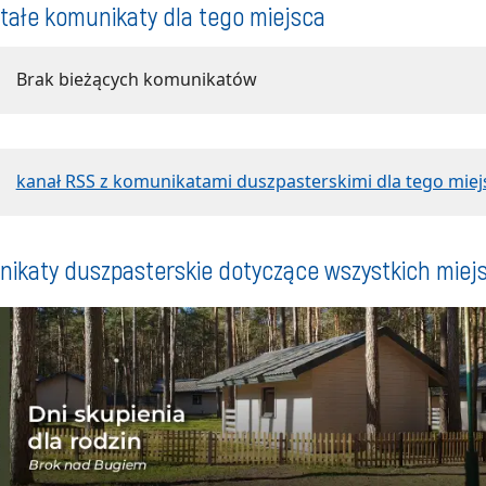
tałe komunikaty dla tego miejsca
Brak bieżących komunikatów
kanał RSS z komunikatami duszpasterskimi dla tego miej
ikaty duszpasterskie dotyczące wszystkich miej