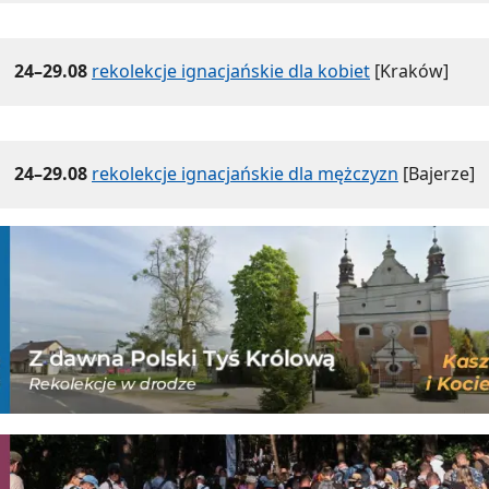
24–29.08
rekolekcje ignacjańskie dla kobiet
[Kraków]
24–29.08
rekolekcje ignacjańskie dla mężczyzn
[Bajerze]