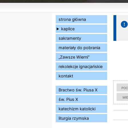
strona główna
kaplice
sakramenty
materiały do pobrania
„Zawsze Wierni”
rekolekcje ignacjańskie
kontakt
poc
Bractwo św. Piusa X
mi
św. Pius X
katechizm katolicki
liturgia rzymska