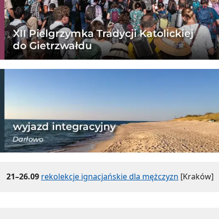
21–26.09
rekolekcje ignacjańskie dla mężczyzn
[Kraków]