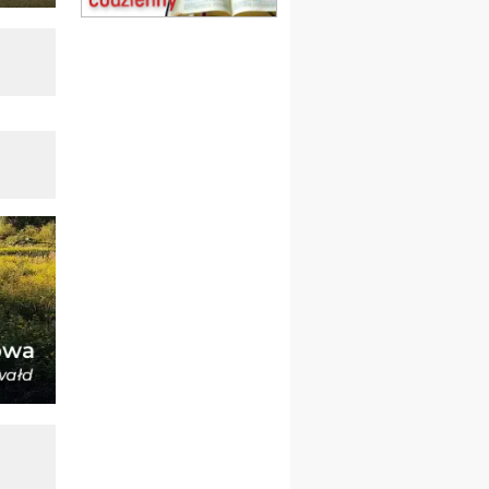
obóz wędrowny dla
dziewcząt
16.08
KOŁOBRZEG
Msza św.
17–21.08
BAJERZE
rekolekcje franciszkańskie
20–22.08
GNIEZNO →
GIETRZWAŁD
Męska pielgrzymka
rowerowa
22.08
OPOLE
Msza św.
23–29.08
BESKIDY
obóz wędrowny dla
chłopców
24–29.08
KRAKÓW
rekolekcje ignacjańskie dla
kobiet
24–29.08
BAJERZE
rekolekcje ignacjańskie dla
mężczyzn
30.08
RAFAŁY