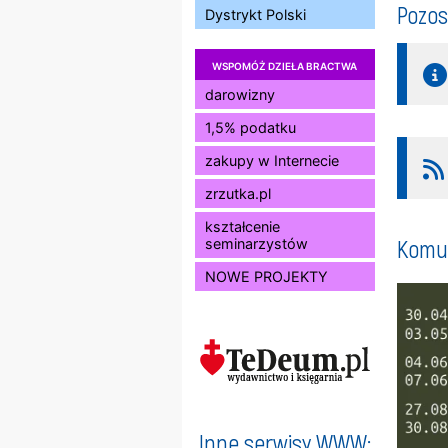
Pozos
Dystrykt Polski
WSPOMÓŻ DZIEŁA BRACTWA
darowizny
1,5% podatku
zakupy w Internecie
zrzutka.pl
kształcenie
Komun
seminarzystów
NOWE PROJEKTY
Inne serwisy WWW: