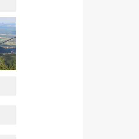
kobiet
14–19.12
BAJERZE
rekolekcje ignacjańskie dla
kobiet
14–19.12
WARSZAWA
rekolekcje ignacjańskie dla
mężczyzn
27.12.2026–01.01.2027
ZAWOJA
sylwestrowy wyjazd
integracyjny