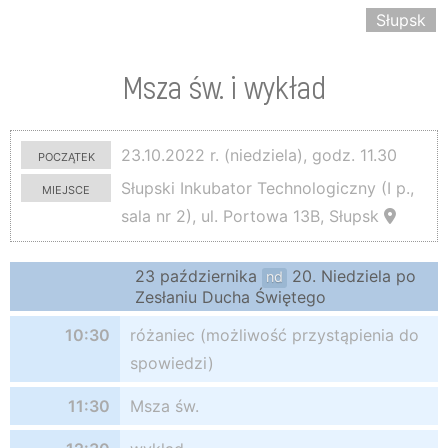
Słupsk
Msza św. i wykład
początek
23.10.2022 r. (niedziela), godz. 11.30
miejsce
Słupski Inkubator Technologiczny (I p.,
sala nr 2), ul. Portowa 13B, Słupsk
23 października
20. Niedziela po
nd
Zesłaniu Ducha Świętego
10:30
różaniec (możliwość przystąpienia do
spowiedzi)
11:30
Msza św.