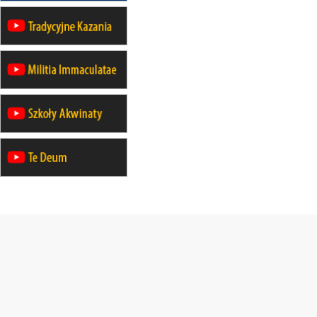
23–29.08
BESKIDY
obóz wędrowny dla chłopców
24–29.08
KRAKÓW
rekolekcje ignacjańskie dla kobiet
24–29.08
BAJERZE
rekolekcje ignacjańskie dla
mężczyzn
30.08
RAFAŁY
Msza św.
30.08
GNIEZNO
integracyjne spotkanie wiernych
30.08
SŁUPSK
zmiana porządku nabożeństw (na
stałe)
06.09
TCZEW
zmiana porządku nabożeństw (na
stałe)
06.09
OLSZTYN
zmiana porządku nabożeństw (na
stałe)
07–11.09
KASZUBY
ZMIANA