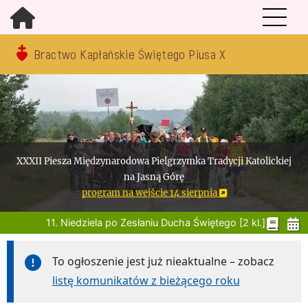
Bractwo Kapłańskie Świętego Piusa X
XXXII Piesza Międzynarodowa Pielgrzymka Tradycji Katolickiej
na Jasną Górę
program na wejście 14 sierpnia
11. Niedziela po Zesłaniu Ducha Świętego [2 kl.]
To ogłoszenie jest już nieaktualne – zobacz
listę komunikatów z bieżącego roku