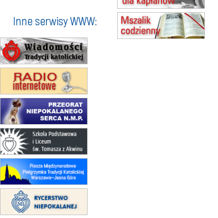
zmiana godziny Mszy św.
(jednorazowo)
Inne serwisy WWW:
15.08
SZCZECIN
zmiana godziny Mszy św.
(jednorazowo)
15.08
TCZEW
zmiana godziny Mszy św.
(jednorazowo)
15.08
NOWY SĄCZ
zmiana porządku nabożeństw
(jednorazowo)
15.08
KROSNO
Msza św.
15.08
CZĘSTOCHOWA
Msza św.
15.08
KRAKÓW
zmiana porządku nabożeństw
(jednorazowo)
15.08
KOŁOBRZEG
Msza św.
15.08
RZESZÓW