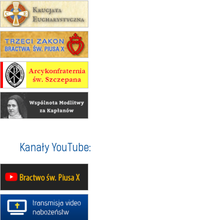
zmiana adresu i poświęcenie
kaplicy
15.08
RZESZÓW
zmiana porządku nabożeństw (na
stałe)
16–22.08
BESKIDY
obóz wędrowny dla dziewcząt
16.08
KOŁOBRZEG
Msza św.
16.08
KATOWICE
integracyjne spotkanie wiernych
17–21.08
BAJERZE
rekolekcje franciszkańskie
Kanały YouTube:
20–22.08
GNIEZNO →
GIETRZWAŁD
Męska pielgrzymka rowerowa
22.08
OPOLE
Msza św.
22.08
OPOLE
II Pielgrzymka Tradycji Katolickiej
na Górę św. Anny