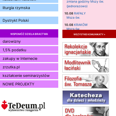
zmiana godziny Mszy św.
(jednorazowo)
liturgia rzymska
10.08
RAFAŁY
Msza św.
Dystrykt Polski
10.08
KRAKÓW
Msza św.
WSPOMÓŻ DZIEŁA BRACTWA
wszystkie komunikaty »
11.08
KRAKÓW
Msza św.
darowizny
12.08
KRAKÓW
1,5% podatku
Msza św.
zakupy w Internecie
13.08
KRAKÓW
Msza św.
zrzutka.pl
14.08
CZĘSTOCHOWA
Msza św.
kształcenie seminarzystów
15.08
JASTRZĘBIE-ZDRÓJ
NOWE PROJEKTY
Msza św.
15.08
RADOM
Msza św.
15.08
KIELCE
Msza św.
15.08
BUKOWIEC