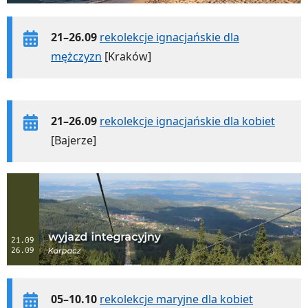
21–26.09
rekolekcje ignacjańskie dla
mężczyzn
[Kraków]
21–26.09
rekolekcje ignacjańskie dla kobiet
[Bajerze]
05–10.10
rekolekcje maryjne dla kobiet