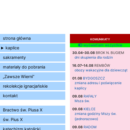
strona główna
KOMUNIKATY
wyświetlam wszystkie
kaplice
30.04–30.08
BROK N. BUGIEM
sakramenty
dni skupienia dla rodzin
16.07–14.08
REMBÓW
materiały do pobrania
obozy wakacyjne dla dziewcząt
„Zawsze Wierni”
01.08
BYDGOSZCZ
zmiana adresu i poświęcenie
rekolekcje ignacjańskie
kaplicy
kontakt
09.08
RAFAŁY
Msza św.
09.08
KIELCE
Bractwo św. Piusa X
zmiana godziny Mszy św.
(jednorazowo)
św. Pius X
09.08
RADOM
katechizm katolicki