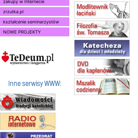
zakupy w Internecie
15.08
BUKOWIEC
zmiana godziny Mszy św.
zrzutka.pl
(jednorazowo)
15.08
SZCZECIN
kształcenie seminarzystów
zmiana godziny Mszy św.
NOWE PROJEKTY
(jednorazowo)
15.08
TCZEW
zmiana godziny Mszy św.
(jednorazowo)
15.08
NOWY SĄCZ
zmiana porządku nabożeństw
(jednorazowo)
15.08
KROSNO
Inne serwisy WWW:
Msza św.
15.08
CZĘSTOCHOWA
Msza św.
15.08
KOŁOBRZEG
Msza św.
16–22.08
BESKIDY
obóz wędrowny dla dziewcząt
16.08
KOŁOBRZEG
Msza św.