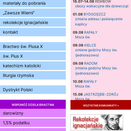
16.07–14.08
REMBÓW
materiały do pobrania
obozy wakacyjne dla dziewcząt
„Zawsze Wierni”
01.08
BYDGOSZCZ
zmiana adresu i poświęcenie
rekolekcje ignacjańskie
kaplicy
kontakt
09.08
RAFAŁY
Msza św.
09.08
KIELCE
Bractwo św. Piusa X
zmiana godziny Mszy św.
(jednorazowo)
św. Pius X
09.08
RADOM
katechizm katolicki
zmiana godziny Mszy św.
(jednorazowo)
liturgia rzymska
10.08
RAFAŁY
Msza św.
Dystrykt Polski
15.08
JASTRZĘBIE-ZDRÓJ
Msza św.
WSPOMÓŻ DZIEŁA BRACTWA
wszystkie komunikaty »
15.08
RADOM
Msza św.
darowizny
15.08
KIELCE
1,5% podatku
Msza św.