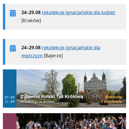
24–29.08
rekolekcje ignacjańskie dla kobiet
[Kraków]
24–29.08
rekolekcje ignacjańskie dla
mężczyzn
[Bajerze]