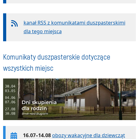
kanał RSS z komunikatami duszpasterskimi
dla tego miejsca
Komunikaty duszpasterskie dotyczące
wszystkich miejsc
16.07–14.08
obozy wakacyjne dla dziewcząt