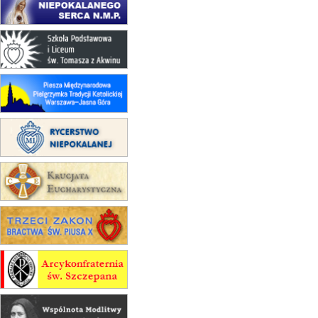
17–21.08
BAJERZE
rekolekcje franciszkańskie
20–22.08
GNIEZNO →
GIETRZWAŁD
Męska pielgrzymka rowerowa
22.08
OPOLE
Msza św.
22.08
OPOLE
II Pielgrzymka Tradycji Katolickiej
na Górę św. Anny
23–29.08
BESKIDY
obóz wędrowny dla chłopców
24–29.08
KRAKÓW
rekolekcje ignacjańskie dla kobiet
24–29.08
BAJERZE
rekolekcje ignacjańskie dla
mężczyzn
30.08
RAFAŁY
Msza św.
30.08
GNIEZNO
integracyjne spotkanie wiernych