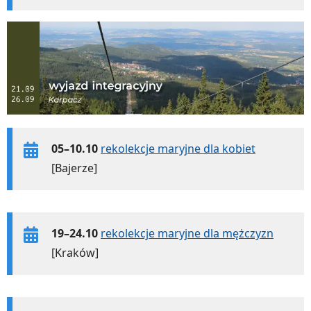
05–10.10
rekolekcje maryjne dla kobiet
[Bajerze]
19–24.10
rekolekcje maryjne dla mężczyzn
[Kraków]