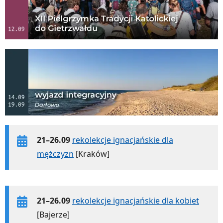
21–26.09
rekolekcje ignacjańskie dla
mężczyzn
[Kraków]
21–26.09
rekolekcje ignacjańskie dla kobiet
[Bajerze]