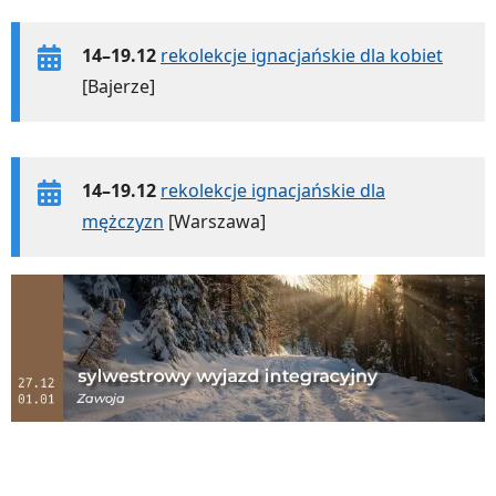
14–19.12
rekolekcje ignacjańskie dla kobiet
[Bajerze]
14–19.12
rekolekcje ignacjańskie dla
mężczyzn
[Warszawa]