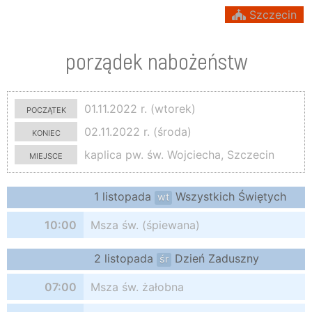
Szczecin
porządek nabożeństw
początek
01.11.2022 r. (wtorek)
koniec
02.11.2022 r. (środa)
miejsce
kaplica pw. św. Wojciecha, Szczecin
1 listopada
Wszystkich Świętych
wt
10:00
Msza św. (śpiewana)
2 listopada
Dzień Zaduszny
śr
07:00
Msza św. żałobna