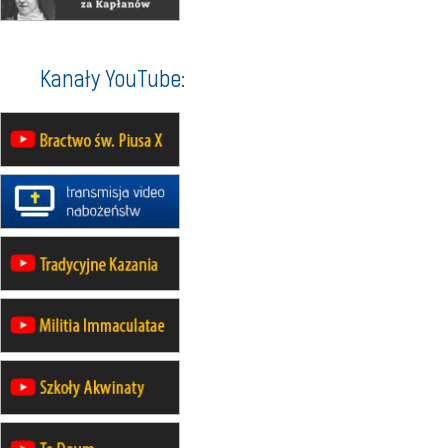
07–11.09
KASZUBY
ZMIANA
Rekolekcje w drodze
12.09
OLSZTYN
Kanały YouTube:
XII Pielgrzymka Tradycji
Katolickiej do Gietrzwałdu
12.09
wyjazd z Poznania przez
Gniezno i Bydgoszcz na
pielgrzymkę do Gietrzwałdu
12.09
wyjazd z Warszawy na
pielgrzymkę do Gietrzwałdu
14–19.09
DARŁOWO
wyjazd integracyjny
21–26.09
KRAKÓW
rekolekcje ignacjańskie dla
mężczyzn
21–26.09
BAJERZE
rekolekcje ignacjańskie dla kobiet
21–26.09
KARPACZ
wyjazd integracyjny