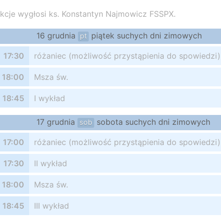
kcje wygłosi ks. Konstantyn Najmowicz FSSPX.
16 grudnia
piątek suchych dni zimowych
pt
17:30
różaniec (możliwość przystąpienia do spowiedzi)
18:00
Msza św.
18:45
I wykład
17 grudnia
sobota suchych dni zimowych
sob
17:00
różaniec (możliwość przystąpienia do spowiedzi)
17:30
II wykład
18:00
Msza św.
18:45
III wykład