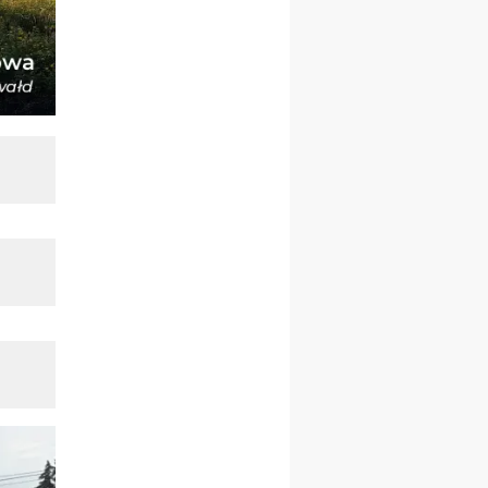
21–26.09
BAJERZE
rekolekcje ignacjańskie dla
kobiet
21–26.09
KARPACZ
wyjazd integracyjny
05–10.10
BAJERZE
ZMIANA
rekolekcje maryjne dla
kobiet
19–24.10
KRAKÓW
rekolekcje maryjne dla
mężczyzn
26–31.10
WARSZAWA
rekolekcje ignacjańskie dla
kobiet
09–14.11
KRAKÓW
rekolekcje ignacjańskie dla
kobiet
09–14.11
BAJERZE
rekolekcje ignacjańskie dla
mężczyzn
23–28.11
WARSZAWA
rekolekcje ignacjańskie dla