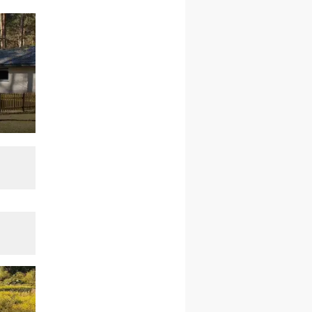
Msza św.
30.08
GNIEZNO
integracyjne spotkanie
wiernych
07–11.09
KASZUBY
ZMIANA
Rekolekcje w drodze
12.09
OLSZTYN
XII Pielgrzymka Tradycji
Katolickiej do Gietrzwałdu
12.09
wyjazd z Poznania przez
Gniezno i Bydgoszcz na
pielgrzymkę do Gietrzwałdu
12.09
wyjazd z Warszawy na
pielgrzymkę do Gietrzwałdu
14–19.09
DARŁOWO
wyjazd integracyjny
21–26.09
KRAKÓW
rekolekcje ignacjańskie dla
mężczyzn