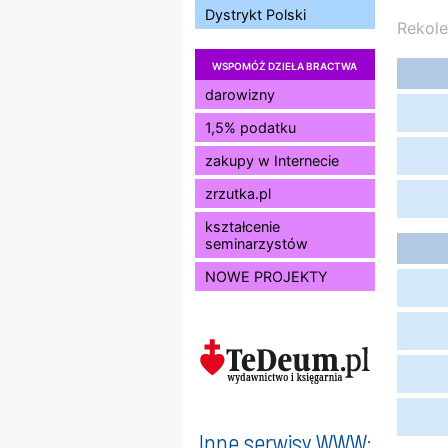
Dystrykt Polski
Rekole
WSPOMÓŻ DZIEŁA BRACTWA
darowizny
1,5% podatku
zakupy w Internecie
zrzutka.pl
kształcenie
seminarzystów
NOWE PROJEKTY
Inne serwisy WWW: