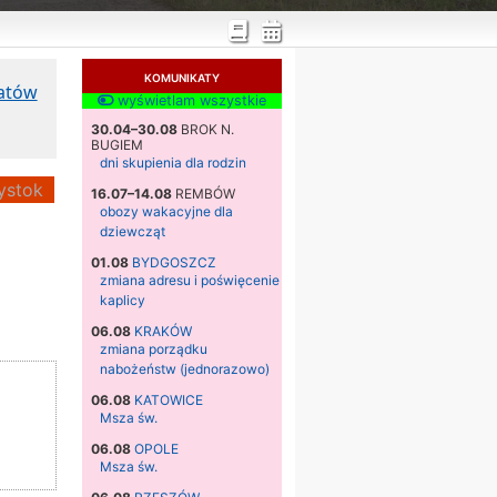
KOMUNIKATY
katów
wyświetlam wszystkie
30.04–30.08
BROK N.
BUGIEM
dni skupienia dla rodzin
ystok
16.07–14.08
REMBÓW
obozy wakacyjne dla
dziewcząt
01.08
BYDGOSZCZ
zmiana adresu i poświęcenie
kaplicy
06.08
KRAKÓW
zmiana porządku
nabożeństw (jednorazowo)
06.08
KATOWICE
Msza św.
06.08
OPOLE
Msza św.