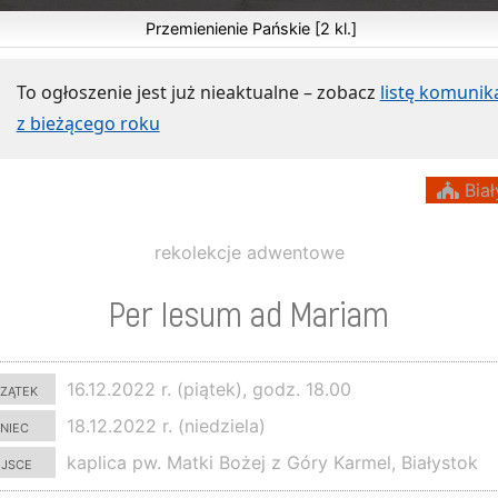
Przemienienie Pańskie [2 kl.]
To ogłoszenie jest już nieaktualne – zobacz
listę komuni
z bieżącego roku
Biał
rekolekcje adwentowe
Per Iesum ad Mariam
zątek
16.12.2022 r. (piątek), godz. 18.00
niec
18.12.2022 r. (niedziela)
ejsce
kaplica pw. Matki Bożej z Góry Karmel, Białystok