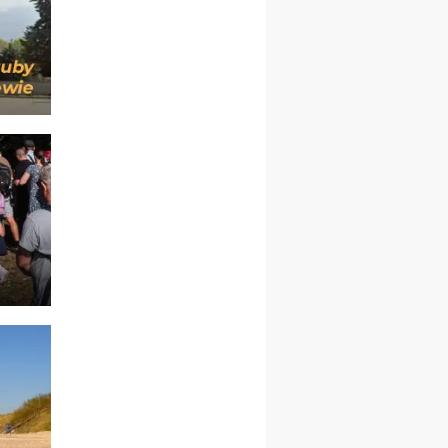
kobiet
14–19.12
BAJERZE
rekolekcje ignacjańskie dla
kobiet
14–19.12
WARSZAWA
rekolekcje ignacjańskie dla
mężczyzn
27.12.2026–01.01.2027
ZAWOJA
sylwestrowy wyjazd
integracyjny