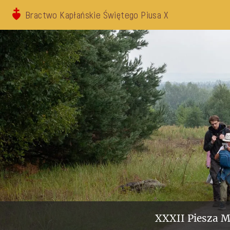
Bractwo Kapłańskie Świętego Piusa X
XXXII Piesza M