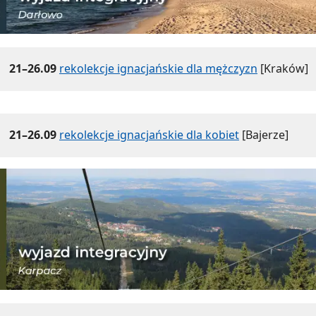
21–26.09
rekolekcje ignacjańskie dla mężczyzn
[Kraków]
21–26.09
rekolekcje ignacjańskie dla kobiet
[Bajerze]