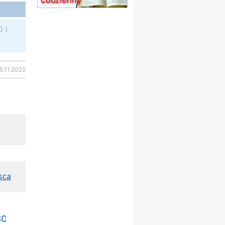
obóz wędrowny dla
dziewcząt
16.08
KOŁOBRZEG
 i
Msza św.
17–21.08
BAJERZE
rekolekcje franciszkańskie
20–22.08
GNIEZNO →
5.11.2022
GIETRZWAŁD
Męska pielgrzymka
rowerowa
22.08
OPOLE
Msza św.
23–29.08
BESKIDY
obóz wędrowny dla
chłopców
24–29.08
KRAKÓW
rekolekcje ignacjańskie dla
sca
kobiet
24–29.08
BAJERZE
rekolekcje ignacjańskie dla
mężczyzn
sc
30.08
RAFAŁY