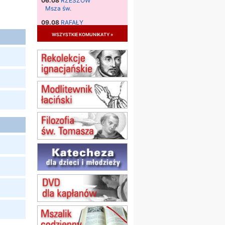
06.08
RZESZÓW
Msza św.
09.08
RAFAŁY
Msza św.
wszystkie komunikaty »
09.08
KIELCE
zmiana godziny Mszy św.
(jednorazowo)
09.08
RADOM
zmiana godziny Mszy św.
(jednorazowo)
10.08
RAFAŁY
Msza św.
15.08
JASTRZĘBIE-ZDRÓJ
Msza św.
15.08
RADOM
Msza św.
15.08
KIELCE
Msza św.
15.08
KOŁOBRZEG
Msza św.
16–22.08
BESKIDY