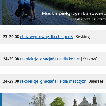
23–29.08
obóz wędrowny dla chłopców
[Beskidy]
24–29.08
rekolekcje ignacjańskie dla kobiet
[Kraków]
24–29.08
rekolekcje ignacjańskie dla mężczyzn
[Bajerze]