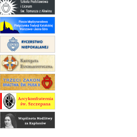
20–22.08
GNIEZNO →
GIETRZWAŁD
Męska pielgrzymka rowerowa
22.08
OPOLE
Msza św.
22.08
OPOLE
II Pielgrzymka Tradycji Katolickiej
na Górę św. Anny
23–29.08
BESKIDY
obóz wędrowny dla chłopców
24–29.08
KRAKÓW
rekolekcje ignacjańskie dla kobiet
24–29.08
BAJERZE
rekolekcje ignacjańskie dla
mężczyzn
30.08
RAFAŁY
Msza św.
30.08
GNIEZNO
integracyjne spotkanie wiernych
07–11.09
KASZUBY
ZMIANA
Rekolekcje w drodze