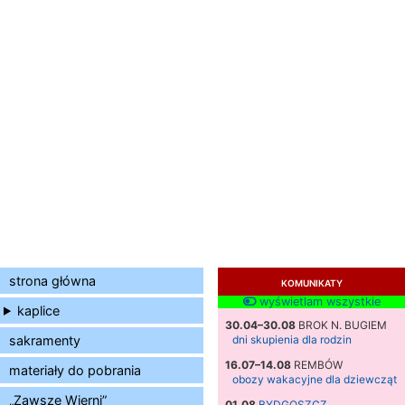
strona główna
KOMUNIKATY
wyświetlam wszystkie
kaplice
30.04–30.08
BROK N. BUGIEM
sakramenty
dni skupienia dla rodzin
16.07–14.08
REMBÓW
materiały do pobrania
obozy wakacyjne dla dziewcząt
„Zawsze Wierni”
01.08
BYDGOSZCZ