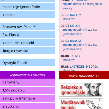
zmiana adresu i poświęcenie
rekolekcje ignacjańskie
kaplicy
kontakt
09.08
RAFAŁY
Msza św.
09.08
KIELCE
Bractwo św. Piusa X
zmiana godziny Mszy św.
(jednorazowo)
św. Pius X
09.08
RADOM
katechizm katolicki
zmiana godziny Mszy św.
(jednorazowo)
liturgia rzymska
10.08
RAFAŁY
Msza św.
Dystrykt Polski
15.08
JASTRZĘBIE-ZDRÓJ
Msza św.
WSPOMÓŻ DZIEŁA BRACTWA
wszystkie komunikaty »
15.08
RADOM
Msza św.
darowizny
15.08
KIELCE
1,5% podatku
Msza św.
zakupy w Internecie
15.08
BUKOWIEC
zmiana godziny Mszy św.
zrzutka.pl
(jednorazowo)