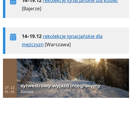
14–19.12
rekolekcje ignacjańskie dla kobiet
[Bajerze]
14–19.12
rekolekcje ignacjańskie dla
mężczyzn
[Warszawa]