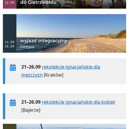
21–26.09
rekolekcje ignacjańskie dla
mężczyzn
[Kraków]
21–26.09
rekolekcje ignacjańskie dla kobiet
[Bajerze]