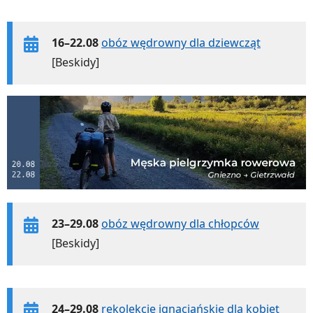
16–22.08
obóz wędrowny dla dziewcząt
[Beskidy]
23–29.08
obóz wędrowny dla chłopców
[Beskidy]
24–29.08
rekolekcje ignacjańskie dla kobiet