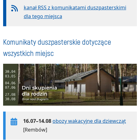
kanał RSS z komunikatami duszpasterskimi
dla tego miejsca
Komunikaty duszpasterskie dotyczące
wszystkich miejsc
16.07–14.08
obozy wakacyjne dla dziewcząt
[Rembów]