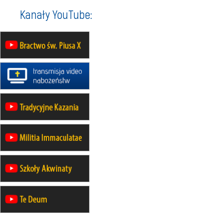
12.09
OLSZTYN
Kanały YouTube:
XII Pielgrzymka Tradycji
Katolickiej do Gietrzwałdu
12.09
wyjazd z Poznania przez
Gniezno i Bydgoszcz na
pielgrzymkę do Gietrzwałdu
12.09
wyjazd z Warszawy na
pielgrzymkę do Gietrzwałdu
14–19.09
DARŁOWO
wyjazd integracyjny
21–26.09
KRAKÓW
rekolekcje ignacjańskie dla
mężczyzn
21–26.09
BAJERZE
rekolekcje ignacjańskie dla kobiet
21–26.09
KARPACZ
wyjazd integracyjny
05–10.10
BAJERZE
ZMIANA
rekolekcje maryjne dla kobiet