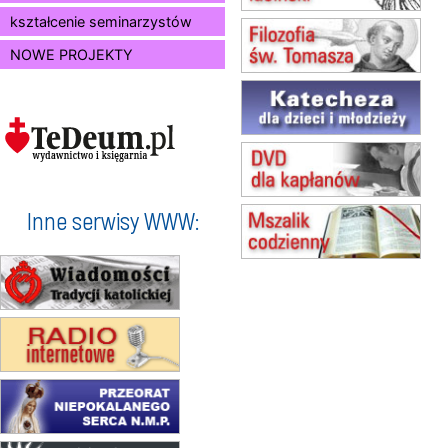
15.08
SZCZECIN
kształcenie seminarzystów
zmiana godziny Mszy św.
NOWE PROJEKTY
(jednorazowo)
15.08
TCZEW
zmiana godziny Mszy św.
(jednorazowo)
15.08
NOWY SĄCZ
zmiana porządku nabożeństw
(jednorazowo)
15.08
KROSNO
Inne serwisy WWW:
Msza św.
15.08
CZĘSTOCHOWA
Msza św.
15.08
KOŁOBRZEG
Msza św.
16–22.08
BESKIDY
obóz wędrowny dla dziewcząt
16.08
KOŁOBRZEG
Msza św.
17–21.08
BAJERZE
rekolekcje franciszkańskie