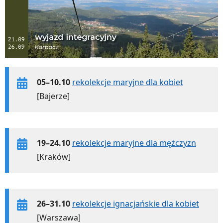
05–10.10
rekolekcje maryjne dla kobiet
[Bajerze]
19–24.10
rekolekcje maryjne dla mężczyzn
[Kraków]
26–31.10
rekolekcje ignacjańskie dla kobiet
[Warszawa]