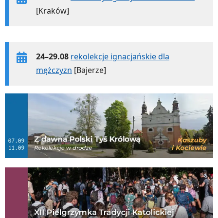
[Kraków]
24–29.08
rekolekcje ignacjańskie dla
mężczyzn
[Bajerze]