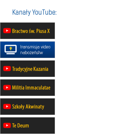
22.08
OPOLE
II Pielgrzymka Tradycji Katolickiej
Kanały YouTube:
na Górę św. Anny
23–29.08
BESKIDY
obóz wędrowny dla chłopców
24–29.08
KRAKÓW
rekolekcje ignacjańskie dla kobiet
24–29.08
BAJERZE
rekolekcje ignacjańskie dla
mężczyzn
30.08
RAFAŁY
Msza św.
30.08
GNIEZNO
integracyjne spotkanie wiernych
07–11.09
KASZUBY
ZMIANA
Rekolekcje w drodze
12.09
OLSZTYN
XII Pielgrzymka Tradycji
Katolickiej do Gietrzwałdu
12.09
wyjazd z Poznania przez