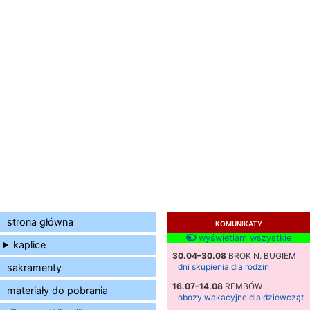
strona główna
KOMUNIKATY
wyświetlam wszystkie
kaplice
30.04–30.08
BROK N. BUGIEM
sakramenty
dni skupienia dla rodzin
16.07–14.08
REMBÓW
materiały do pobrania
obozy wakacyjne dla dziewcząt