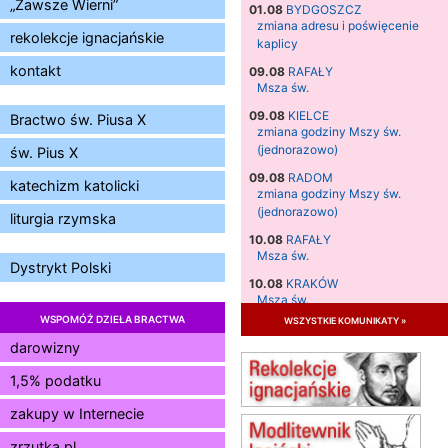
„Zawsze Wierni”
01.08
BYDGOSZCZ
zmiana adresu i poświęcenie
rekolekcje ignacjańskie
kaplicy
kontakt
09.08
RAFAŁY
Msza św.
09.08
KIELCE
Bractwo św. Piusa X
zmiana godziny Mszy św.
(jednorazowo)
św. Pius X
09.08
RADOM
katechizm katolicki
zmiana godziny Mszy św.
(jednorazowo)
liturgia rzymska
10.08
RAFAŁY
Msza św.
Dystrykt Polski
10.08
KRAKÓW
Msza św.
WSPOMÓŻ DZIEŁA BRACTWA
wszystkie komunikaty »
11.08
KRAKÓW
Msza św.
darowizny
12.08
KRAKÓW
1,5% podatku
Msza św.
zakupy w Internecie
13.08
KRAKÓW
Msza św.
zrzutka.pl