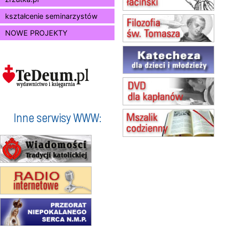
14.08
CZĘSTOCHOWA
Msza św.
kształcenie seminarzystów
15.08
JASTRZĘBIE-ZDRÓJ
NOWE PROJEKTY
Msza św.
15.08
RADOM
Msza św.
15.08
KIELCE
Msza św.
15.08
BUKOWIEC
zmiana godziny Mszy św.
(jednorazowo)
Inne serwisy WWW:
15.08
SZCZECIN
zmiana godziny Mszy św.
(jednorazowo)
15.08
TCZEW
zmiana godziny Mszy św.
(jednorazowo)
15.08
NOWY SĄCZ
zmiana porządku nabożeństw
(jednorazowo)
15.08
KROSNO