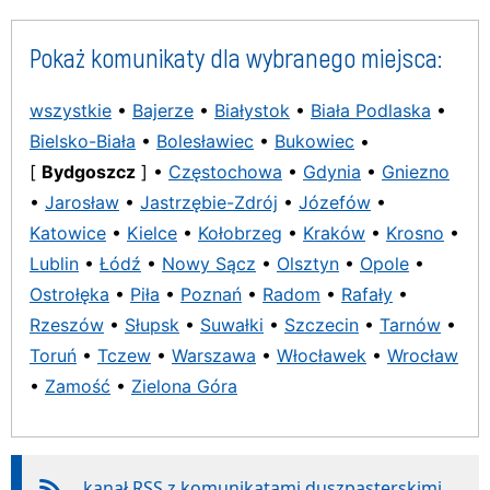
Pokaż komunikaty dla wybranego miejsca:
wszystkie
•
Bajerze
•
Białystok
•
Biała Podlaska
•
Bielsko-Biała
•
Bolesławiec
•
Bukowiec
•
[
Bydgoszcz
] •
Częstochowa
•
Gdynia
•
Gniezno
•
Jarosław
•
Jastrzębie-Zdrój
•
Józefów
•
Katowice
•
Kielce
•
Kołobrzeg
•
Kraków
•
Krosno
•
Lublin
•
Łódź
•
Nowy Sącz
•
Olsztyn
•
Opole
•
Ostrołęka
•
Piła
•
Poznań
•
Radom
•
Rafały
•
Rzeszów
•
Słupsk
•
Suwałki
•
Szczecin
•
Tarnów
•
Toruń
•
Tczew
•
Warszawa
•
Włocławek
•
Wrocław
•
Zamość
•
Zielona Góra
kanał RSS z komunikatami duszpasterskimi