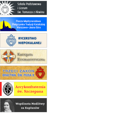
Msza św.
15.08
CZĘSTOCHOWA
Msza św.
15.08
KRAKÓW
zmiana porządku nabożeństw
(jednorazowo)
15.08
KOŁOBRZEG
Msza św.
16–22.08
BESKIDY
obóz wędrowny dla dziewcząt
16.08
KOŁOBRZEG
Msza św.
16.08
KATOWICE
integracyjne spotkanie wiernych
17–21.08
BAJERZE
rekolekcje franciszkańskie
20–22.08
GNIEZNO →
GIETRZWAŁD
Męska pielgrzymka rowerowa
22.08
OPOLE
Msza św.