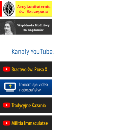
Msza św.
30.08
GNIEZNO
integracyjne spotkanie wiernych
07–11.09
KASZUBY
ZMIANA
Rekolekcje w drodze
12.09
OLSZTYN
XII Pielgrzymka Tradycji
Katolickiej do Gietrzwałdu
Kanały YouTube:
12.09
wyjazd z Poznania przez
Gniezno i Bydgoszcz na
pielgrzymkę do Gietrzwałdu
12.09
wyjazd z Warszawy na
pielgrzymkę do Gietrzwałdu
14–19.09
DARŁOWO
wyjazd integracyjny
21–26.09
KRAKÓW
rekolekcje ignacjańskie dla
mężczyzn
21–26.09
BAJERZE