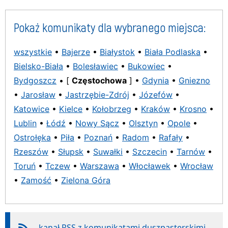
Pokaż komunikaty dla wybranego miejsca:
wszystkie
•
Bajerze
•
Białystok
•
Biała Podlaska
•
Bielsko-Biała
•
Bolesławiec
•
Bukowiec
•
Bydgoszcz
• [
Częstochowa
] •
Gdynia
•
Gniezno
•
Jarosław
•
Jastrzębie-Zdrój
•
Józefów
•
Katowice
•
Kielce
•
Kołobrzeg
•
Kraków
•
Krosno
•
Lublin
•
Łódź
•
Nowy Sącz
•
Olsztyn
•
Opole
•
Ostrołęka
•
Piła
•
Poznań
•
Radom
•
Rafały
•
Rzeszów
•
Słupsk
•
Suwałki
•
Szczecin
•
Tarnów
•
Toruń
•
Tczew
•
Warszawa
•
Włocławek
•
Wrocław
•
Zamość
•
Zielona Góra
kanał RSS z komunikatami duszpasterskimi