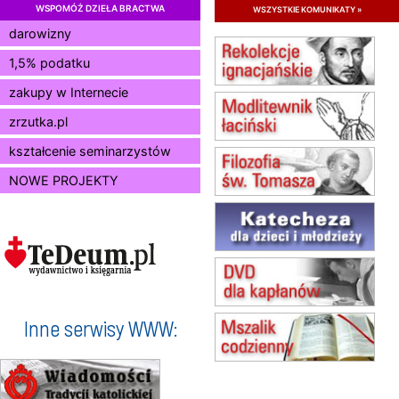
WSPOMÓŻ DZIEŁA BRACTWA
wszystkie komunikaty »
15.08
RADOM
Msza św.
darowizny
15.08
KIELCE
1,5% podatku
Msza św.
zakupy w Internecie
15.08
BUKOWIEC
zmiana godziny Mszy św.
zrzutka.pl
(jednorazowo)
15.08
SZCZECIN
kształcenie seminarzystów
zmiana godziny Mszy św.
NOWE PROJEKTY
(jednorazowo)
15.08
TCZEW
zmiana godziny Mszy św.
(jednorazowo)
15.08
NOWY SĄCZ
zmiana porządku nabożeństw
(jednorazowo)
15.08
KROSNO
Inne serwisy WWW:
Msza św.
15.08
KOŁOBRZEG
Msza św.
16–22.08
BESKIDY