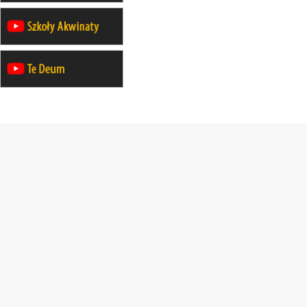
rekolekcje ignacjańskie dla kobiet
21–26.09
KARPACZ
wyjazd integracyjny
05–10.10
BAJERZE
ZMIANA
rekolekcje maryjne dla kobiet
19–24.10
KRAKÓW
rekolekcje maryjne dla mężczyzn
26–31.10
WARSZAWA
rekolekcje ignacjańskie dla kobiet
09–14.11
KRAKÓW
rekolekcje ignacjańskie dla kobiet
09–14.11
BAJERZE
rekolekcje ignacjańskie dla
mężczyzn
23–28.11
WARSZAWA
rekolekcje ignacjańskie dla kobiet
14–19.12
BAJERZE
rekolekcje ignacjańskie dla kobiet
14–19.12
WARSZAWA
rekolekcje ignacjańskie dla
mężczyzn