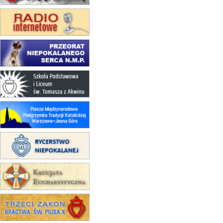
obóz wędrowny dla dziewcząt
16.08
KOŁOBRZEG
Msza św.
17–21.08
BAJERZE
rekolekcje franciszkańskie
20–22.08
GNIEZNO →
GIETRZWAŁD
Męska pielgrzymka rowerowa
22.08
OPOLE
Msza św.
22.08
OPOLE
II Pielgrzymka Tradycji Katolickiej
na Górę św. Anny
23–29.08
BESKIDY
obóz wędrowny dla chłopców
24–29.08
KRAKÓW
rekolekcje ignacjańskie dla kobiet
24–29.08
BAJERZE
rekolekcje ignacjańskie dla
mężczyzn
30.08
RAFAŁY