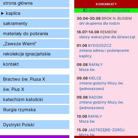
strona główna
KOMUNIKATY
wyświetlam wszystkie
kaplice
30.04–30.08
BROK N. BUGIEM
sakramenty
dni skupienia dla rodzin
16.07–14.08
REMBÓW
materiały do pobrania
obozy wakacyjne dla dziewcząt
„Zawsze Wierni”
01.08
BYDGOSZCZ
zmiana adresu i poświęcenie
rekolekcje ignacjańskie
kaplicy
kontakt
09.08
RAFAŁY
Msza św.
09.08
KIELCE
Bractwo św. Piusa X
zmiana godziny Mszy św.
(jednorazowo)
św. Pius X
09.08
RADOM
katechizm katolicki
zmiana godziny Mszy św.
(jednorazowo)
liturgia rzymska
10.08
RAFAŁY
Msza św.
Dystrykt Polski
15.08
JASTRZĘBIE-ZDRÓJ
Msza św.