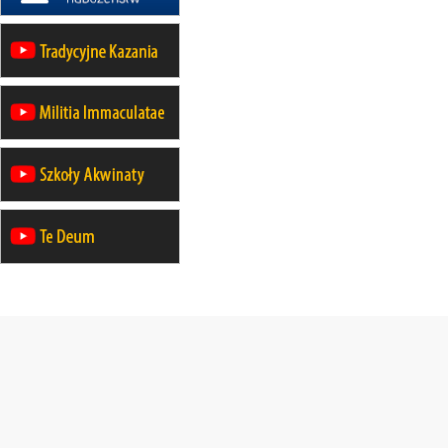
wyjazd z Warszawy na
pielgrzymkę do Gietrzwałdu
14–19.09
DARŁOWO
wyjazd integracyjny
21–26.09
KRAKÓW
rekolekcje ignacjańskie dla
mężczyzn
21–26.09
BAJERZE
rekolekcje ignacjańskie dla kobiet
21–26.09
KARPACZ
wyjazd integracyjny
05–10.10
BAJERZE
ZMIANA
rekolekcje maryjne dla kobiet
19–24.10
KRAKÓW
rekolekcje maryjne dla mężczyzn
26–31.10
WARSZAWA
rekolekcje ignacjańskie dla kobiet
09–14.11
KRAKÓW
rekolekcje ignacjańskie dla kobiet
09–14.11
BAJERZE
rekolekcje ignacjańskie dla