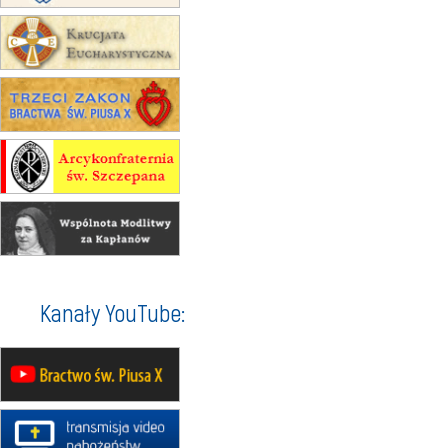
23–29.08
BESKIDY
obóz wędrowny dla chłopców
24–29.08
KRAKÓW
rekolekcje ignacjańskie dla kobiet
24–29.08
BAJERZE
rekolekcje ignacjańskie dla
mężczyzn
30.08
RAFAŁY
Msza św.
30.08
GNIEZNO
integracyjne spotkanie wiernych
07–11.09
KASZUBY
ZMIANA
Rekolekcje w drodze
12.09
OLSZTYN
Kanały YouTube:
XII Pielgrzymka Tradycji
Katolickiej do Gietrzwałdu
12.09
wyjazd z Poznania przez
Gniezno i Bydgoszcz na
pielgrzymkę do Gietrzwałdu
12.09