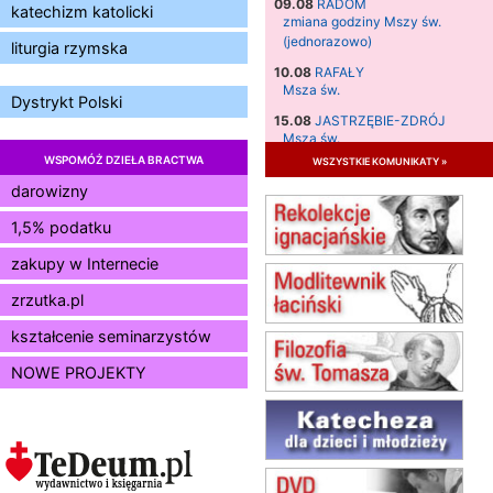
09.08
RADOM
katechizm katolicki
zmiana godziny Mszy św.
(jednorazowo)
liturgia rzymska
10.08
RAFAŁY
Msza św.
Dystrykt Polski
15.08
JASTRZĘBIE-ZDRÓJ
Msza św.
WSPOMÓŻ DZIEŁA BRACTWA
wszystkie komunikaty »
15.08
RADOM
Msza św.
darowizny
15.08
KIELCE
1,5% podatku
Msza św.
zakupy w Internecie
15.08
BUKOWIEC
zmiana godziny Mszy św.
zrzutka.pl
(jednorazowo)
15.08
SZCZECIN
kształcenie seminarzystów
zmiana godziny Mszy św.
NOWE PROJEKTY
(jednorazowo)
15.08
TCZEW
zmiana godziny Mszy św.
(jednorazowo)
15.08
NOWY SĄCZ
zmiana porządku nabożeństw