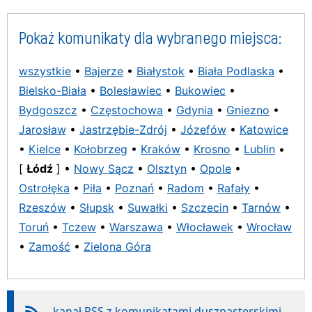
Pokaż komunikaty dla wybranego miejsca:
wszystkie
•
Bajerze
•
Białystok
•
Biała Podlaska
•
Bielsko-Biała
•
Bolesławiec
•
Bukowiec
•
Bydgoszcz
•
Częstochowa
•
Gdynia
•
Gniezno
•
Jarosław
•
Jastrzębie-Zdrój
•
Józefów
•
Katowice
•
Kielce
•
Kołobrzeg
•
Kraków
•
Krosno
•
Lublin
•
[
Łódź
] •
Nowy Sącz
•
Olsztyn
•
Opole
•
Ostrołęka
•
Piła
•
Poznań
•
Radom
•
Rafały
•
Rzeszów
•
Słupsk
•
Suwałki
•
Szczecin
•
Tarnów
•
Toruń
•
Tczew
•
Warszawa
•
Włocławek
•
Wrocław
•
Zamość
•
Zielona Góra
kanał RSS z komunikatami duszpasterskimi