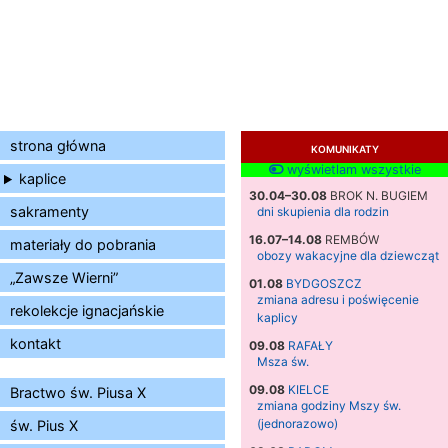
strona główna
KOMUNIKATY
wyświetlam wszystkie
kaplice
30.04–30.08
BROK N. BUGIEM
sakramenty
dni skupienia dla rodzin
16.07–14.08
REMBÓW
materiały do pobrania
obozy wakacyjne dla dziewcząt
„Zawsze Wierni”
01.08
BYDGOSZCZ
zmiana adresu i poświęcenie
rekolekcje ignacjańskie
kaplicy
kontakt
09.08
RAFAŁY
Msza św.
09.08
KIELCE
Bractwo św. Piusa X
zmiana godziny Mszy św.
(jednorazowo)
św. Pius X