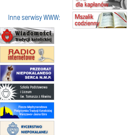
(jednorazowo)
15.08
KROSNO
Inne serwisy WWW:
Msza św.
15.08
CZĘSTOCHOWA
Msza św.
15.08
KOŁOBRZEG
Msza św.
16–22.08
BESKIDY
obóz wędrowny dla dziewcząt
16.08
KOŁOBRZEG
Msza św.
17–21.08
BAJERZE
rekolekcje franciszkańskie
20–22.08
GNIEZNO →
GIETRZWAŁD
Męska pielgrzymka rowerowa
22.08
OPOLE
Msza św.
22.08
OPOLE
II Pielgrzymka Tradycji Katolickiej
na Górę św. Anny