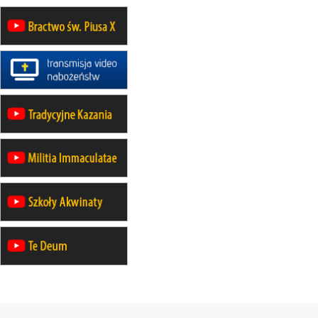
24–29.08
KRAKÓW
rekolekcje ignacjańskie dla kobiet
24–29.08
BAJERZE
rekolekcje ignacjańskie dla
mężczyzn
30.08
RAFAŁY
Msza św.
30.08
GNIEZNO
integracyjne spotkanie wiernych
30.08
SŁUPSK
zmiana porządku nabożeństw (na
stałe)
06.09
TCZEW
zmiana porządku nabożeństw (na
stałe)
06.09
OLSZTYN
zmiana porządku nabożeństw (na
stałe)
07–11.09
KASZUBY
ZMIANA
Rekolekcje w drodze
12.09
OLSZTYN