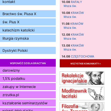
kontakt
10.08
RAFAŁY
Msza św.
10.08
KRAKÓW
Bractwo św. Piusa X
Msza św.
św. Pius X
11.08
KRAKÓW
Msza św.
katechizm katolicki
12.08
KRAKÓW
liturgia rzymska
Msza św.
13.08
KRAKÓW
Msza św.
Dystrykt Polski
14.08
CZĘSTOCHOWA
Msza św.
WSPOMÓŻ DZIEŁA BRACTWA
wszystkie komunikaty »
15.08
JASTRZĘBIE-ZDRÓJ
darowizny
Msza św.
1,5% podatku
15.08
RADOM
Msza św.
zakupy w Internecie
15.08
KIELCE
Msza św.
zrzutka.pl
15.08
BUKOWIEC
kształcenie seminarzystów
zmiana godziny Mszy św.
(jednorazowo)