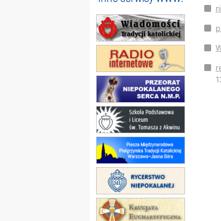
n
p
W
r
1