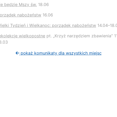
ie będzie Mszy św.
18.06
orządek nabożeństw
16.06
ielki Tydzień i Wielkanoc: porządek nabożeństw
14.04–18.
ekolekcje wielkopostne
pt. „Krzyż narzędziem zbawienia” 1
3.03
pokaż komunikaty dla wszystkich miejsc