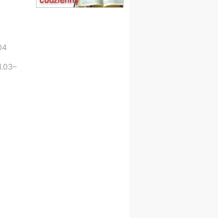
Msza św.
15.08
CZĘSTOCHOWA
Msza św.
15.08
KOŁOBRZEG
04
Msza św.
16–22.08
BESKIDY
1.03–
obóz wędrowny dla
dziewcząt
16.08
KOŁOBRZEG
Msza św.
17–21.08
BAJERZE
rekolekcje franciszkańskie
20–22.08
GNIEZNO →
GIETRZWAŁD
Męska pielgrzymka
rowerowa
22.08
OPOLE
Msza św.
22.08
OPOLE
II Pielgrzymka Tradycji
Katolickiej na Górę św. Anny