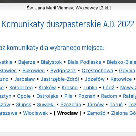
Św. Jana Marii Vianney, Wyznawcy [3 kl.]
Komunikaty duszpasterskie A.D. 2022
aż komunikaty dla wybranego miejsca:
stkie
•
Bajerze
•
Białystok
•
Biała Podlaska
•
Bielsko-Biał
sławiec
•
Bukowiec
•
Bydgoszcz
•
Częstochowa
•
Gdynia
ezno
•
Jarosław
•
Jastrzębie-Zdrój
•
Józefów
•
Katowice
•
ce
•
Kołobrzeg
•
Kraków
•
Krosno
•
Lublin
•
Łódź
•
Nowy 
sztyn
•
Opole
•
Ostrołęka
•
Piła
•
Poznań
•
Radom
•
Rafał
szów
•
Słupsk
•
Suwałki
•
Szczecin
•
Tarnów
•
Toruń
•
Tc
rszawa
•
Włocławek
• [
Wrocław
] •
Zamość
•
Zielona Gó