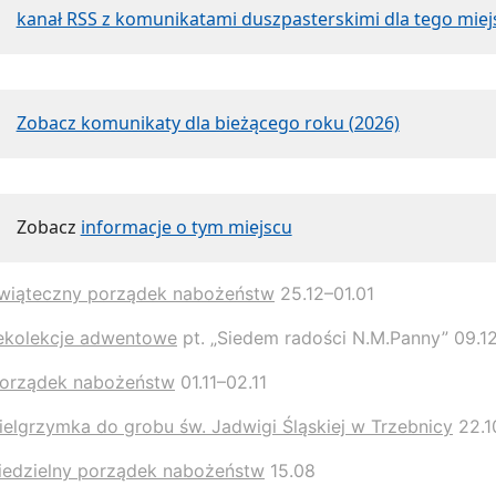
kanał RSS z komunikatami duszpasterskimi dla tego miej
Zobacz komunikaty dla bieżącego roku (2026)
Zobacz
informacje o tym miejscu
wiąteczny porządek nabożeństw
25.12–01.01
ekolekcje adwentowe
pt. „Siedem radości N.M.Panny” 09.12
orządek nabożeństw
01.11–02.11
ielgrzymka do grobu św. Jadwigi Śląskiej w Trzebnicy
22.1
iedzielny porządek nabożeństw
15.08