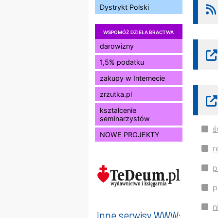
Dystrykt Polski
WSPOMÓŻ DZIEŁA BRACTWA
darowizny
1,5% podatku
zakupy w Internecie
zrzutka.pl
kształcenie
seminarzystów
ś
NOWE PROJEKTY
r
p
p
n
Inne serwisy WWW: