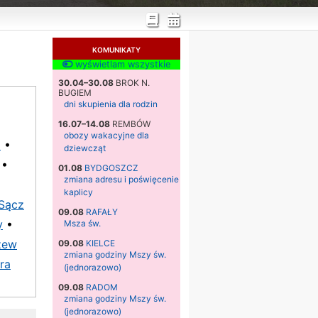
KOMUNIKATY
wyświetlam wszystkie
30.04–30.08
BROK N.
BUGIEM
dni skupienia dla rodzin
16.07–14.08
REMBÓW
obozy wakacyjne dla
a
•
dziewcząt
•
01.08
BYDGOSZCZ
zmiana adresu i poświęcenie
kaplicy
Sącz
09.08
RAFAŁY
y
•
Msza św.
zew
09.08
KIELCE
zmiana godziny Mszy św.
ra
(jednorazowo)
09.08
RADOM
zmiana godziny Mszy św.
(jednorazowo)