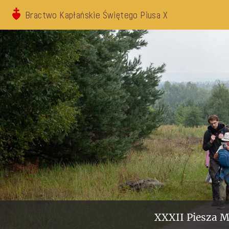
Bractwo Kapłańskie Świętego Piusa X
XXXII Piesza M