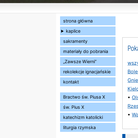
strona główna
kaplice
sakramenty
Pok
materiały do pobrania
„Zawsze Wierni”
wszy
Bole
rekolekcje ignacjańskie
Gni
kontakt
Kiel
Bractwo św. Piusa X
•
Ol
Rze
św. Pius X
•
Wa
katechizm katolicki
liturgia rzymska