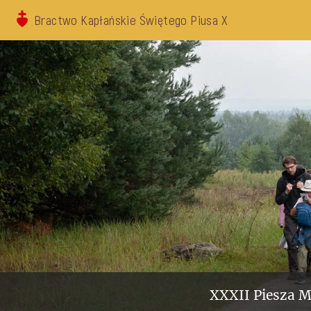
Bractwo Kapłańskie Świętego Piusa X
XXXII Piesza M