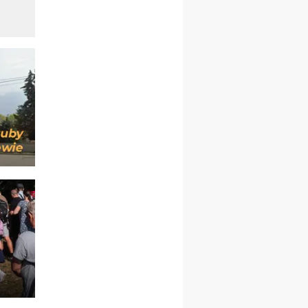
kobiet
14–19.12
BAJERZE
rekolekcje ignacjańskie dla
kobiet
14–19.12
WARSZAWA
rekolekcje ignacjańskie dla
mężczyzn
27.12.2026–01.01.2027
ZAWOJA
sylwestrowy wyjazd
integracyjny