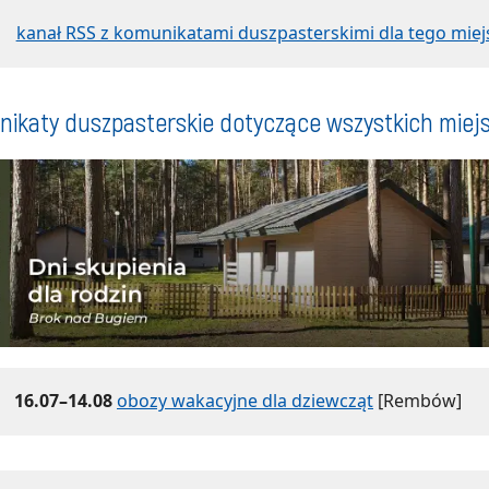
kanał RSS z komunikatami duszpasterskimi dla tego miej
ikaty duszpasterskie dotyczące wszystkich miej
16.07–14.08
obozy wakacyjne dla dziewcząt
[Rembów]