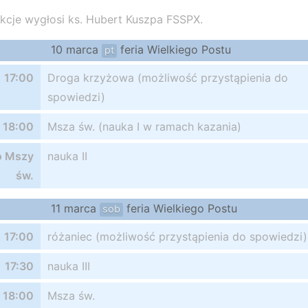
kcje wygłosi ks. Hubert Kuszpa FSSPX.
10 marca
feria Wielkiego Postu
pt
17:00
Droga krzyżowa (możliwość przystąpienia do
spowiedzi)
18:00
Msza św. (nauka I w ramach kazania)
o Mszy
nauka II
św.
11 marca
feria Wielkiego Postu
sob
17:00
różaniec (możliwość przystąpienia do spowiedzi)
17:30
nauka III
18:00
Msza św.