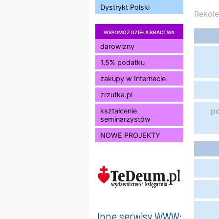
Dystrykt Polski
Rekole
WSPOMÓŻ DZIEŁA BRACTWA
darowizny
1,5% podatku
zakupy w Internecie
zrzutka.pl
p
kształcenie
seminarzystów
NOWE PROJEKTY
Inne serwisy WWW: