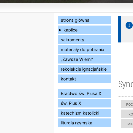
strona główna
kaplice
sakramenty
materiały do pobrania
„Zawsze Wierni”
rekolekcje ignacjańskie
kontakt
Syn
Bractwo św. Piusa X
św. Pius X
poc
katechizm katolicki
ko
liturgia rzymska
mi