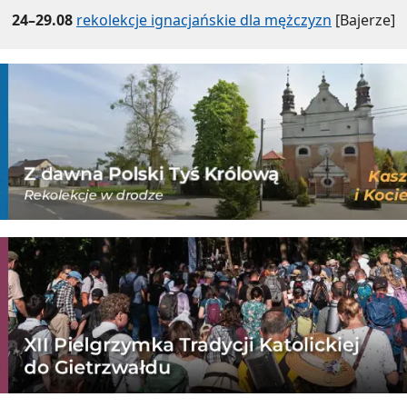
24–29.08
rekolekcje ignacjańskie dla mężczyzn
[Bajerze]