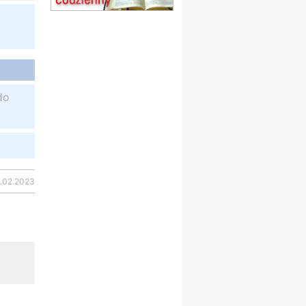
obóz wędrowny dla
dziewcząt
16.08
KOŁOBRZEG
Msza św.
17–21.08
BAJERZE
rekolekcje franciszkańskie
20–22.08
GNIEZNO →
do
GIETRZWAŁD
Męska pielgrzymka
rowerowa
22.08
OPOLE
Msza św.
23–29.08
BESKIDY
8.02.2023
obóz wędrowny dla
chłopców
24–29.08
KRAKÓW
rekolekcje ignacjańskie dla
kobiet
24–29.08
BAJERZE
rekolekcje ignacjańskie dla
mężczyzn
30.08
RAFAŁY