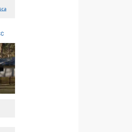
Msza św.
sca
30.08
GNIEZNO
integracyjne spotkanie
wiernych
07–11.09
KASZUBY
ZMIANA
sc
Rekolekcje w drodze
12.09
OLSZTYN
XII Pielgrzymka Tradycji
Katolickiej do Gietrzwałdu
12.09
wyjazd z Poznania przez
Gniezno i Bydgoszcz na
pielgrzymkę do Gietrzwałdu
12.09
wyjazd z Warszawy na
pielgrzymkę do Gietrzwałdu
14–19.09
DARŁOWO
wyjazd integracyjny
21–26.09
KRAKÓW
rekolekcje ignacjańskie dla
mężczyzn