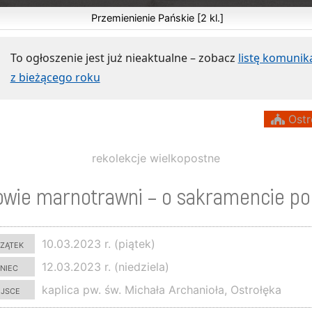
Przemienienie Pańskie [2 kl.]
To ogłoszenie jest już nieaktualne – zobacz
listę komuni
z bieżącego roku
Ostr
rekolekcje wielkopostne
owie marnotrawni – o sakramencie po
zątek
10.03.2023 r. (piątek)
niec
12.03.2023 r. (niedziela)
ejsce
kaplica pw. św. Michała Archanioła, Ostrołęka