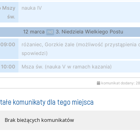
o Mszy
nauka IV
św.
12 marca
3. Niedziela Wielkiego Postu
nd
09:00
różaniec, Gorzkie żale (możliwość przystąpienia 
spowiedzi)
10:00
Msza św. (nauka V w ramach kazania)
komunikat dodany: 2
tałe komunikaty dla tego miejsca
Brak bieżących komunikatów