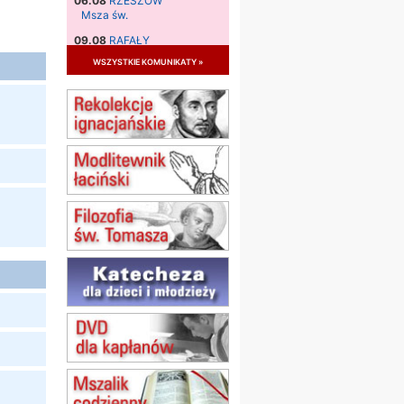
06.08
RZESZÓW
Msza św.
09.08
RAFAŁY
Msza św.
wszystkie komunikaty »
09.08
KIELCE
zmiana godziny Mszy św.
(jednorazowo)
09.08
RADOM
zmiana godziny Mszy św.
(jednorazowo)
10.08
RAFAŁY
Msza św.
15.08
JASTRZĘBIE-ZDRÓJ
Msza św.
15.08
RADOM
Msza św.
15.08
KIELCE
Msza św.
15.08
KOŁOBRZEG
Msza św.
16–22.08
BESKIDY