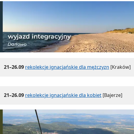
21–26.09
rekolekcje ignacjańskie dla mężczyzn
[Kraków]
21–26.09
rekolekcje ignacjańskie dla kobiet
[Bajerze]