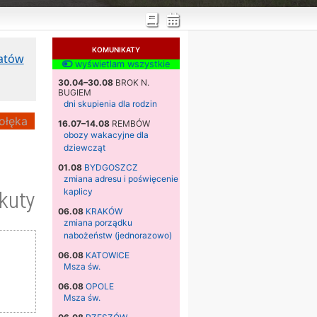
KOMUNIKATY
katów
wyświetlam wszystkie
30.04–30.08
BROK N.
BUGIEM
dni skupienia dla rodzin
ołęka
16.07–14.08
REMBÓW
obozy wakacyjne dla
dziewcząt
01.08
BYDGOSZCZ
zmiana adresu i poświęcenie
kuty
kaplicy
06.08
KRAKÓW
zmiana porządku
nabożeństw (jednorazowo)
06.08
KATOWICE
Msza św.
06.08
OPOLE
Msza św.