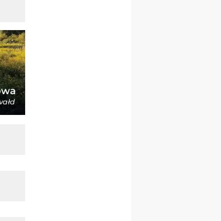
21–26.09
BAJERZE
rekolekcje ignacjańskie dla
kobiet
21–26.09
KARPACZ
wyjazd integracyjny
05–10.10
BAJERZE
ZMIANA
rekolekcje maryjne dla
kobiet
19–24.10
KRAKÓW
rekolekcje maryjne dla
mężczyzn
26–31.10
WARSZAWA
rekolekcje ignacjańskie dla
kobiet
09–14.11
KRAKÓW
rekolekcje ignacjańskie dla
kobiet
09–14.11
BAJERZE
rekolekcje ignacjańskie dla
mężczyzn
23–28.11
WARSZAWA
rekolekcje ignacjańskie dla