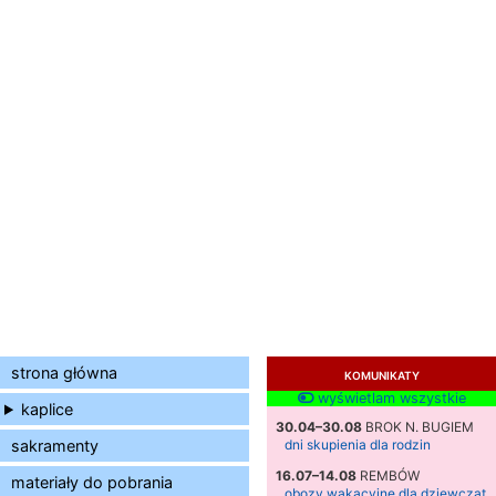
strona główna
KOMUNIKATY
wyświetlam wszystkie
kaplice
30.04–30.08
BROK N. BUGIEM
sakramenty
dni skupienia dla rodzin
16.07–14.08
REMBÓW
materiały do pobrania
obozy wakacyjne dla dziewcząt