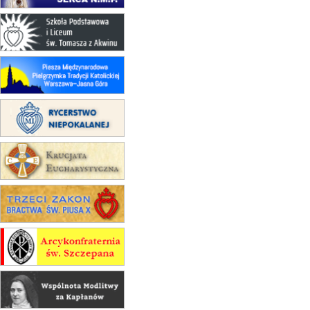
17–21.08
BAJERZE
rekolekcje franciszkańskie
20–22.08
GNIEZNO →
GIETRZWAŁD
Męska pielgrzymka rowerowa
22.08
OPOLE
Msza św.
22.08
OPOLE
II Pielgrzymka Tradycji Katolickiej
na Górę św. Anny
23–29.08
BESKIDY
obóz wędrowny dla chłopców
24–29.08
KRAKÓW
rekolekcje ignacjańskie dla kobiet
24–29.08
BAJERZE
rekolekcje ignacjańskie dla
mężczyzn
30.08
RAFAŁY
Msza św.
30.08
GNIEZNO
integracyjne spotkanie wiernych