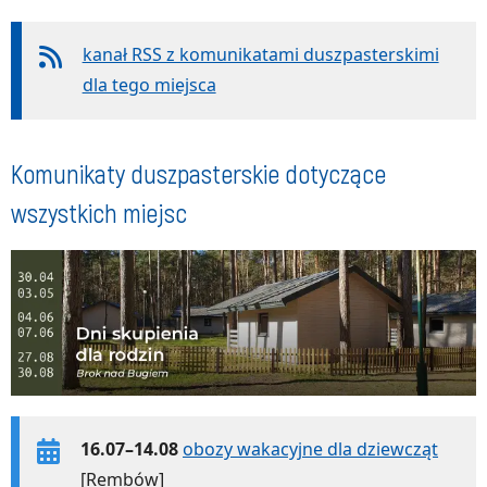
kanał RSS z komunikatami duszpasterskimi
dla tego miejsca
Komunikaty duszpasterskie dotyczące
wszystkich miejsc
16.07–14.08
obozy wakacyjne dla dziewcząt
[Rembów]