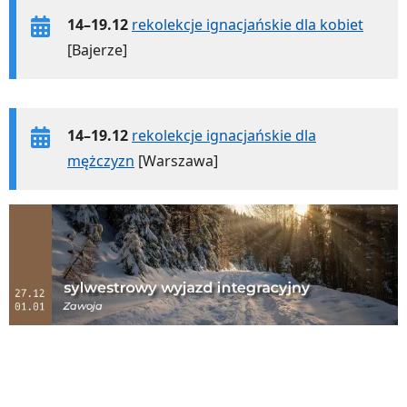
14–19.12
rekolekcje ignacjańskie dla kobiet
[Bajerze]
14–19.12
rekolekcje ignacjańskie dla
mężczyzn
[Warszawa]