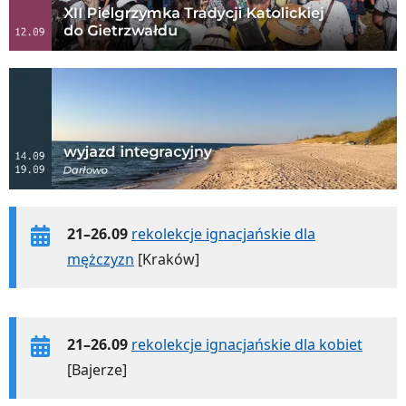
21–26.09
rekolekcje ignacjańskie dla
mężczyzn
[Kraków]
21–26.09
rekolekcje ignacjańskie dla kobiet
[Bajerze]