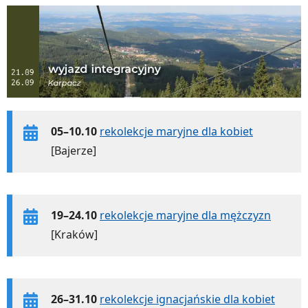
05–10.10
rekolekcje maryjne dla kobiet
[Bajerze]
19–24.10
rekolekcje maryjne dla mężczyzn
[Kraków]
26–31.10
rekolekcje ignacjańskie dla kobiet