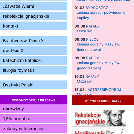
„Zawsze Wierni”
01.08
BYDGOSZCZ
zmiana adresu i poświęcenie
rekolekcje ignacjańskie
kaplicy
kontakt
09.08
RAFAŁY
Msza św.
09.08
KIELCE
Bractwo św. Piusa X
zmiana godziny Mszy św.
(jednorazowo)
św. Pius X
09.08
RADOM
katechizm katolicki
zmiana godziny Mszy św.
(jednorazowo)
liturgia rzymska
10.08
RAFAŁY
Msza św.
Dystrykt Polski
15.08
JASTRZĘBIE-ZDRÓJ
Msza św.
WSPOMÓŻ DZIEŁA BRACTWA
wszystkie komunikaty »
15.08
RADOM
Msza św.
darowizny
15.08
KIELCE
1,5% podatku
Msza św.
zakupy w Internecie
15.08
BUKOWIEC
zmiana godziny Mszy św.