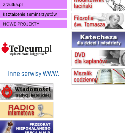
zrzutka.pl
(jednorazowo)
15.08
SZCZECIN
kształcenie seminarzystów
zmiana godziny Mszy św.
NOWE PROJEKTY
(jednorazowo)
15.08
TCZEW
zmiana godziny Mszy św.
(jednorazowo)
15.08
NOWY SĄCZ
zmiana porządku nabożeństw
(jednorazowo)
15.08
KROSNO
Inne serwisy WWW:
Msza św.
15.08
CZĘSTOCHOWA
Msza św.
15.08
KOŁOBRZEG
Msza św.
16–22.08
BESKIDY
obóz wędrowny dla dziewcząt
16.08
KOŁOBRZEG
Msza św.