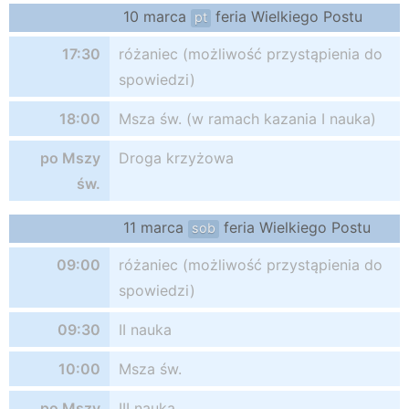
10 marca
feria Wielkiego Postu
pt
17:30
różaniec (możliwość przystąpienia do
spowiedzi)
18:00
Msza św. (w ramach kazania I nauka)
po Mszy
Droga krzyżowa
św.
11 marca
feria Wielkiego Postu
sob
09:00
różaniec (możliwość przystąpienia do
spowiedzi)
09:30
II nauka
10:00
Msza św.
po Mszy
III nauka