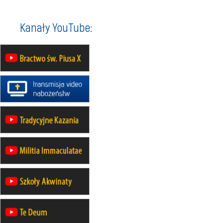
07–11.09
KASZUBY
ZMIANA
Rekolekcje w drodze
12.09
OLSZTYN
Kanały YouTube:
XII Pielgrzymka Tradycji
Katolickiej do Gietrzwałdu
12.09
wyjazd z Poznania przez
Gniezno i Bydgoszcz na
pielgrzymkę do Gietrzwałdu
12.09
wyjazd z Warszawy na
pielgrzymkę do Gietrzwałdu
14–19.09
DARŁOWO
wyjazd integracyjny
21–26.09
KRAKÓW
rekolekcje ignacjańskie dla
mężczyzn
21–26.09
BAJERZE
rekolekcje ignacjańskie dla kobiet
21–26.09
KARPACZ
wyjazd integracyjny
05–10.10
BAJERZE
ZMIANA