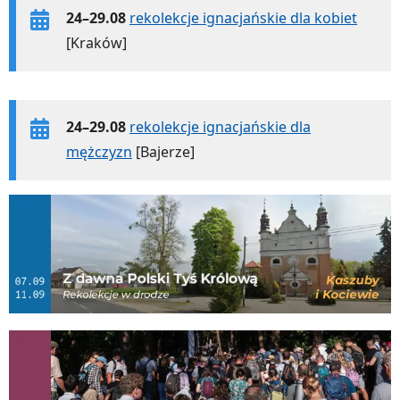
24–29.08
rekolekcje ignacjańskie dla kobiet
[Kraków]
24–29.08
rekolekcje ignacjańskie dla
mężczyzn
[Bajerze]