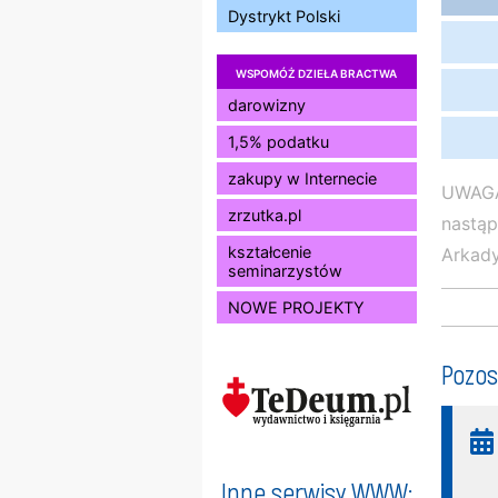
Dystrykt Polski
WSPOMÓŻ DZIEŁA BRACTWA
darowizny
1,5% podatku
zakupy w Internecie
UWAGA,
zrzutka.pl
nastą
kształcenie
Arkady
seminarzystów
NOWE PROJEKTY
Pozos
Inne serwisy WWW: