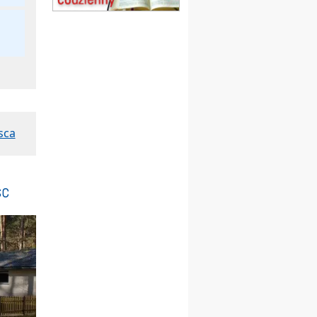
Msza św.
15.08
CZĘSTOCHOWA
Msza św.
15.08
KOŁOBRZEG
Msza św.
16–22.08
BESKIDY
obóz wędrowny dla
dziewcząt
sca
16.08
KOŁOBRZEG
Msza św.
17–21.08
BAJERZE
rekolekcje franciszkańskie
sc
20–22.08
GNIEZNO →
GIETRZWAŁD
Męska pielgrzymka
rowerowa
22.08
OPOLE
Msza św.
22.08
OPOLE
II Pielgrzymka Tradycji
Katolickiej na Górę św. Anny