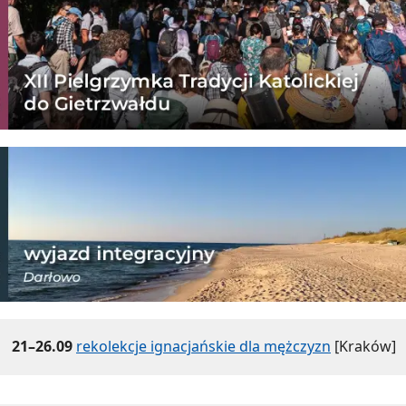
21–26.09
rekolekcje ignacjańskie dla mężczyzn
[Kraków]