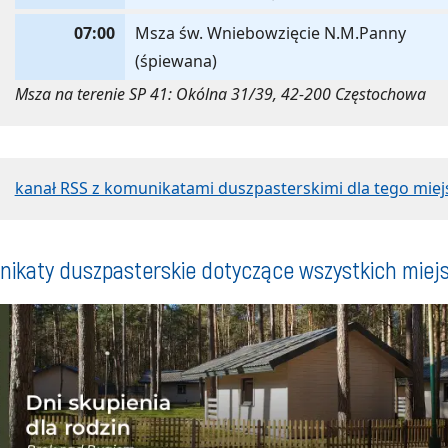
07:00
Msza św. Wniebowzięcie N.M.Panny
(śpiewana)
Msza na terenie SP 41: Okólna 31/39, 42-200 Częstochowa
kanał RSS z komunikatami duszpasterskimi dla tego miej
ikaty duszpasterskie dotyczące wszystkich miej