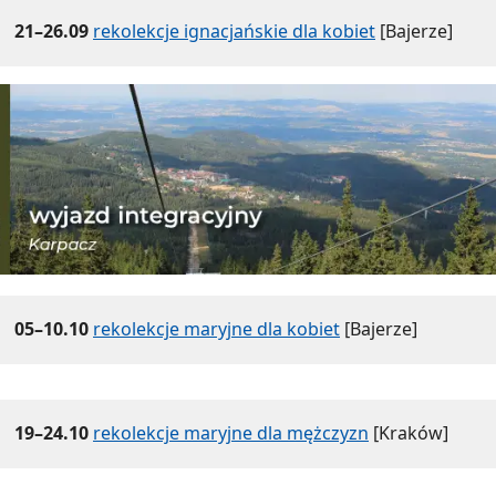
21–26.09
rekolekcje ignacjańskie dla kobiet
[Bajerze]
05–10.10
rekolekcje maryjne dla kobiet
[Bajerze]
19–24.10
rekolekcje maryjne dla mężczyzn
[Kraków]