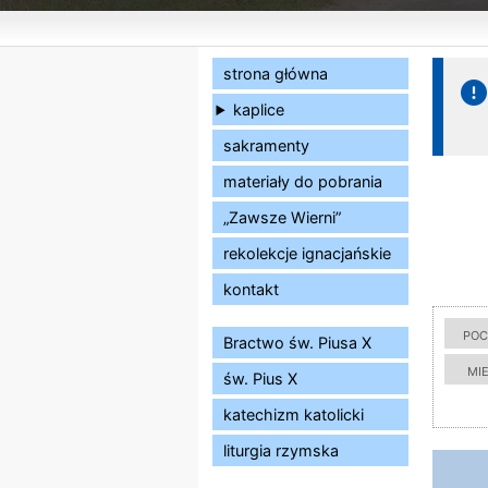
strona główna
kaplice
sakramenty
materiały do pobrania
„Zawsze Wierni”
rekolekcje ignacjańskie
kontakt
poc
Bractwo św. Piusa X
mi
św. Pius X
katechizm katolicki
liturgia rzymska