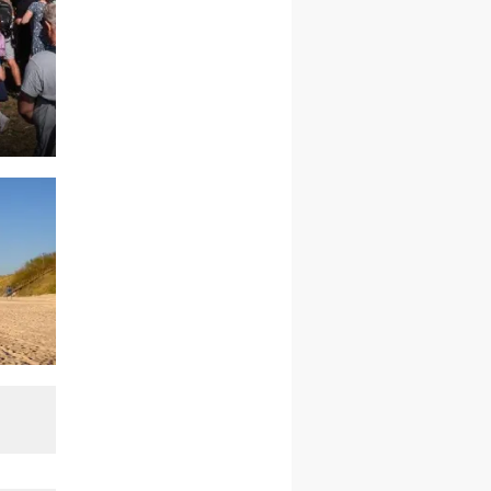
rekolekcje ignacjańskie dla
kobiet
09–14.11
KRAKÓW
rekolekcje ignacjańskie dla
kobiet
09–14.11
BAJERZE
rekolekcje ignacjańskie dla
mężczyzn
23–28.11
WARSZAWA
rekolekcje ignacjańskie dla
kobiet
14–19.12
BAJERZE
rekolekcje ignacjańskie dla
kobiet
14–19.12
WARSZAWA
rekolekcje ignacjańskie dla
mężczyzn
27.12.2026–01.01.2027
ZAWOJA
sylwestrowy wyjazd
integracyjny