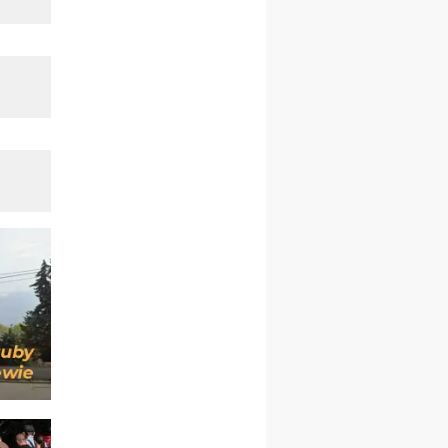
pielgrzymkę do Gietrzwałdu
12.09
wyjazd z Warszawy na
pielgrzymkę do Gietrzwałdu
14–19.09
DARŁOWO
wyjazd integracyjny
21–26.09
KRAKÓW
rekolekcje ignacjańskie dla
mężczyzn
21–26.09
BAJERZE
rekolekcje ignacjańskie dla
kobiet
21–26.09
KARPACZ
wyjazd integracyjny
05–10.10
BAJERZE
ZMIANA
rekolekcje maryjne dla
kobiet
19–24.10
KRAKÓW
rekolekcje maryjne dla
mężczyzn
26–31.10
WARSZAWA