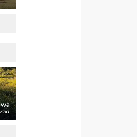
23–29.08
BESKIDY
obóz wędrowny dla
chłopców
24–29.08
KRAKÓW
rekolekcje ignacjańskie dla
kobiet
24–29.08
BAJERZE
rekolekcje ignacjańskie dla
mężczyzn
30.08
RAFAŁY
Msza św.
30.08
GNIEZNO
integracyjne spotkanie
wiernych
07–11.09
KASZUBY
ZMIANA
Rekolekcje w drodze
12.09
OLSZTYN
XII Pielgrzymka Tradycji
Katolickiej do Gietrzwałdu
12.09
wyjazd z Poznania przez
Gniezno i Bydgoszcz na