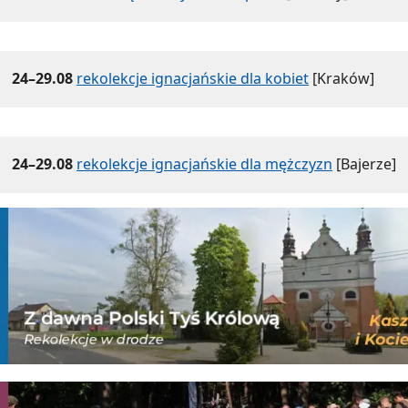
24–29.08
rekolekcje ignacjańskie dla kobiet
[Kraków]
24–29.08
rekolekcje ignacjańskie dla mężczyzn
[Bajerze]