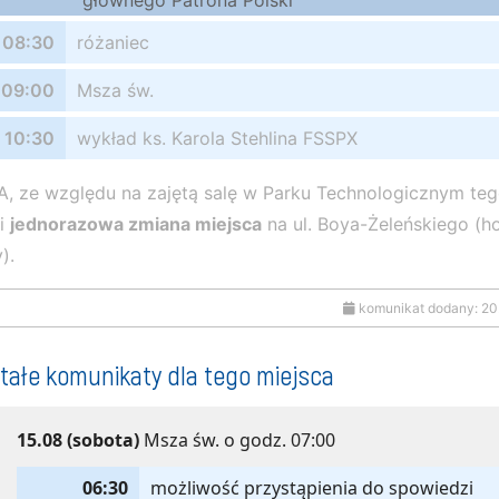
głównego Patrona Polski
08:30
różaniec
09:00
Msza św.
10:30
wykład ks. Karola Stehlina FSSPX
 ze względu na zajętą salę w Parku Technologicznym teg
pi
jednorazowa zmiana miejsca
na ul. Boya-Żeleńskiego (ho
).
komunikat dodany: 20
tałe komunikaty dla tego miejsca
15.08 (sobota)
Msza św. o godz. 07:00
06:30
możliwość przystąpienia do spowiedzi