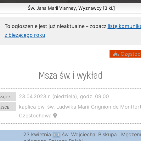
Św. Jana Marii Vianney, Wyznawcy [3 kl.]
To ogłoszenie jest już nieaktualne – zobacz
listę komuni
z bieżącego roku
Częstoc
Msza św. i wykład
zątek
23.04.2023 r. (niedziela), godz. 09.00
ejsce
kaplica pw. św. Ludwika Marii Grignion de Montfort
Częstochowa
23 kwietnia
św. Wojciecha, Biskupa i Męczenn
nd