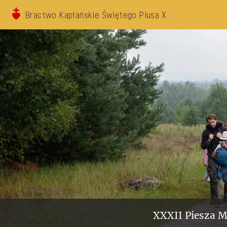
Bractwo Kapłańskie Świętego Piusa X
XXXII Piesza M