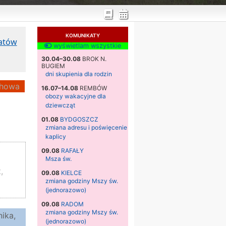
KOMUNIKATY
katów
wyświetlam wszystkie
30.04–30.08
BROK N.
BUGIEM
dni skupienia dla rodzin
howa
16.07–14.08
REMBÓW
obozy wakacyjne dla
dziewcząt
01.08
BYDGOSZCZ
zmiana adresu i poświęcenie
kaplicy
09.08
RAFAŁY
Msza św.
,
09.08
KIELCE
zmiana godziny Mszy św.
(jednorazowo)
09.08
RADOM
zmiana godziny Mszy św.
ika,
(jednorazowo)