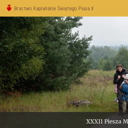
Bractwo Kapłańskie Świętego Piusa X
XXXII Piesza M