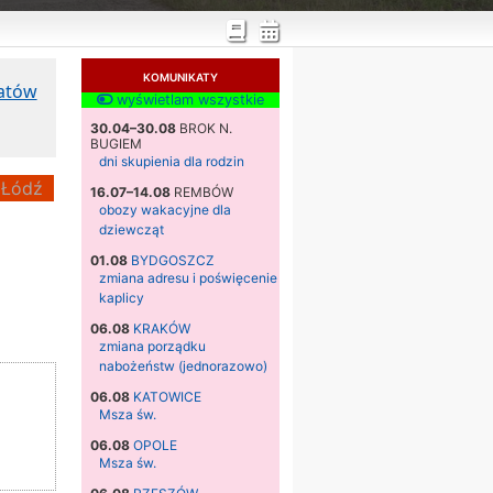
KOMUNIKATY
katów
wyświetlam wszystkie
30.04–30.08
BROK N.
BUGIEM
dni skupienia dla rodzin
Łódź
16.07–14.08
REMBÓW
obozy wakacyjne dla
dziewcząt
01.08
BYDGOSZCZ
zmiana adresu i poświęcenie
kaplicy
06.08
KRAKÓW
zmiana porządku
nabożeństw (jednorazowo)
06.08
KATOWICE
Msza św.
06.08
OPOLE
Msza św.