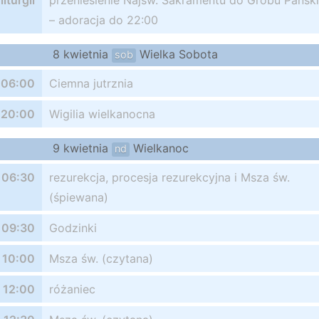
liturgii
przeniesienie Najśw. Sakramentu do Grobu Pańsk
– adoracja do 22:00
8 kwietnia
Wielka Sobota
sob
06:00
Ciemna jutrznia
20:00
Wigilia wielkanocna
9 kwietnia
Wielkanoc
nd
06:30
rezurekcja, procesja rezurekcyjna i Msza św.
(śpiewana)
09:30
Godzinki
10:00
Msza św. (czytana)
12:00
różaniec