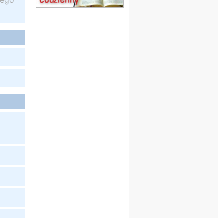
iego
obóz wędrowny dla
dziewcząt
16.08
KOŁOBRZEG
Msza św.
17–21.08
BAJERZE
rekolekcje franciszkańskie
20–22.08
GNIEZNO →
GIETRZWAŁD
Męska pielgrzymka
rowerowa
22.08
OPOLE
Msza św.
23–29.08
BESKIDY
obóz wędrowny dla
chłopców
24–29.08
KRAKÓW
rekolekcje ignacjańskie dla
kobiet
24–29.08
BAJERZE
rekolekcje ignacjańskie dla
mężczyzn
30.08
RAFAŁY