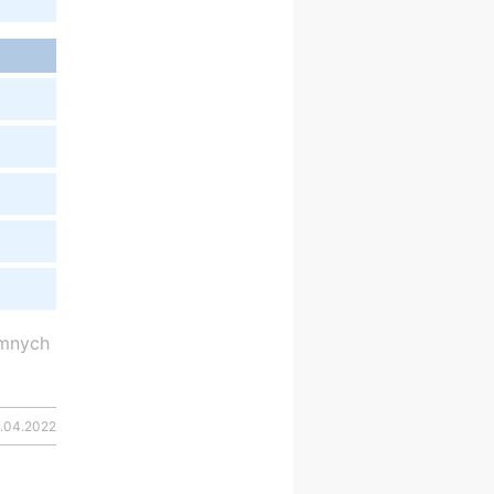
Msza św.
30.08
GNIEZNO
integracyjne spotkanie
wiernych
07–11.09
KASZUBY
ZMIANA
Rekolekcje w drodze
12.09
OLSZTYN
XII Pielgrzymka Tradycji
Katolickiej do Gietrzwałdu
12.09
wyjazd z Poznania przez
Gniezno i Bydgoszcz na
pielgrzymkę do Gietrzwałdu
12.09
wyjazd z Warszawy na
emnych
pielgrzymkę do Gietrzwałdu
14–19.09
DARŁOWO
wyjazd integracyjny
.04.2022
21–26.09
KRAKÓW
rekolekcje ignacjańskie dla
mężczyzn