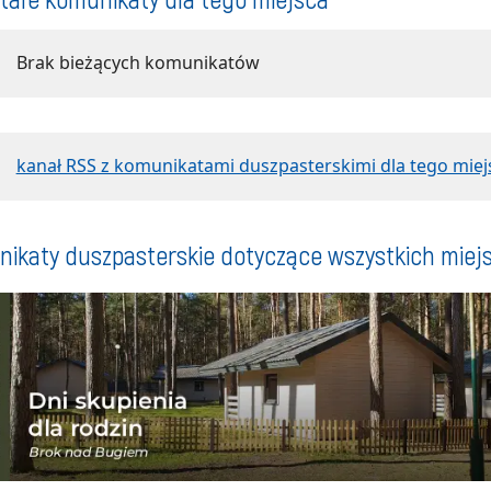
Brak bieżących komunikatów
kanał RSS z komunikatami duszpasterskimi dla tego miej
ikaty duszpasterskie dotyczące wszystkich miej