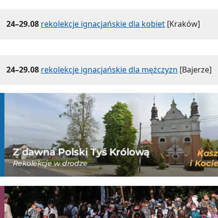
24–29.08
rekolekcje ignacjańskie dla kobiet
[Kraków]
24–29.08
rekolekcje ignacjańskie dla mężczyzn
[Bajerze]