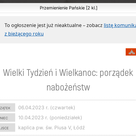
Przemienienie Pańskie [2 kl.]
To ogłoszenie jest już nieaktualne – zobacz
listę komuni
z bieżącego roku
Wielki Tydzień i Wielkanoc: porządek
nabożeństw
zątek
06.04.2023 r. (czwartek)
niec
10.04.2023 r. (poniedziałek)
ejsce
kaplica pw. św. Piusa V, Łódź