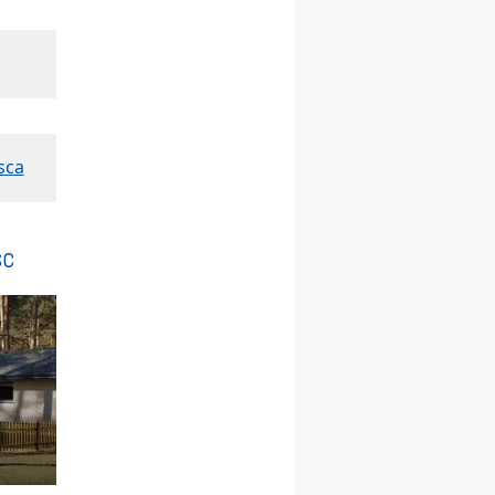
21–26.09
BAJERZE
rekolekcje ignacjańskie dla
kobiet
21–26.09
KARPACZ
wyjazd integracyjny
05–10.10
BAJERZE
ZMIANA
rekolekcje maryjne dla
kobiet
sca
19–24.10
KRAKÓW
rekolekcje maryjne dla
mężczyzn
sc
26–31.10
WARSZAWA
rekolekcje ignacjańskie dla
kobiet
09–14.11
KRAKÓW
rekolekcje ignacjańskie dla
kobiet
09–14.11
BAJERZE
rekolekcje ignacjańskie dla
mężczyzn
23–28.11
WARSZAWA
rekolekcje ignacjańskie dla