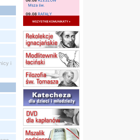
06.08
RZESZÓW
Msza św.
09.08
RAFAŁY
Msza św.
wszystkie komunikaty »
09.08
KIELCE
zmiana godziny Mszy św.
(jednorazowo)
09.08
RADOM
zmiana godziny Mszy św.
(jednorazowo)
icy i
10.08
RAFAŁY
Msza św.
15.08
JASTRZĘBIE-ZDRÓJ
Msza św.
15.08
RADOM
Msza św.
15.08
KIELCE
Msza św.
15.08
KOŁOBRZEG
Msza św.
16–22.08
BESKIDY