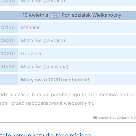
12:30
Msza św. (czytana)
10 kwietnia
Poniedziałek Wielkanocny
pon
07:30
różaniec
08:00
Msza św. (czytana)
10:00
Godzinki
10:30
Msza św. (śpiewana)
Mszy św. o 12:30 nie będzie!
edź
w czasie Triduum paschalnego będzie możliwa po Ci
iach i przed nabożeństwami wieczornymi.
komunikat dodany: 03
tałe komunikaty dla tego miejsca