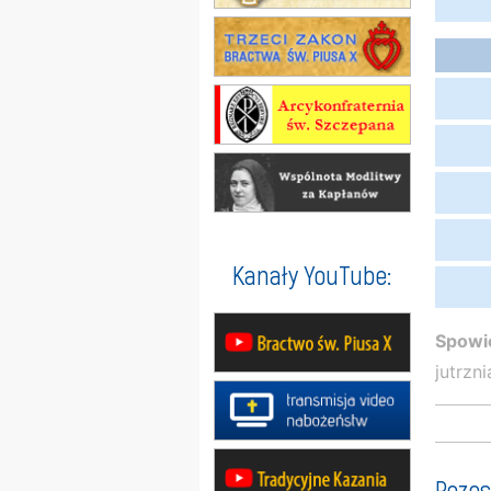
Kanały YouTube:
Spowi
jutrzn
Pozos