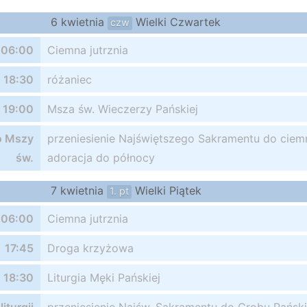
6 kwietnia
Wielki Czwartek
czw
06:00
Ciemna jutrznia
18:30
różaniec
19:00
Msza św. Wieczerzy Pańskiej
o Mszy
przeniesienie Najświętszego Sakramentu do ciemn
św.
adoracja do północy
7 kwietnia
Wielki Piątek
1. pt
06:00
Ciemna jutrznia
17:45
Droga krzyżowa
18:30
Liturgia Męki Pańskiej