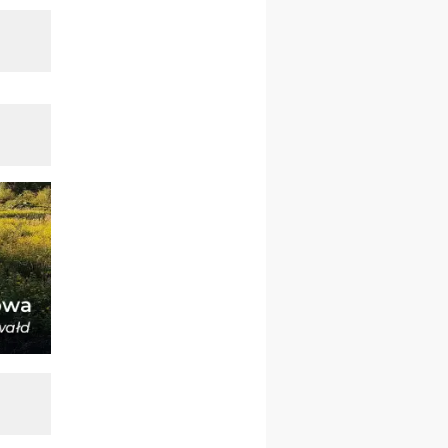
kobiet
14–19.12
BAJERZE
rekolekcje ignacjańskie dla
kobiet
14–19.12
WARSZAWA
rekolekcje ignacjańskie dla
mężczyzn
27.12.2026–01.01.2027
ZAWOJA
sylwestrowy wyjazd
integracyjny