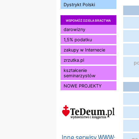
Dystrykt Polski
WSPOMÓŻ DZIEŁA BRACTWA
darowizny
1,5% podatku
zakupy w Internecie
zrzutka.pl
p
kształcenie
seminarzystów
NOWE PROJEKTY
Inne serwisy WWW: