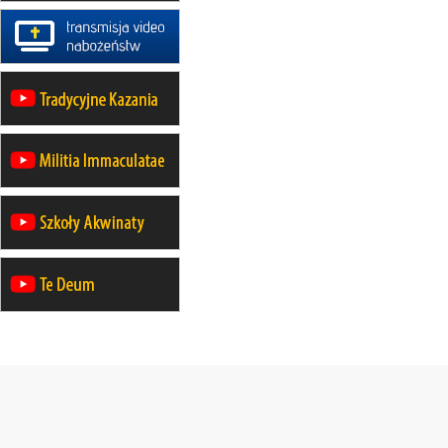
22.08
OPOLE
II Pielgrzymka Tradycji Katolickiej
na Górę św. Anny
23–29.08
BESKIDY
obóz wędrowny dla chłopców
24–29.08
KRAKÓW
rekolekcje ignacjańskie dla kobiet
24–29.08
BAJERZE
rekolekcje ignacjańskie dla
mężczyzn
30.08
RAFAŁY
Msza św.
30.08
GNIEZNO
integracyjne spotkanie wiernych
30.08
SŁUPSK
zmiana porządku nabożeństw (na
stałe)
06.09
TCZEW
zmiana porządku nabożeństw (na
stałe)
06.09
OLSZTYN