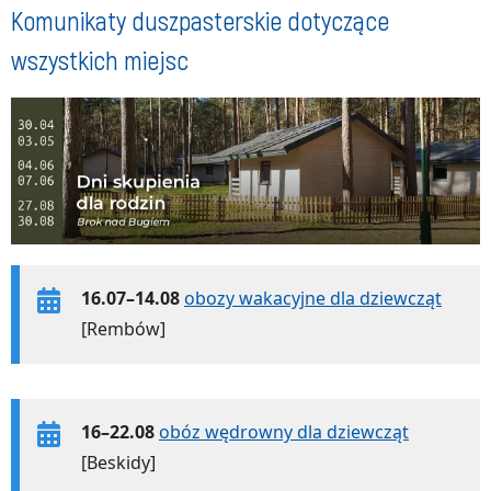
Komunikaty duszpasterskie dotyczące
wszystkich miejsc
16.07–14.08
obozy wakacyjne dla dziewcząt
[Rembów]
16–22.08
obóz wędrowny dla dziewcząt
[Beskidy]