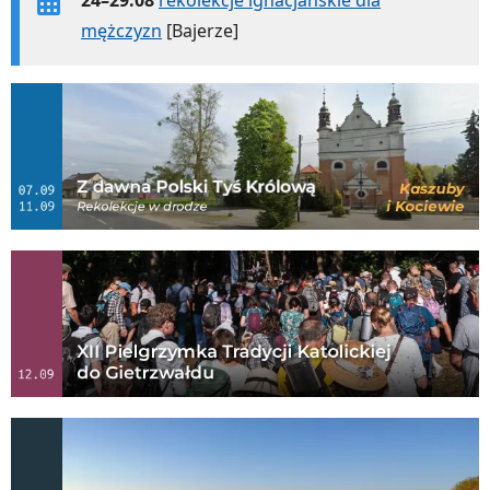
24–29.08
rekolekcje ignacjańskie dla
mężczyzn
[Bajerze]