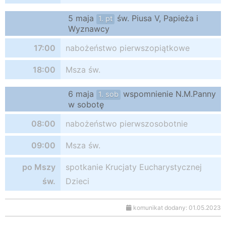
5 maja
św. Piusa V, Papieża i
1. pt
Wyznawcy
17:00
nabożeństwo pierwszopiątkowe
18:00
Msza św.
6 maja
wspomnienie N.M.Panny
1. sob
w sobotę
08:00
nabożeństwo pierwszosobotnie
09:00
Msza św.
po Mszy
spotkanie Krucjaty Eucharystycznej
św.
Dzieci
komunikat dodany: 01.05.2023