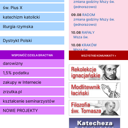
zmiana godziny Mszy św.
(jednorazowo)
św. Pius X
09.08
RADOM
katechizm katolicki
zmiana godziny Mszy św.
(jednorazowo)
liturgia rzymska
10.08
RAFAŁY
Msza św.
Dystrykt Polski
10.08
KRAKÓW
Msza św.
WSPOMÓŻ DZIEŁA BRACTWA
wszystkie komunikaty »
11.08
KRAKÓW
Msza św.
darowizny
12.08
KRAKÓW
1,5% podatku
Msza św.
zakupy w Internecie
13.08
KRAKÓW
Msza św.
zrzutka.pl
14.08
CZĘSTOCHOWA
Msza św.
kształcenie seminarzystów
15.08
JASTRZĘBIE-ZDRÓJ
NOWE PROJEKTY
Msza św.
15.08
RADOM
Msza św.