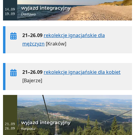
21–26.09
rekolekcje ignacjańskie dla
mężczyzn
[Kraków]
21–26.09
rekolekcje ignacjańskie dla kobiet
[Bajerze]