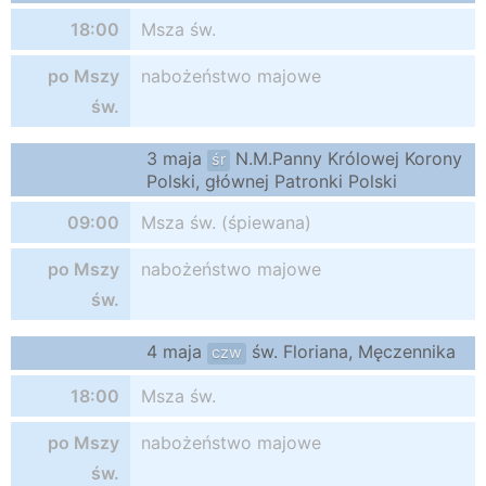
18:00
Msza św.
po Mszy
nabożeństwo majowe
św.
3 maja
N.M.Panny Królowej Korony
śr
Polski, głównej Patronki Polski
09:00
Msza św. (śpiewana)
po Mszy
nabożeństwo majowe
św.
4 maja
św. Floriana, Męczennika
czw
18:00
Msza św.
po Mszy
nabożeństwo majowe
św.