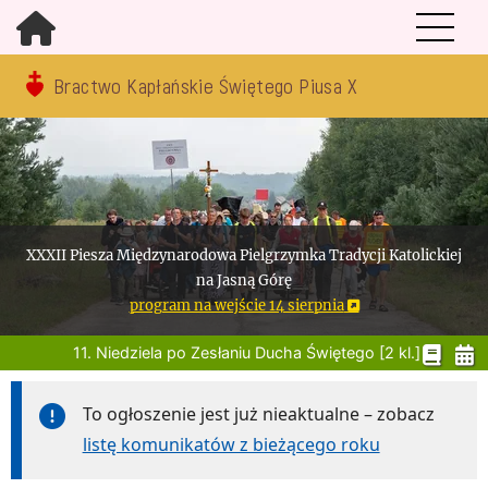
Bractwo Kapłańskie Świętego Piusa X
XXXII Piesza Międzynarodowa Pielgrzymka Tradycji Katolickiej
na Jasną Górę
program na wejście 14 sierpnia
11. Niedziela po Zesłaniu Ducha Świętego [2 kl.]
To ogłoszenie jest już nieaktualne – zobacz
listę komunikatów z bieżącego roku