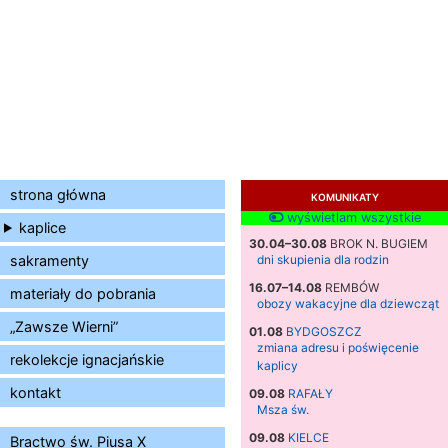
strona główna
KOMUNIKATY
wyświetlam wszystkie
kaplice
30.04–30.08
BROK N. BUGIEM
sakramenty
dni skupienia dla rodzin
16.07–14.08
REMBÓW
materiały do pobrania
obozy wakacyjne dla dziewcząt
„Zawsze Wierni”
01.08
BYDGOSZCZ
zmiana adresu i poświęcenie
rekolekcje ignacjańskie
kaplicy
kontakt
09.08
RAFAŁY
Msza św.
09.08
KIELCE
Bractwo św. Piusa X