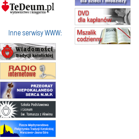
15.08
KIELCE
Msza św.
15.08
BUKOWIEC
zmiana godziny Mszy św.
(jednorazowo)
Inne serwisy WWW:
15.08
SZCZECIN
zmiana godziny Mszy św.
(jednorazowo)
15.08
TCZEW
zmiana godziny Mszy św.
(jednorazowo)
15.08
NOWY SĄCZ
zmiana porządku nabożeństw
(jednorazowo)
15.08
KROSNO
Msza św.
15.08
CZĘSTOCHOWA
Msza św.
15.08
KRAKÓW
zmiana porządku nabożeństw
(jednorazowo)