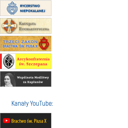
15.08
KOŁOBRZEG
Msza św.
15.08
RZESZÓW
zmiana adresu i poświęcenie
kaplicy
15.08
RZESZÓW
zmiana porządku nabożeństw (na
stałe)
16–22.08
BESKIDY
obóz wędrowny dla dziewcząt
16.08
KOŁOBRZEG
Msza św.
16.08
KATOWICE
integracyjne spotkanie wiernych
17–21.08
BAJERZE
rekolekcje franciszkańskie
Kanały YouTube:
20–22.08
GNIEZNO →
GIETRZWAŁD
Męska pielgrzymka rowerowa
22.08
OPOLE
Msza św.