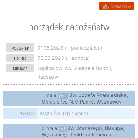
Rzeszów
porządek nabożeństw
początek
01.05.2023 r. (poniedziałek)
koniec
06.05.2023 r. (sobota)
miejsce
kaplica pw. św. Andrzeja Boboli,
Rzeszów
1 maja
św. Józefa Rzemieślnika,
pon
Oblubieńca N.M.Panny, Wyznawcy
19:00
Msza św. (śpiewana)
2 maja
św. Atanazego, Biskupa,
wt
Wyznawcy i Doktora Kościoła