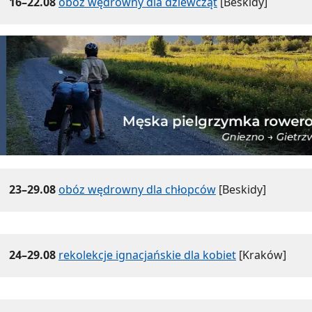
16–22.08
obóz wędrowny dla dziewcząt
[Beskidy]
23–29.08
obóz wędrowny dla chłopców
[Beskidy]
24–29.08
rekolekcje ignacjańskie dla kobiet
[Kraków]