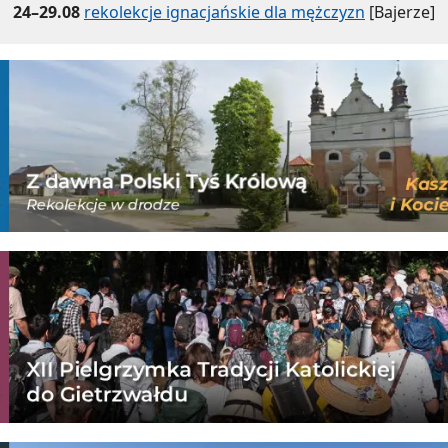
24–29.08
rekolekcje ignacjańskie dla mężczyzn
[Bajerze]