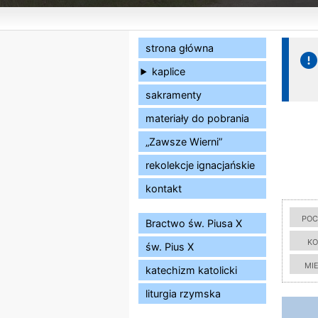
strona główna
kaplice
sakramenty
materiały do pobrania
„Zawsze Wierni”
rekolekcje ignacjańskie
kontakt
poc
Bractwo św. Piusa X
ko
św. Pius X
mi
katechizm katolicki
liturgia rzymska