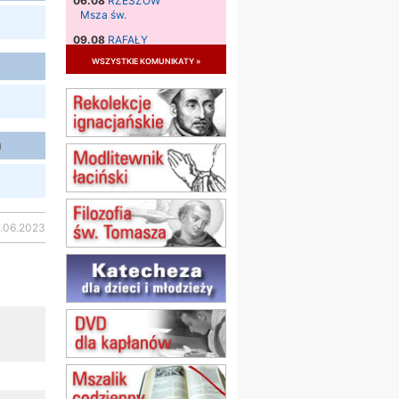
06.08
RZESZÓW
Msza św.
09.08
RAFAŁY
Msza św.
wszystkie komunikaty »
09.08
KIELCE
zmiana godziny Mszy św.
(jednorazowo)
09.08
RADOM
a
zmiana godziny Mszy św.
(jednorazowo)
10.08
RAFAŁY
Msza św.
7.06.2023
15.08
JASTRZĘBIE-ZDRÓJ
Msza św.
15.08
RADOM
Msza św.
15.08
KIELCE
Msza św.
15.08
KOŁOBRZEG
Msza św.
16–22.08
BESKIDY