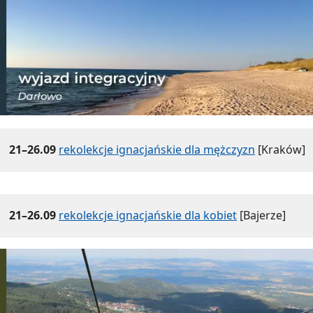
21–26.09
rekolekcje ignacjańskie dla mężczyzn
[Kraków]
21–26.09
rekolekcje ignacjańskie dla kobiet
[Bajerze]