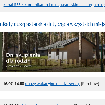
kanał RSS z komunikatami duszpasterskimi dla tego miej
ikaty duszpasterskie dotyczące wszystkich miej
16.07–14.08
obozy wakacyjne dla dziewcząt
[Rembów]