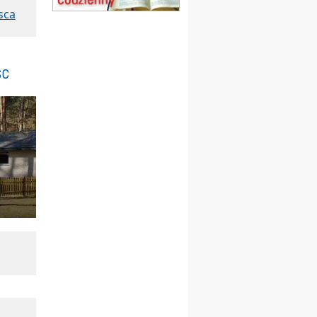
obóz wędrowny dla
sca
dziewcząt
16.08
KOŁOBRZEG
Msza św.
17–21.08
BAJERZE
sc
rekolekcje franciszkańskie
20–22.08
GNIEZNO →
GIETRZWAŁD
Męska pielgrzymka
rowerowa
22.08
OPOLE
Msza św.
23–29.08
BESKIDY
obóz wędrowny dla
chłopców
24–29.08
KRAKÓW
rekolekcje ignacjańskie dla
kobiet
24–29.08
BAJERZE
rekolekcje ignacjańskie dla
mężczyzn
30.08
RAFAŁY