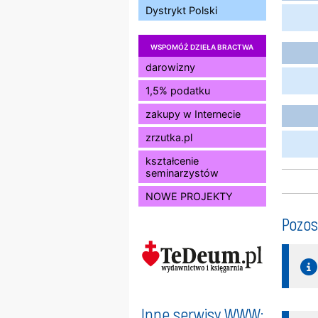
Dystrykt Polski
WSPOMÓŻ DZIEŁA BRACTWA
darowizny
1,5% podatku
zakupy w Internecie
zrzutka.pl
kształcenie
seminarzystów
NOWE PROJEKTY
Pozos
Inne serwisy WWW: