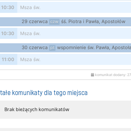
10:30
Msza św.
29 czerwca
śś. Piotra i Pawła, Apostołów
czw
10:30
Msza św.
30 czerwca
wspomnienie św. Pawła, Apostoł
pt
11:00
Msza św.
komunikat dodany: 2
tałe komunikaty dla tego miejsca
Brak bieżących komunikatów