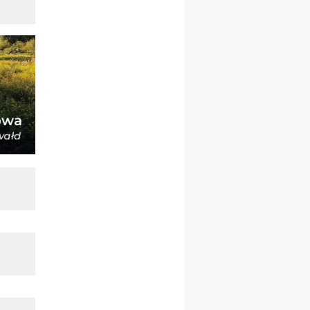
Msza św.
30.08
GNIEZNO
integracyjne spotkanie
wiernych
07–11.09
KASZUBY
ZMIANA
Rekolekcje w drodze
12.09
OLSZTYN
XII Pielgrzymka Tradycji
Katolickiej do Gietrzwałdu
12.09
wyjazd z Poznania przez
Gniezno i Bydgoszcz na
pielgrzymkę do Gietrzwałdu
12.09
wyjazd z Warszawy na
pielgrzymkę do Gietrzwałdu
14–19.09
DARŁOWO
wyjazd integracyjny
21–26.09
KRAKÓW
rekolekcje ignacjańskie dla
mężczyzn