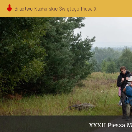
Bractwo Kapłańskie Świętego Piusa X
XXXII Piesza M