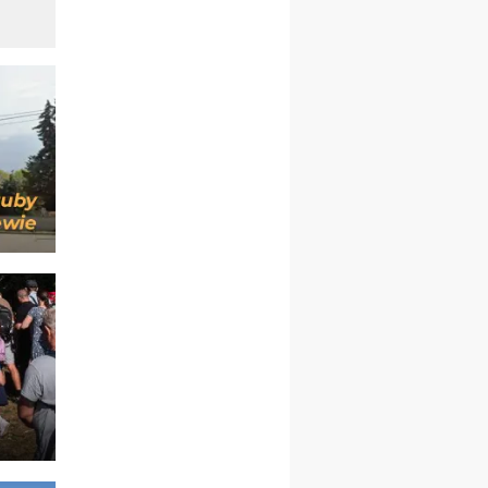
21–26.09
BAJERZE
rekolekcje ignacjańskie dla
kobiet
21–26.09
KARPACZ
wyjazd integracyjny
05–10.10
BAJERZE
ZMIANA
rekolekcje maryjne dla
kobiet
19–24.10
KRAKÓW
rekolekcje maryjne dla
mężczyzn
26–31.10
WARSZAWA
rekolekcje ignacjańskie dla
kobiet
09–14.11
KRAKÓW
rekolekcje ignacjańskie dla
kobiet
09–14.11
BAJERZE
rekolekcje ignacjańskie dla
mężczyzn
23–28.11
WARSZAWA
rekolekcje ignacjańskie dla