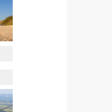
kobiet
14–19.12
BAJERZE
rekolekcje ignacjańskie dla
kobiet
14–19.12
WARSZAWA
rekolekcje ignacjańskie dla
mężczyzn
27.12.2026–01.01.2027
ZAWOJA
sylwestrowy wyjazd
integracyjny