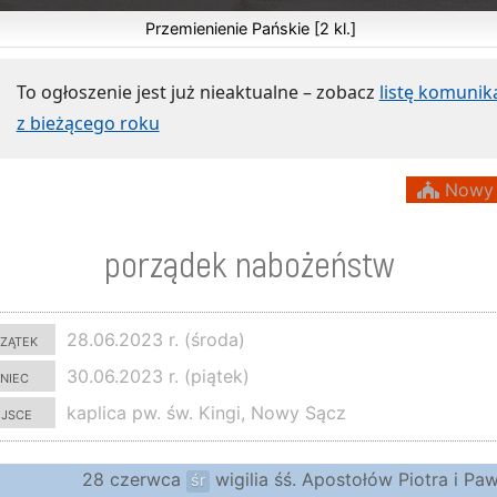
Przemienienie Pańskie [2 kl.]
To ogłoszenie jest już nieaktualne – zobacz
listę komuni
z bieżącego roku
Nowy 
porządek nabożeństw
zątek
28.06.2023 r. (środa)
niec
30.06.2023 r. (piątek)
ejsce
kaplica pw. św. Kingi, Nowy Sącz
28 czerwca
wigilia śś. Apostołów Piotra i Paw
śr