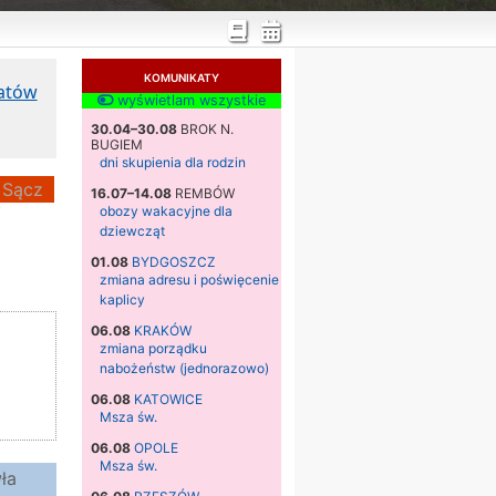
KOMUNIKATY
katów
wyświetlam wszystkie
30.04–30.08
BROK N.
BUGIEM
dni skupienia dla rodzin
Sącz
16.07–14.08
REMBÓW
obozy wakacyjne dla
dziewcząt
01.08
BYDGOSZCZ
zmiana adresu i poświęcenie
kaplicy
06.08
KRAKÓW
zmiana porządku
nabożeństw (jednorazowo)
06.08
KATOWICE
Msza św.
06.08
OPOLE
Msza św.
ła