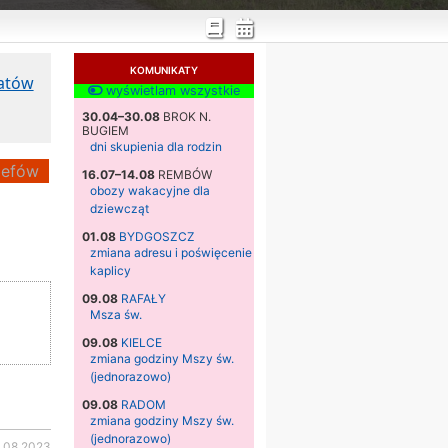
KOMUNIKATY
katów
wyświetlam wszystkie
30.04–30.08
BROK N.
BUGIEM
dni skupienia dla rodzin
efów
16.07–14.08
REMBÓW
obozy wakacyjne dla
dziewcząt
01.08
BYDGOSZCZ
zmiana adresu i poświęcenie
kaplicy
09.08
RAFAŁY
Msza św.
09.08
KIELCE
zmiana godziny Mszy św.
(jednorazowo)
09.08
RADOM
zmiana godziny Mszy św.
(jednorazowo)
2.08.2023