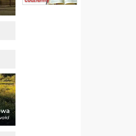
Msza św.
15.08
CZĘSTOCHOWA
Msza św.
15.08
KOŁOBRZEG
Msza św.
16–22.08
BESKIDY
obóz wędrowny dla
dziewcząt
16.08
KOŁOBRZEG
Msza św.
17–21.08
BAJERZE
rekolekcje franciszkańskie
20–22.08
GNIEZNO →
GIETRZWAŁD
Męska pielgrzymka
rowerowa
22.08
OPOLE
Msza św.
22.08
OPOLE
II Pielgrzymka Tradycji
Katolickiej na Górę św. Anny