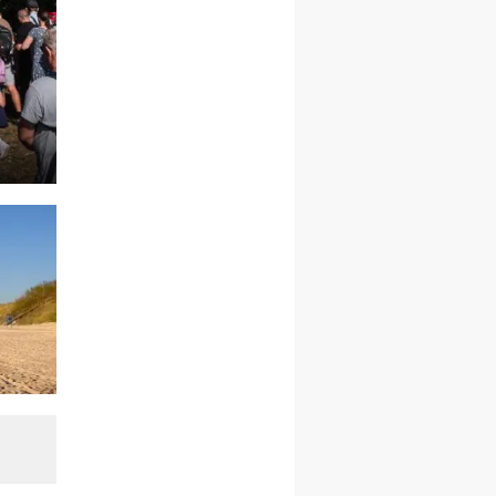
pielgrzymkę do Gietrzwałdu
12.09
wyjazd z Warszawy na
pielgrzymkę do Gietrzwałdu
14–19.09
DARŁOWO
wyjazd integracyjny
21–26.09
KRAKÓW
rekolekcje ignacjańskie dla
mężczyzn
21–26.09
BAJERZE
rekolekcje ignacjańskie dla
kobiet
21–26.09
KARPACZ
wyjazd integracyjny
05–10.10
BAJERZE
ZMIANA
rekolekcje maryjne dla
kobiet
19–24.10
KRAKÓW
rekolekcje maryjne dla
mężczyzn
26–31.10
WARSZAWA