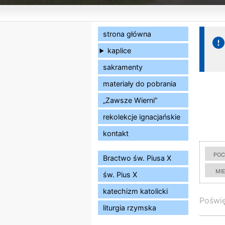
strona główna
kaplice
sakramenty
materiały do pobrania
„Zawsze Wierni”
rekolekcje ignacjańskie
kontakt
poc
Bractwo św. Piusa X
mi
św. Pius X
katechizm katolicki
Poświę
liturgia rzymska