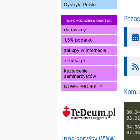
Dystrykt Polski
Pozos
WSPOMÓŻ DZIEŁA BRACTWA
darowizny
1,5% podatku
zakupy w Internecie
zrzutka.pl
kształcenie
seminarzystów
NOWE PROJEKTY
Komun
Inne serwisy WWW: