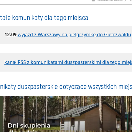
tałe komunikaty dla tego miejsca
12.09
wyjazd z Warszawy na pielgrzymkę do Gietrzwałdu
kanał RSS z komunikatami duszpasterskimi dla tego miej
ikaty duszpasterskie dotyczące wszystkich miej