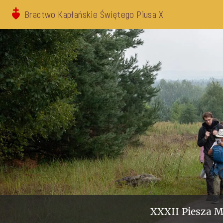
Bractwo Kapłańskie Świętego Piusa X
XXXII Piesza M