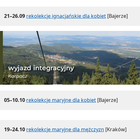
21–26.09
rekolekcje ignacjańskie dla kobiet
[Bajerze]
05–10.10
rekolekcje maryjne dla kobiet
[Bajerze]
19–24.10
rekolekcje maryjne dla mężczyzn
[Kraków]