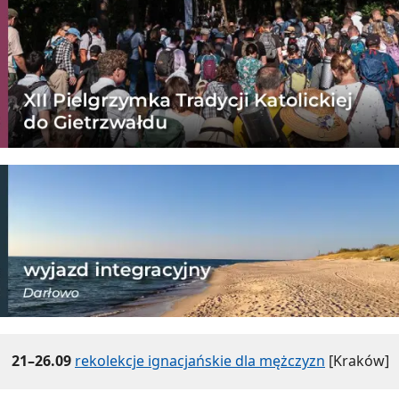
21–26.09
rekolekcje ignacjańskie dla mężczyzn
[Kraków]