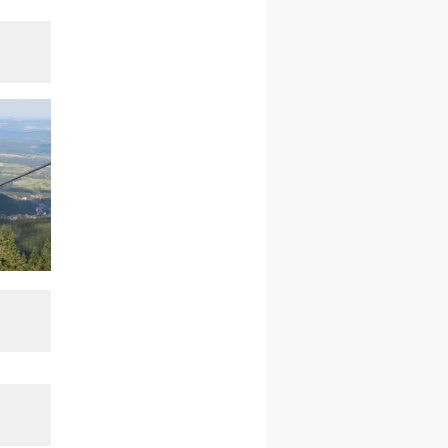
rekolekcje ignacjańskie dla
kobiet
09–14.11
KRAKÓW
rekolekcje ignacjańskie dla
kobiet
09–14.11
BAJERZE
rekolekcje ignacjańskie dla
mężczyzn
23–28.11
WARSZAWA
rekolekcje ignacjańskie dla
kobiet
14–19.12
BAJERZE
rekolekcje ignacjańskie dla
kobiet
14–19.12
WARSZAWA
rekolekcje ignacjańskie dla
mężczyzn
27.12.2026–01.01.2027
ZAWOJA
sylwestrowy wyjazd
integracyjny