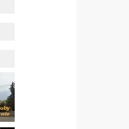
23–29.08
BESKIDY
obóz wędrowny dla
chłopców
24–29.08
KRAKÓW
rekolekcje ignacjańskie dla
kobiet
24–29.08
BAJERZE
rekolekcje ignacjańskie dla
mężczyzn
30.08
RAFAŁY
Msza św.
30.08
GNIEZNO
integracyjne spotkanie
wiernych
07–11.09
KASZUBY
ZMIANA
Rekolekcje w drodze
12.09
OLSZTYN
XII Pielgrzymka Tradycji
Katolickiej do Gietrzwałdu
12.09
wyjazd z Poznania przez
Gniezno i Bydgoszcz na