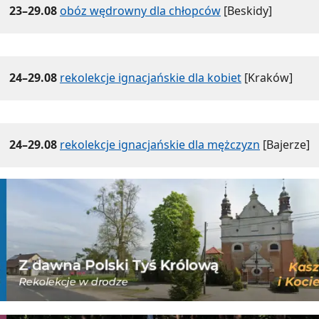
23–29.08
obóz wędrowny dla chłopców
[Beskidy]
24–29.08
rekolekcje ignacjańskie dla kobiet
[Kraków]
24–29.08
rekolekcje ignacjańskie dla mężczyzn
[Bajerze]