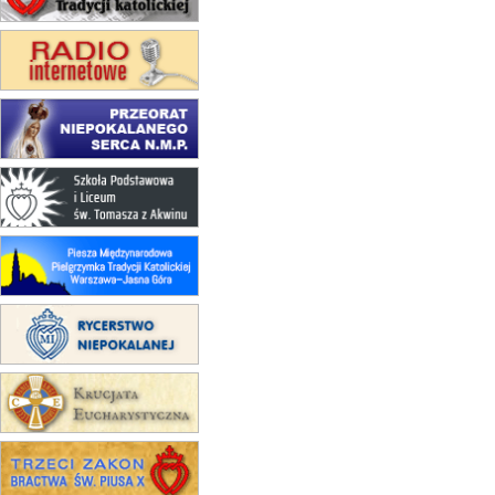
15.08
KOŁOBRZEG
Msza św.
16–22.08
BESKIDY
obóz wędrowny dla dziewcząt
16.08
KOŁOBRZEG
Msza św.
17–21.08
BAJERZE
rekolekcje franciszkańskie
20–22.08
GNIEZNO →
GIETRZWAŁD
Męska pielgrzymka rowerowa
22.08
OPOLE
Msza św.
22.08
OPOLE
II Pielgrzymka Tradycji Katolickiej
na Górę św. Anny
23–29.08
BESKIDY
obóz wędrowny dla chłopców
24–29.08
KRAKÓW
rekolekcje ignacjańskie dla kobiet
24–29.08
BAJERZE
rekolekcje ignacjańskie dla