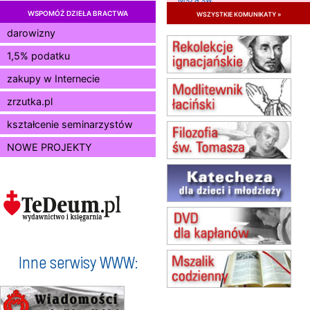
WSPOMÓŻ DZIEŁA BRACTWA
wszystkie komunikaty »
15.08
RADOM
Msza św.
darowizny
15.08
KIELCE
1,5% podatku
Msza św.
zakupy w Internecie
15.08
BUKOWIEC
zmiana godziny Mszy św.
zrzutka.pl
(jednorazowo)
15.08
SZCZECIN
kształcenie seminarzystów
zmiana godziny Mszy św.
NOWE PROJEKTY
(jednorazowo)
15.08
TCZEW
zmiana godziny Mszy św.
(jednorazowo)
15.08
NOWY SĄCZ
zmiana porządku nabożeństw
(jednorazowo)
15.08
KROSNO
Inne serwisy WWW:
Msza św.
15.08
CZĘSTOCHOWA
Msza św.