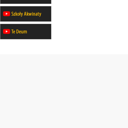
mężczyzn
21–26.09
BAJERZE
rekolekcje ignacjańskie dla kobiet
21–26.09
KARPACZ
wyjazd integracyjny
05–10.10
BAJERZE
ZMIANA
rekolekcje maryjne dla kobiet
19–24.10
KRAKÓW
rekolekcje maryjne dla mężczyzn
26–31.10
WARSZAWA
rekolekcje ignacjańskie dla kobiet
09–14.11
KRAKÓW
rekolekcje ignacjańskie dla kobiet
09–14.11
BAJERZE
rekolekcje ignacjańskie dla
mężczyzn
23–28.11
WARSZAWA
rekolekcje ignacjańskie dla kobiet
14–19.12
BAJERZE
rekolekcje ignacjańskie dla kobiet