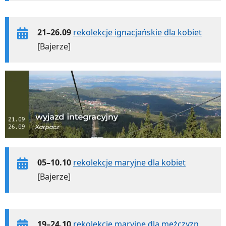
21–26.09
rekolekcje ignacjańskie dla kobiet
[Bajerze]
05–10.10
rekolekcje maryjne dla kobiet
[Bajerze]
19–24.10
rekolekcje maryjne dla mężczyzn