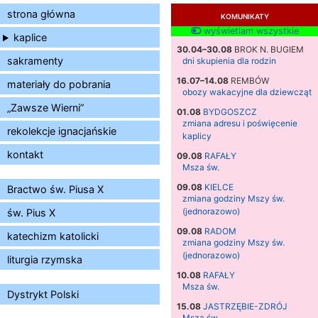
strona główna
KOMUNIKATY
wyświetlam wszystkie
kaplice
30.04–30.08
BROK N. BUGIEM
sakramenty
dni skupienia dla rodzin
16.07–14.08
REMBÓW
materiały do pobrania
obozy wakacyjne dla dziewcząt
„Zawsze Wierni”
01.08
BYDGOSZCZ
zmiana adresu i poświęcenie
rekolekcje ignacjańskie
kaplicy
kontakt
09.08
RAFAŁY
Msza św.
09.08
KIELCE
Bractwo św. Piusa X
zmiana godziny Mszy św.
(jednorazowo)
św. Pius X
09.08
RADOM
katechizm katolicki
zmiana godziny Mszy św.
(jednorazowo)
liturgia rzymska
10.08
RAFAŁY
Msza św.
Dystrykt Polski
15.08
JASTRZĘBIE-ZDRÓJ
Msza św.