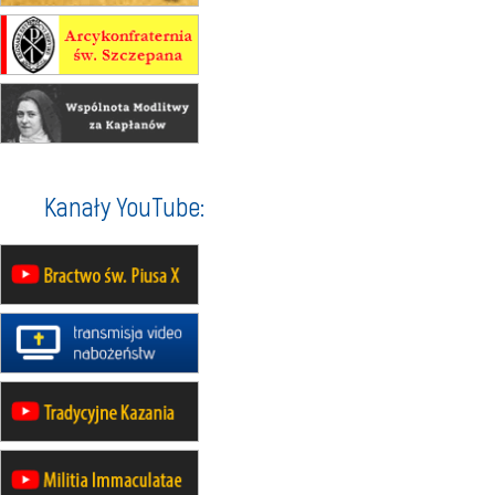
mężczyzn
30.08
RAFAŁY
Msza św.
30.08
GNIEZNO
integracyjne spotkanie wiernych
07–11.09
KASZUBY
ZMIANA
Rekolekcje w drodze
12.09
OLSZTYN
Kanały YouTube:
XII Pielgrzymka Tradycji
Katolickiej do Gietrzwałdu
12.09
wyjazd z Poznania przez
Gniezno i Bydgoszcz na
pielgrzymkę do Gietrzwałdu
12.09
wyjazd z Warszawy na
pielgrzymkę do Gietrzwałdu
14–19.09
DARŁOWO
wyjazd integracyjny
21–26.09
KRAKÓW
rekolekcje ignacjańskie dla