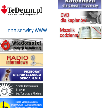
zmiana godziny Mszy św.
(jednorazowo)
15.08
NOWY SĄCZ
zmiana porządku nabożeństw
(jednorazowo)
15.08
KROSNO
Inne serwisy WWW:
Msza św.
15.08
CZĘSTOCHOWA
Msza św.
15.08
KOŁOBRZEG
Msza św.
16–22.08
BESKIDY
obóz wędrowny dla dziewcząt
16.08
KOŁOBRZEG
Msza św.
17–21.08
BAJERZE
rekolekcje franciszkańskie
20–22.08
GNIEZNO →
GIETRZWAŁD
Męska pielgrzymka rowerowa
22.08
OPOLE
Msza św.