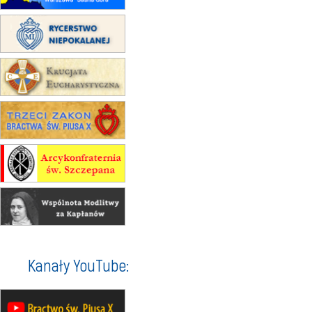
22.08
OPOLE
II Pielgrzymka Tradycji Katolickiej
na Górę św. Anny
23–29.08
BESKIDY
obóz wędrowny dla chłopców
24–29.08
KRAKÓW
rekolekcje ignacjańskie dla kobiet
24–29.08
BAJERZE
rekolekcje ignacjańskie dla
mężczyzn
30.08
RAFAŁY
Msza św.
30.08
GNIEZNO
integracyjne spotkanie wiernych
07–11.09
KASZUBY
ZMIANA
Rekolekcje w drodze
12.09
OLSZTYN
Kanały YouTube:
XII Pielgrzymka Tradycji
Katolickiej do Gietrzwałdu
12.09