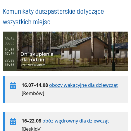
Komunikaty duszpasterskie dotyczące
wszystkich miejsc
16.07–14.08
obozy wakacyjne dla dziewcząt
[Rembów]
16–22.08
obóz wędrowny dla dziewcząt
[Beskidy]