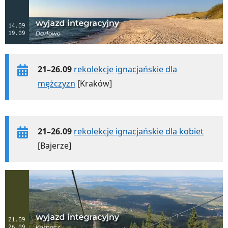
21–26.09
rekolekcje ignacjańskie dla
mężczyzn
[Kraków]
21–26.09
rekolekcje ignacjańskie dla kobiet
[Bajerze]