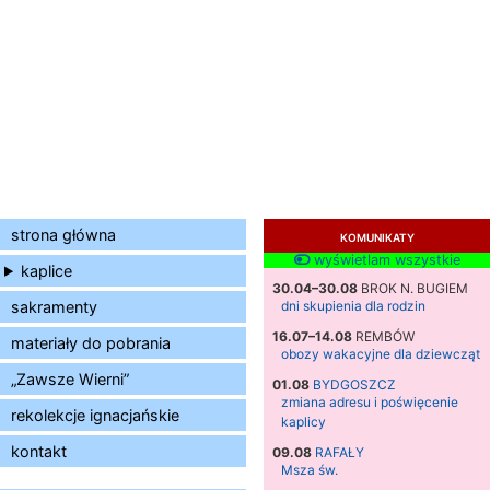
strona główna
KOMUNIKATY
wyświetlam wszystkie
kaplice
30.04–30.08
BROK N. BUGIEM
sakramenty
dni skupienia dla rodzin
16.07–14.08
REMBÓW
materiały do pobrania
obozy wakacyjne dla dziewcząt
„Zawsze Wierni”
01.08
BYDGOSZCZ
zmiana adresu i poświęcenie
rekolekcje ignacjańskie
kaplicy
kontakt
09.08
RAFAŁY
Msza św.