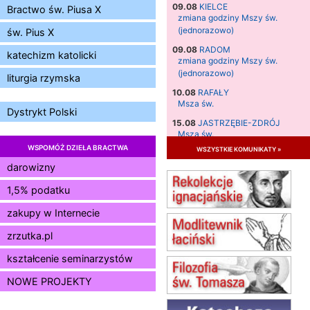
09.08
KIELCE
Bractwo św. Piusa X
zmiana godziny Mszy św.
(jednorazowo)
św. Pius X
09.08
RADOM
katechizm katolicki
zmiana godziny Mszy św.
(jednorazowo)
liturgia rzymska
10.08
RAFAŁY
Msza św.
Dystrykt Polski
15.08
JASTRZĘBIE-ZDRÓJ
Msza św.
WSPOMÓŻ DZIEŁA BRACTWA
wszystkie komunikaty »
15.08
RADOM
Msza św.
darowizny
15.08
KIELCE
1,5% podatku
Msza św.
zakupy w Internecie
15.08
BUKOWIEC
zmiana godziny Mszy św.
zrzutka.pl
(jednorazowo)
15.08
SZCZECIN
kształcenie seminarzystów
zmiana godziny Mszy św.
NOWE PROJEKTY
(jednorazowo)
15.08
TCZEW