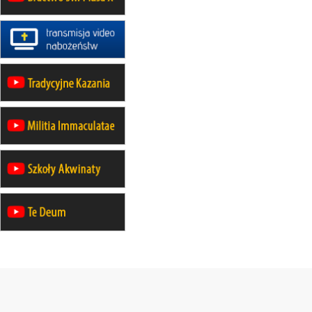
wyjazd z Poznania przez
Gniezno i Bydgoszcz na
pielgrzymkę do Gietrzwałdu
12.09
wyjazd z Warszawy na
pielgrzymkę do Gietrzwałdu
14–19.09
DARŁOWO
wyjazd integracyjny
21–26.09
KRAKÓW
rekolekcje ignacjańskie dla
mężczyzn
21–26.09
BAJERZE
rekolekcje ignacjańskie dla kobiet
21–26.09
KARPACZ
wyjazd integracyjny
05–10.10
BAJERZE
ZMIANA
rekolekcje maryjne dla kobiet
19–24.10
KRAKÓW
rekolekcje maryjne dla mężczyzn
26–31.10
WARSZAWA
rekolekcje ignacjańskie dla kobiet