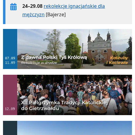
24–29.08
rekolekcje ignacjańskie dla
mężczyzn
[Bajerze]