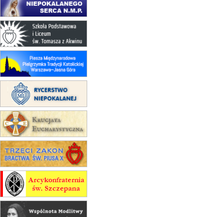
17–21.08
BAJERZE
rekolekcje franciszkańskie
20–22.08
GNIEZNO →
GIETRZWAŁD
Męska pielgrzymka rowerowa
22.08
OPOLE
Msza św.
22.08
OPOLE
II Pielgrzymka Tradycji Katolickiej
na Górę św. Anny
23–29.08
BESKIDY
obóz wędrowny dla chłopców
24–29.08
KRAKÓW
rekolekcje ignacjańskie dla kobiet
24–29.08
BAJERZE
rekolekcje ignacjańskie dla
mężczyzn
30.08
RAFAŁY
Msza św.
30.08
GNIEZNO
integracyjne spotkanie wiernych