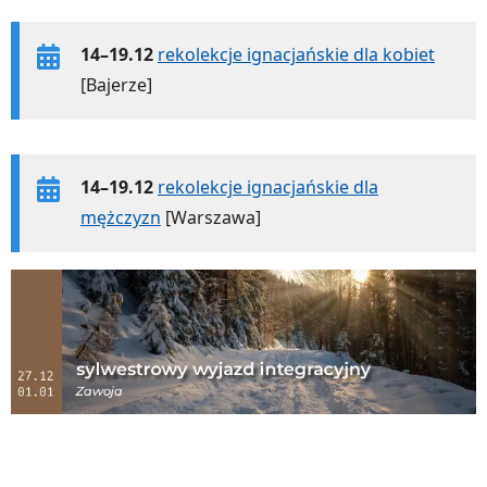
14–19.12
rekolekcje ignacjańskie dla kobiet
[Bajerze]
14–19.12
rekolekcje ignacjańskie dla
mężczyzn
[Warszawa]