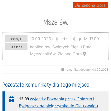
Zielona Góra
Msza św.
początek
10.09.2023 r. (niedziela), godz. 17.00
miejsce
kaplica pw. Świętych Pięciu Braci
Męczenników, Zielona Góra
komunikat dodany: 08.09.2023
Pozostałe komunikaty dla tego miejsca
12.09
wyjazd z Poznania przez Gniezno i
Bydgoszcz na pielgrzymkę do Gietrzwałdu