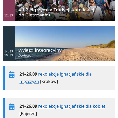
21–26.09
rekolekcje ignacjańskie dla
mężczyzn
[Kraków]
21–26.09
rekolekcje ignacjańskie dla kobiet
[Bajerze]