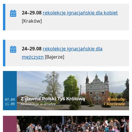
24–29.08
rekolekcje ignacjańskie dla kobiet
[Kraków]
24–29.08
rekolekcje ignacjańskie dla
mężczyzn
[Bajerze]