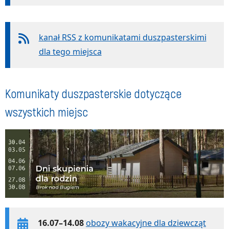
kanał RSS z komunikatami duszpasterskimi
dla tego miejsca
Komunikaty duszpasterskie dotyczące
wszystkich miejsc
16.07–14.08
obozy wakacyjne dla dziewcząt