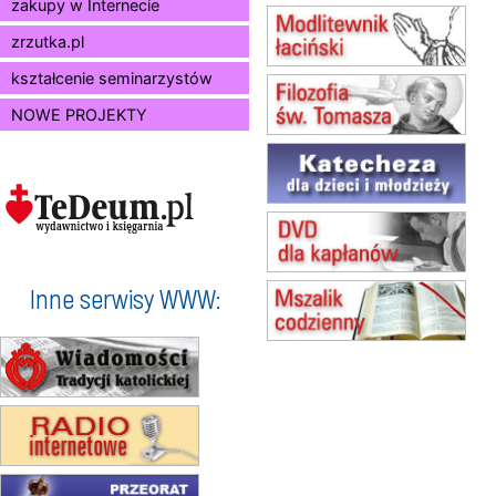
zakupy w Internecie
15.08
BUKOWIEC
zmiana godziny Mszy św.
zrzutka.pl
(jednorazowo)
15.08
SZCZECIN
kształcenie seminarzystów
zmiana godziny Mszy św.
NOWE PROJEKTY
(jednorazowo)
15.08
TCZEW
zmiana godziny Mszy św.
(jednorazowo)
15.08
NOWY SĄCZ
zmiana porządku nabożeństw
(jednorazowo)
15.08
KROSNO
Inne serwisy WWW:
Msza św.
15.08
CZĘSTOCHOWA
Msza św.
15.08
KOŁOBRZEG
Msza św.
16–22.08
BESKIDY
obóz wędrowny dla dziewcząt
16.08
KOŁOBRZEG
Msza św.