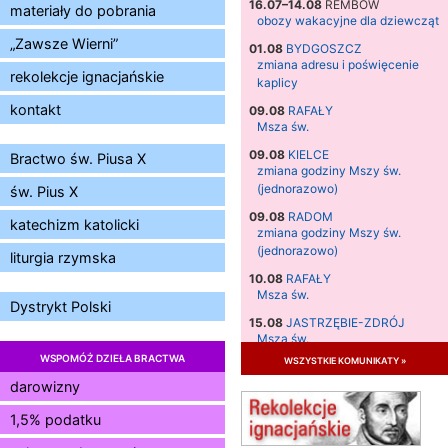
16.07–14.08
REMBÓW
materiały do pobrania
obozy wakacyjne dla dziewcząt
„Zawsze Wierni”
01.08
BYDGOSZCZ
zmiana adresu i poświęcenie
rekolekcje ignacjańskie
kaplicy
kontakt
09.08
RAFAŁY
Msza św.
09.08
KIELCE
Bractwo św. Piusa X
zmiana godziny Mszy św.
(jednorazowo)
św. Pius X
09.08
RADOM
katechizm katolicki
zmiana godziny Mszy św.
(jednorazowo)
liturgia rzymska
10.08
RAFAŁY
Msza św.
Dystrykt Polski
15.08
JASTRZĘBIE-ZDRÓJ
Msza św.
WSPOMÓŻ DZIEŁA BRACTWA
wszystkie komunikaty »
15.08
RADOM
Msza św.
darowizny
15.08
KIELCE
1,5% podatku
Msza św.