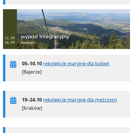
05–10.10
rekolekcje maryjne dla kobiet
[Bajerze]
19–24.10
rekolekcje maryjne dla mężczyzn
[Kraków]