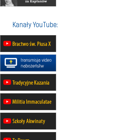
07–11.09
KASZUBY
ZMIANA
Rekolekcje w drodze
12.09
OLSZTYN
Kanały YouTube:
XII Pielgrzymka Tradycji
Katolickiej do Gietrzwałdu
12.09
wyjazd z Poznania przez
Gniezno i Bydgoszcz na
pielgrzymkę do Gietrzwałdu
12.09
wyjazd z Warszawy na
pielgrzymkę do Gietrzwałdu
14–19.09
DARŁOWO
wyjazd integracyjny
21–26.09
KRAKÓW
rekolekcje ignacjańskie dla
mężczyzn
21–26.09
BAJERZE
rekolekcje ignacjańskie dla kobiet
21–26.09
KARPACZ
wyjazd integracyjny