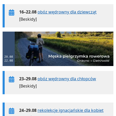
16–22.08
obóz wędrowny dla dziewcząt
[Beskidy]
23–29.08
obóz wędrowny dla chłopców
[Beskidy]
24–29.08
rekolekcje ignacjańskie dla kobiet