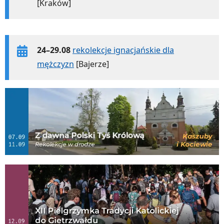
[Kraków]
24–29.08
rekolekcje ignacjańskie dla
mężczyzn
[Bajerze]