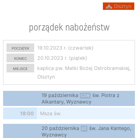
Olsztyn
porządek nabożeństw
początek
19.10.2023 r. (czwartek)
koniec
20.10.2023 r. (piątek)
miejsce
kaplica pw. Matki Bożej Ostrobramskiej,
Olsztyn
19 października
św. Piotra z
czw
Alkantary, Wyznawcy
18:00
Msza św.
20 października
św. Jana Kantego,
pt
Wyznawcy