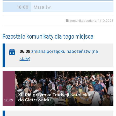
18:00
Msza św.
komunikat dodany: 11.10.2023
Pozostałe komunikaty dla tego miejsca
06.09
zmiana porządku nabożeństw (na
stałe)