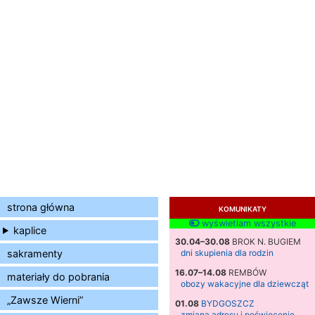
strona główna
KOMUNIKATY
wyświetlam wszystkie
kaplice
30.04–30.08
BROK N. BUGIEM
sakramenty
dni skupienia dla rodzin
16.07–14.08
REMBÓW
materiały do pobrania
obozy wakacyjne dla dziewcząt
„Zawsze Wierni”
01.08
BYDGOSZCZ
zmiana adresu i poświęcenie