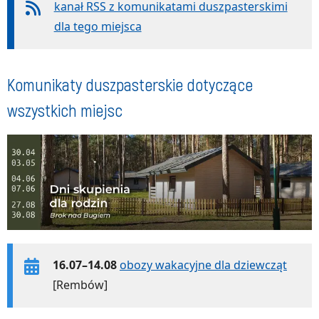
kanał RSS z komunikatami duszpasterskimi
dla tego miejsca
Komunikaty duszpasterskie dotyczące
wszystkich miejsc
16.07–14.08
obozy wakacyjne dla dziewcząt
[Rembów]