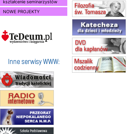
Msza św.
kształcenie seminarzystów
15.08
JASTRZĘBIE-ZDRÓJ
NOWE PROJEKTY
Msza św.
15.08
RADOM
Msza św.
15.08
KIELCE
Msza św.
15.08
BUKOWIEC
zmiana godziny Mszy św.
(jednorazowo)
Inne serwisy WWW:
15.08
SZCZECIN
zmiana godziny Mszy św.
(jednorazowo)
15.08
TCZEW
zmiana godziny Mszy św.
(jednorazowo)
15.08
NOWY SĄCZ
zmiana porządku nabożeństw
(jednorazowo)
15.08
KROSNO
Msza św.