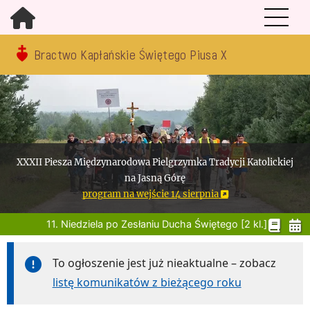
Bractwo Kapłańskie Świętego Piusa X
XXXII Piesza Międzynarodowa Pielgrzymka Tradycji Katolickiej
na Jasną Górę
program na wejście 14 sierpnia
11. Niedziela po Zesłaniu Ducha Świętego [2 kl.]
To ogłoszenie jest już nieaktualne – zobacz
listę komunikatów z bieżącego roku