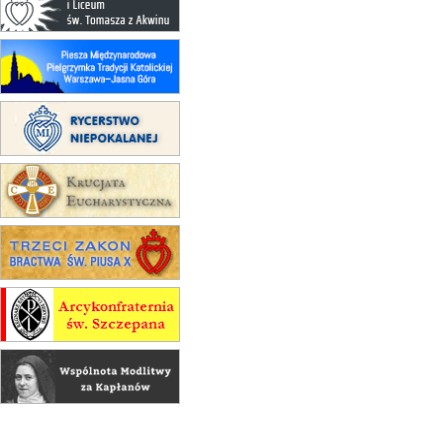
15.08
CZĘSTOCHOWA
Msza św.
15.08
KRAKÓW
zmiana porządku nabożeństw
(jednorazowo)
15.08
KOŁOBRZEG
Msza św.
15.08
RZESZÓW
zmiana adresu i poświęcenie
kaplicy
15.08
RZESZÓW
zmiana porządku nabożeństw (na
stałe)
16–22.08
BESKIDY
obóz wędrowny dla dziewcząt
16.08
KOŁOBRZEG
Msza św.
16.08
KATOWICE
integracyjne spotkanie wiernych
17–21.08
BAJERZE
rekolekcje franciszkańskie