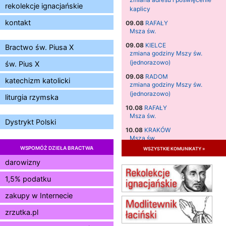
rekolekcje ignacjańskie
kaplicy
kontakt
09.08
RAFAŁY
Msza św.
09.08
KIELCE
Bractwo św. Piusa X
zmiana godziny Mszy św.
(jednorazowo)
św. Pius X
09.08
RADOM
katechizm katolicki
zmiana godziny Mszy św.
(jednorazowo)
liturgia rzymska
10.08
RAFAŁY
Msza św.
Dystrykt Polski
10.08
KRAKÓW
Msza św.
WSPOMÓŻ DZIEŁA BRACTWA
wszystkie komunikaty »
11.08
KRAKÓW
Msza św.
darowizny
12.08
KRAKÓW
1,5% podatku
Msza św.
zakupy w Internecie
13.08
KRAKÓW
Msza św.
zrzutka.pl
14.08
CZĘSTOCHOWA