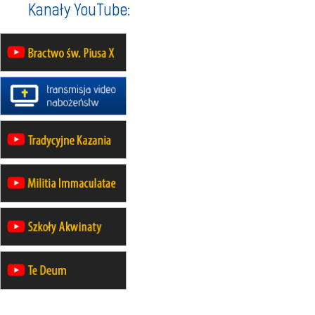
Kanały YouTube:
20–22.08
GNIEZNO →
GIETRZWAŁD
Męska pielgrzymka rowerowa
22.08
OPOLE
Msza św.
22.08
OPOLE
II Pielgrzymka Tradycji Katolickiej
na Górę św. Anny
23–29.08
BESKIDY
obóz wędrowny dla chłopców
24–29.08
KRAKÓW
rekolekcje ignacjańskie dla kobiet
24–29.08
BAJERZE
rekolekcje ignacjańskie dla
mężczyzn
30.08
RAFAŁY
Msza św.
30.08
GNIEZNO
integracyjne spotkanie wiernych
30.08
SŁUPSK
zmiana porządku nabożeństw (na
stałe)