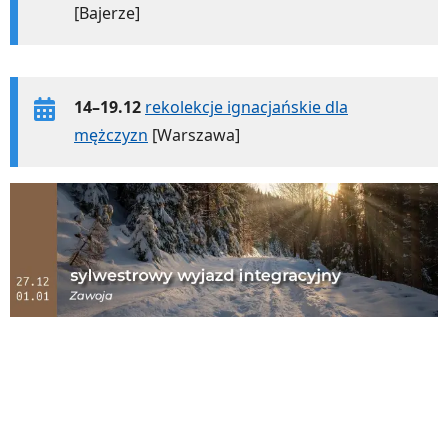
[Bajerze]
14–19.12
rekolekcje ignacjańskie dla
mężczyzn
[Warszawa]