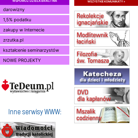
WSPOMÓŻ DZIEŁA BRACTWA
wszystkie komunikaty »
zmiana godziny Mszy św.
(jednorazowo)
darowizny
09.08
RADOM
1,5% podatku
zmiana godziny Mszy św.
(jednorazowo)
zakupy w Internecie
10.08
RAFAŁY
zrzutka.pl
Msza św.
15.08
JASTRZĘBIE-ZDRÓJ
kształcenie seminarzystów
Msza św.
NOWE PROJEKTY
15.08
RADOM
Msza św.
15.08
KIELCE
Msza św.
15.08
KOŁOBRZEG
Msza św.
16–22.08
BESKIDY
obóz wędrowny dla dziewcząt
Inne serwisy WWW:
16.08
KOŁOBRZEG
Msza św.
17–21.08
BAJERZE
rekolekcje franciszkańskie