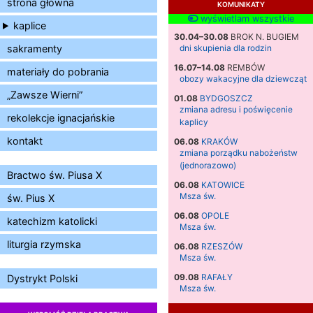
strona główna
KOMUNIKATY
wyświetlam wszystkie
kaplice
30.04–30.08
BROK N. BUGIEM
sakramenty
dni skupienia dla rodzin
16.07–14.08
REMBÓW
materiały do pobrania
obozy wakacyjne dla dziewcząt
„Zawsze Wierni”
01.08
BYDGOSZCZ
zmiana adresu i poświęcenie
rekolekcje ignacjańskie
kaplicy
kontakt
06.08
KRAKÓW
zmiana porządku nabożeństw
(jednorazowo)
Bractwo św. Piusa X
06.08
KATOWICE
Msza św.
św. Pius X
06.08
OPOLE
katechizm katolicki
Msza św.
liturgia rzymska
06.08
RZESZÓW
Msza św.
09.08
RAFAŁY
Dystrykt Polski
Msza św.
09.08
KIELCE