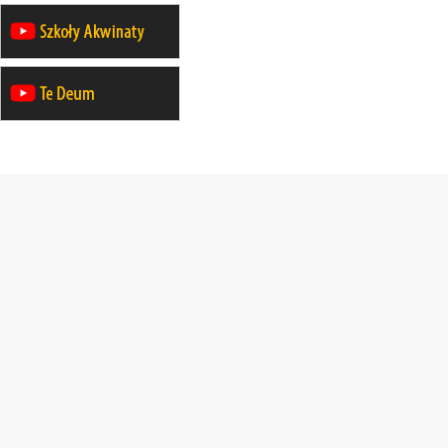
rekolekcje ignacjańskie dla kobiet
09–14.11
KRAKÓW
rekolekcje ignacjańskie dla kobiet
09–14.11
BAJERZE
rekolekcje ignacjańskie dla
mężczyzn
23–28.11
WARSZAWA
rekolekcje ignacjańskie dla kobiet
14–19.12
BAJERZE
rekolekcje ignacjańskie dla kobiet
14–19.12
WARSZAWA
rekolekcje ignacjańskie dla
mężczyzn
27.12.2026–01.01.2027
ZAWOJA
sylwestrowy wyjazd integracyjny