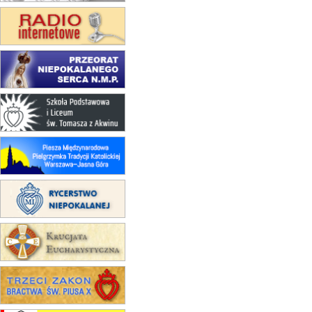
20–22.08
GNIEZNO →
GIETRZWAŁD
Męska pielgrzymka rowerowa
22.08
OPOLE
Msza św.
23–29.08
BESKIDY
obóz wędrowny dla chłopców
24–29.08
KRAKÓW
rekolekcje ignacjańskie dla kobiet
24–29.08
BAJERZE
rekolekcje ignacjańskie dla
mężczyzn
30.08
RAFAŁY
Msza św.
30.08
GNIEZNO
integracyjne spotkanie wiernych
07–11.09
KASZUBY
ZMIANA
Rekolekcje w drodze
12.09
OLSZTYN
XII Pielgrzymka Tradycji
Katolickiej do Gietrzwałdu