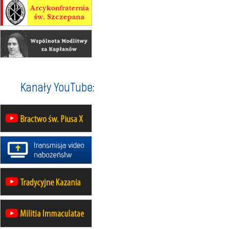
12.09
wyjazd z Poznania przez
Gniezno i Bydgoszcz na
pielgrzymkę do Gietrzwałdu
12.09
wyjazd z Warszawy na
pielgrzymkę do Gietrzwałdu
14–19.09
DARŁOWO
Kanały YouTube:
wyjazd integracyjny
21–26.09
KRAKÓW
rekolekcje ignacjańskie dla
mężczyzn
21–26.09
BAJERZE
rekolekcje ignacjańskie dla kobiet
21–26.09
KARPACZ
wyjazd integracyjny
05–10.10
BAJERZE
ZMIANA
rekolekcje maryjne dla kobiet
19–24.10
KRAKÓW
rekolekcje maryjne dla mężczyzn
26–31.10
WARSZAWA