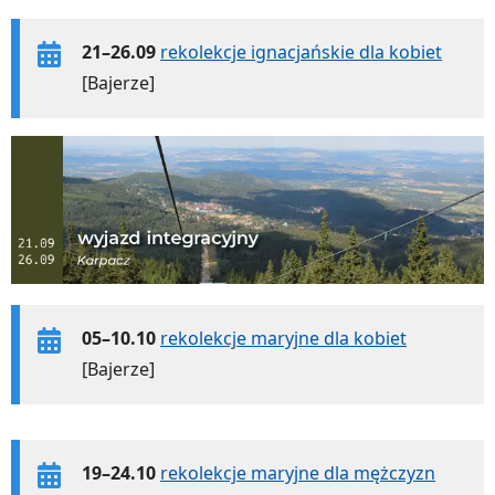
21–26.09
rekolekcje ignacjańskie dla kobiet
[Bajerze]
05–10.10
rekolekcje maryjne dla kobiet
[Bajerze]
19–24.10
rekolekcje maryjne dla mężczyzn