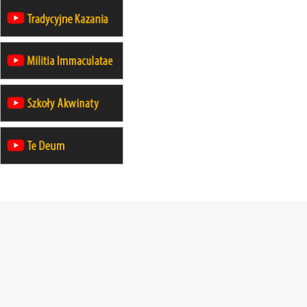
30.08
GNIEZNO
integracyjne spotkanie wiernych
30.08
SŁUPSK
zmiana porządku nabożeństw (na
stałe)
06.09
TCZEW
zmiana porządku nabożeństw (na
stałe)
06.09
OLSZTYN
zmiana porządku nabożeństw (na
stałe)
07–11.09
KASZUBY
ZMIANA
Rekolekcje w drodze
12.09
OLSZTYN
XII Pielgrzymka Tradycji
Katolickiej do Gietrzwałdu
12.09
wyjazd z Poznania przez
Gniezno i Bydgoszcz na
pielgrzymkę do Gietrzwałdu
12.09