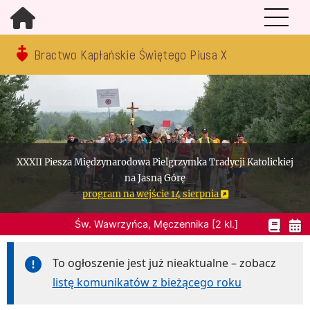
Bractwo Kapłańskie Świętego Piusa X
XXXII Piesza Międzynarodowa Pielgrzymka Tradycji Katolickiej
na Jasną Górę
program na wejście 14 sierpnia
Św. Wawrzyńca, Męczennika [2 kl.]
To ogłoszenie jest już nieaktualne – zobacz
listę komunikatów z bieżącego roku