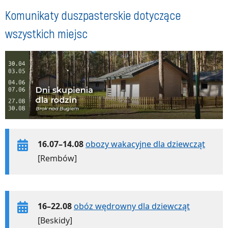
Komunikaty duszpasterskie dotyczące
wszystkich miejsc
16.07–14.08
obozy wakacyjne dla dziewcząt
[Rembów]
16–22.08
obóz wędrowny dla dziewcząt
[Beskidy]