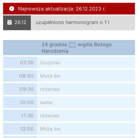
Najnowsza aktualizacja: 26.12.2023 r.
26.12
uzupełniono harmonogram o 1 I
24 grudnia
wigilia Bożego
nd
Narodzenia
07:30
Godzinki
08:00
Msza św.
09:30
różaniec
10:00
suma
11:30
różaniec
12:00
Msza św.