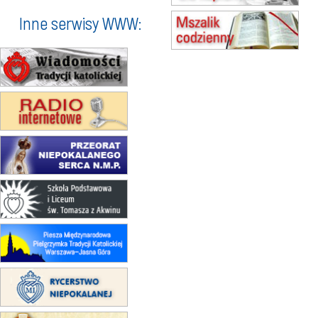
15.08
NOWY SĄCZ
zmiana porządku nabożeństw
Inne serwisy WWW:
(jednorazowo)
15.08
KROSNO
Msza św.
15.08
CZĘSTOCHOWA
Msza św.
15.08
KRAKÓW
zmiana porządku nabożeństw
(jednorazowo)
15.08
KOŁOBRZEG
Msza św.
15.08
RZESZÓW
zmiana adresu i poświęcenie
kaplicy
15.08
RZESZÓW
zmiana porządku nabożeństw (na
stałe)
16–22.08
BESKIDY
obóz wędrowny dla dziewcząt
16.08
KOŁOBRZEG
Msza św.