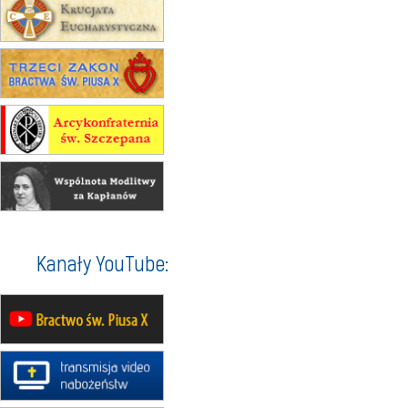
16.08
KATOWICE
integracyjne spotkanie wiernych
17–21.08
BAJERZE
rekolekcje franciszkańskie
20–22.08
GNIEZNO →
GIETRZWAŁD
Męska pielgrzymka rowerowa
22.08
OPOLE
Msza św.
22.08
OPOLE
II Pielgrzymka Tradycji Katolickiej
na Górę św. Anny
23–29.08
BESKIDY
Kanały YouTube:
obóz wędrowny dla chłopców
24–29.08
KRAKÓW
rekolekcje ignacjańskie dla kobiet
24–29.08
BAJERZE
rekolekcje ignacjańskie dla
mężczyzn
30.08
RAFAŁY
Msza św.