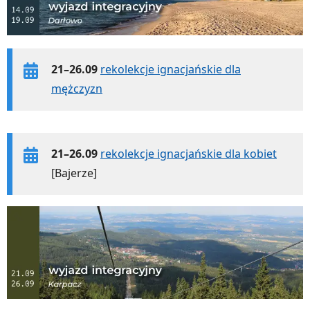
21–26.09
rekolekcje ignacjańskie dla
mężczyzn
21–26.09
rekolekcje ignacjańskie dla kobiet
[Bajerze]