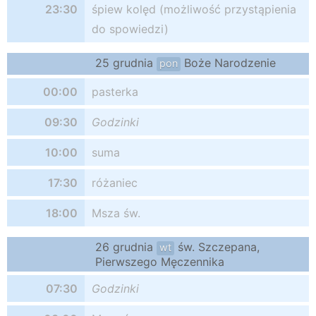
23:30
śpiew kolęd (możliwość przystąpienia
do spowiedzi)
25 grudnia
Boże Narodzenie
pon
00:00
pasterka
09:30
Godzinki
10:00
suma
17:30
różaniec
18:00
Msza św.
26 grudnia
św. Szczepana,
wt
Pierwszego Męczennika
07:30
Godzinki