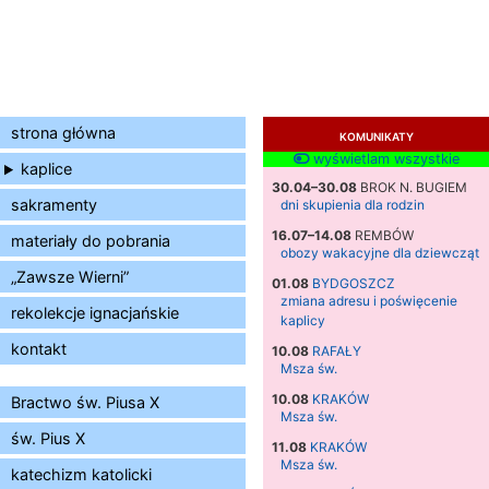
strona główna
KOMUNIKATY
wyświetlam wszystkie
kaplice
30.04–30.08
BROK N. BUGIEM
sakramenty
dni skupienia dla rodzin
16.07–14.08
REMBÓW
materiały do pobrania
obozy wakacyjne dla dziewcząt
„Zawsze Wierni”
01.08
BYDGOSZCZ
zmiana adresu i poświęcenie
rekolekcje ignacjańskie
kaplicy
kontakt
10.08
RAFAŁY
Msza św.
10.08
KRAKÓW
Bractwo św. Piusa X
Msza św.
św. Pius X
11.08
KRAKÓW
Msza św.
katechizm katolicki