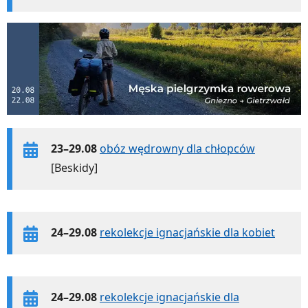
23–29.08
obóz wędrowny dla chłopców
[Beskidy]
24–29.08
rekolekcje ignacjańskie dla kobiet
24–29.08
rekolekcje ignacjańskie dla