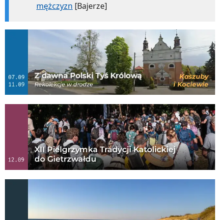
mężczyzn
[Bajerze]