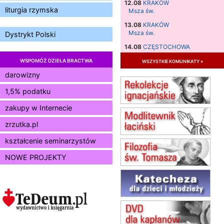
12.08
KRAKÓW
liturgia rzymska
Msza św.
13.08
KRAKÓW
Msza św.
Dystrykt Polski
14.08
CZĘSTOCHOWA
Msza św.
WSPOMÓŻ DZIEŁA BRACTWA
wszystkie komunikaty »
15.08
JASTRZĘBIE-ZDRÓJ
darowizny
Msza św.
1,5% podatku
15.08
RADOM
Msza św.
zakupy w Internecie
15.08
KIELCE
Msza św.
zrzutka.pl
15.08
BUKOWIEC
kształcenie seminarzystów
zmiana godziny Mszy św.
(jednorazowo)
NOWE PROJEKTY
15.08
SZCZECIN
zmiana godziny Mszy św.
(jednorazowo)
15.08
TCZEW
zmiana godziny Mszy św.
(jednorazowo)