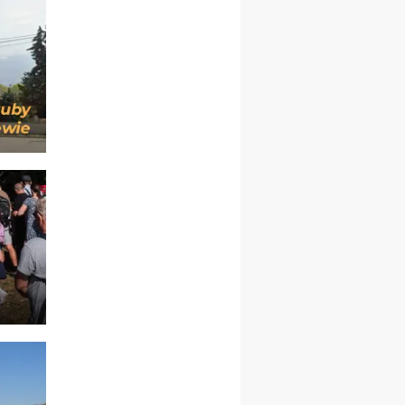
zmiana porządku
nabożeństw (na stałe)
07–11.09
KASZUBY
ZMIANA
Rekolekcje w drodze
12.09
OLSZTYN
XII Pielgrzymka Tradycji
Katolickiej do Gietrzwałdu
12.09
wyjazd z Poznania przez
Gniezno i Bydgoszcz na
pielgrzymkę do Gietrzwałdu
12.09
wyjazd z Warszawy na
pielgrzymkę do Gietrzwałdu
14–19.09
DARŁOWO
wyjazd integracyjny
21–26.09
KRAKÓW
rekolekcje ignacjańskie dla
mężczyzn
21–26.09
BAJERZE
rekolekcje ignacjańskie dla
kobiet