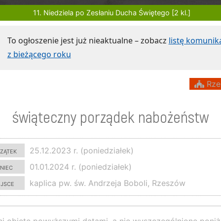
11. Niedziela po Zesłaniu Ducha Świętego [2 kl.]
To ogłoszenie jest już nieaktualne – zobacz
listę komuni
z bieżącego roku
Rze
świąteczny porządek nabożeństw
zątek
25.12.2023 r. (poniedziałek)
niec
01.01.2024 r. (poniedziałek)
ejsce
kaplica pw. św. Andrzeja Boboli, Rzeszów