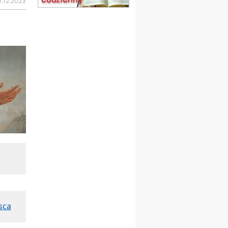
0.12.2023
15.08
SZCZECIN
zmiana godziny Mszy św.
(jednorazowo)
15.08
TCZEW
zmiana godziny Mszy św.
(jednorazowo)
15.08
NOWY SĄCZ
zmiana porządku
nabożeństw (jednorazowo)
15.08
KROSNO
Msza św.
15.08
CZĘSTOCHOWA
Msza św.
15.08
KRAKÓW
zmiana porządku
nabożeństw (jednorazowo)
15.08
KOŁOBRZEG
Msza św.
sca
15.08
RZESZÓW
zmiana adresu i poświęcenie
kaplicy