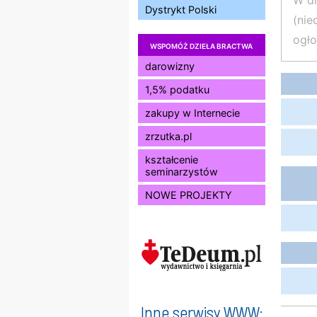
W dn
Dystrykt Polski
(nie
ogło
WSPOMÓŻ DZIEŁA BRACTWA
darowizny
1,5% podatku
zakupy w Internecie
zrzutka.pl
kształcenie
seminarzystów
NOWE PROJEKTY
Inne serwisy WWW: