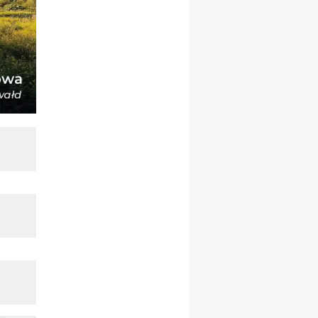
Katolickiej na Górę św. Anny
23–29.08
BESKIDY
obóz wędrowny dla
chłopców
24–29.08
KRAKÓW
rekolekcje ignacjańskie dla
kobiet
24–29.08
BAJERZE
rekolekcje ignacjańskie dla
mężczyzn
30.08
RAFAŁY
Msza św.
30.08
GNIEZNO
integracyjne spotkanie
wiernych
30.08
SŁUPSK
zmiana porządku
nabożeństw (na stałe)
06.09
TCZEW
zmiana porządku
nabożeństw (na stałe)
06.09
OLSZTYN