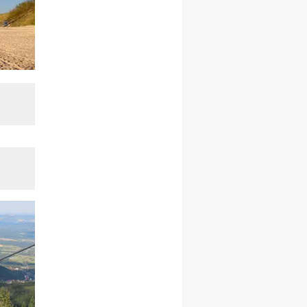
21–26.09
KARPACZ
wyjazd integracyjny
05–10.10
BAJERZE
ZMIANA
rekolekcje maryjne dla
kobiet
19–24.10
KRAKÓW
rekolekcje maryjne dla
mężczyzn
26–31.10
WARSZAWA
rekolekcje ignacjańskie dla
kobiet
09–14.11
KRAKÓW
rekolekcje ignacjańskie dla
kobiet
09–14.11
BAJERZE
rekolekcje ignacjańskie dla
mężczyzn
23–28.11
WARSZAWA
rekolekcje ignacjańskie dla
kobiet
14–19.12
BAJERZE