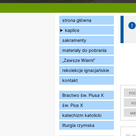
strona główna
kaplice
sakramenty
materiały do pobrania
„Zawsze Wierni”
rekolekcje ignacjańskie
kontakt
poc
Bractwo św. Piusa X
ko
św. Pius X
mi
katechizm katolicki
liturgia rzymska