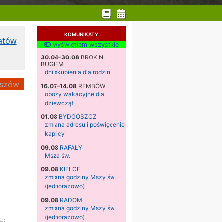
KOMUNIKATY
katów
wyświetlam wszystkie
30.04–30.08
BROK N.
BUGIEM
dni skupienia dla rodzin
szów
16.07–14.08
REMBÓW
obozy wakacyjne dla
dziewcząt
01.08
BYDGOSZCZ
zmiana adresu i poświęcenie
kaplicy
09.08
RAFAŁY
Msza św.
09.08
KIELCE
zmiana godziny Mszy św.
(jednorazowo)
09.08
RADOM
zmiana godziny Mszy św.
(jednorazowo)