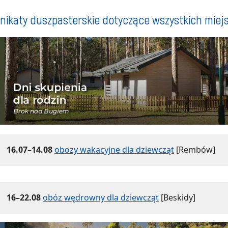
ikaty duszpasterskie dotyczące wszystkich miej
16.07–14.08
obozy wakacyjne dla dziewcząt
[Rembów]
16–22.08
obóz wędrowny dla dziewcząt
[Beskidy]