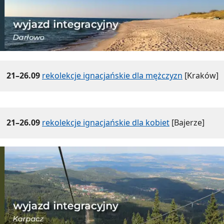
21–26.09
rekolekcje ignacjańskie dla mężczyzn
[Kraków]
21–26.09
rekolekcje ignacjańskie dla kobiet
[Bajerze]