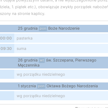
i objęte powyższymi datami, a nie wyszczególnione poniż
dziela, 1. piątek
etc
.), obowiązuje zwykły porządek nabożeń
szony na stronie kaplicy.
25 grudnia
Boże Narodzenie
pon
00:00
pasterka
09:30
suma
26 grudnia
św. Szczepana, Pierwszego
wt
Męczennika
wg porządku niedzielnego
1 stycznia
Oktawa Bożego Narodzenia
pon
wg porządku niedzielnego