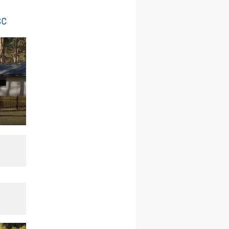
15.08
RZESZÓW
sc
zmiana porządku
nabożeństw (na stałe)
16–22.08
BESKIDY
obóz wędrowny dla
dziewcząt
16.08
KOŁOBRZEG
Msza św.
16.08
KATOWICE
integracyjne spotkanie
wiernych
17–21.08
BAJERZE
rekolekcje franciszkańskie
20–22.08
GNIEZNO →
GIETRZWAŁD
Męska pielgrzymka
rowerowa
22.08
OPOLE
Msza św.
22.08
OPOLE
II Pielgrzymka Tradycji