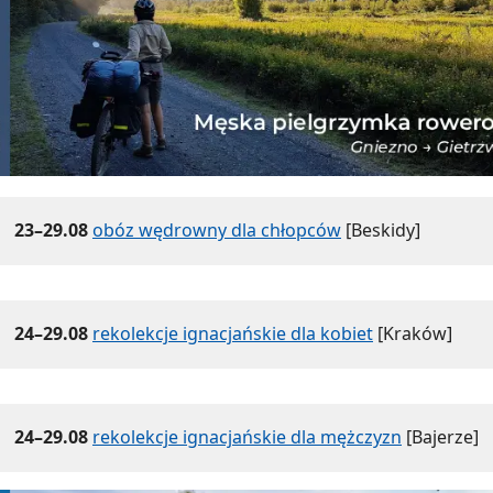
23–29.08
obóz wędrowny dla chłopców
[Beskidy]
24–29.08
rekolekcje ignacjańskie dla kobiet
[Kraków]
24–29.08
rekolekcje ignacjańskie dla mężczyzn
[Bajerze]