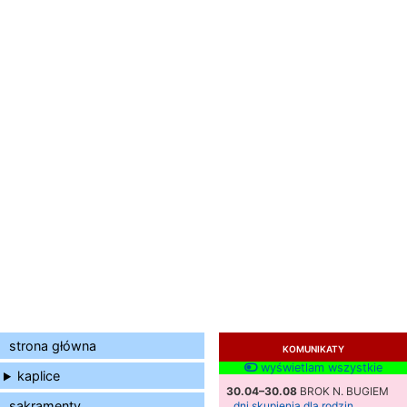
strona główna
KOMUNIKATY
wyświetlam wszystkie
kaplice
30.04–30.08
BROK N. BUGIEM
sakramenty
dni skupienia dla rodzin