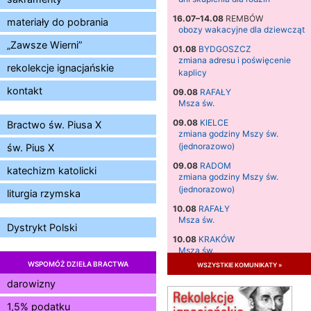
16.07–14.08
REMBÓW
materiały do pobrania
obozy wakacyjne dla dziewcząt
„Zawsze Wierni”
01.08
BYDGOSZCZ
zmiana adresu i poświęcenie
rekolekcje ignacjańskie
kaplicy
kontakt
09.08
RAFAŁY
Msza św.
09.08
KIELCE
Bractwo św. Piusa X
zmiana godziny Mszy św.
(jednorazowo)
św. Pius X
09.08
RADOM
katechizm katolicki
zmiana godziny Mszy św.
(jednorazowo)
liturgia rzymska
10.08
RAFAŁY
Msza św.
Dystrykt Polski
10.08
KRAKÓW
Msza św.
WSPOMÓŻ DZIEŁA BRACTWA
wszystkie komunikaty »
11.08
KRAKÓW
Msza św.
darowizny
12.08
KRAKÓW
1,5% podatku