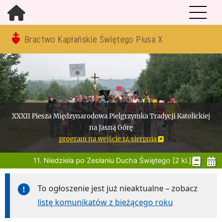
Bractwo Kapłańskie Świętego Piusa X
XXXII Piesza Międzynarodowa Pielgrzymka Tradycji Katolickiej
na Jasną Górę
program na wejście 14 sierpnia
11. Niedziela po Zesłaniu Ducha Świętego [2 kl.]
To ogłoszenie jest już nieaktualne – zobacz
listę komunikatów z bieżącego roku