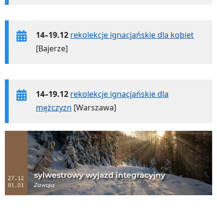
14–19.12
rekolekcje ignacjańskie dla kobiet
[Bajerze]
14–19.12
rekolekcje ignacjańskie dla
mężczyzn
[Warszawa]