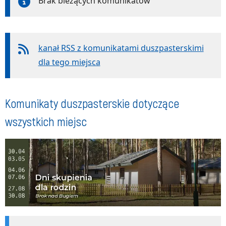
Brak bieżących komunikatów
kanał RSS z komunikatami duszpasterskimi
dla tego miejsca
Komunikaty duszpasterskie dotyczące
wszystkich miejsc