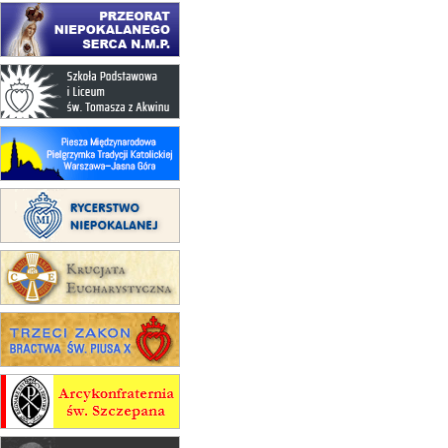
zmiana porządku nabożeństw
(jednorazowo)
15.08
KROSNO
Msza św.
15.08
CZĘSTOCHOWA
Msza św.
15.08
KRAKÓW
zmiana porządku nabożeństw
(jednorazowo)
15.08
KOŁOBRZEG
Msza św.
15.08
RZESZÓW
zmiana adresu i poświęcenie
kaplicy
15.08
RZESZÓW
zmiana porządku nabożeństw (na
stałe)
16–22.08
BESKIDY
obóz wędrowny dla dziewcząt
16.08
KOŁOBRZEG
Msza św.