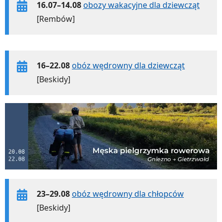
16.07–14.08
obozy wakacyjne dla dziewcząt
[Rembów]
16–22.08
obóz wędrowny dla dziewcząt
[Beskidy]
23–29.08
obóz wędrowny dla chłopców
[Beskidy]