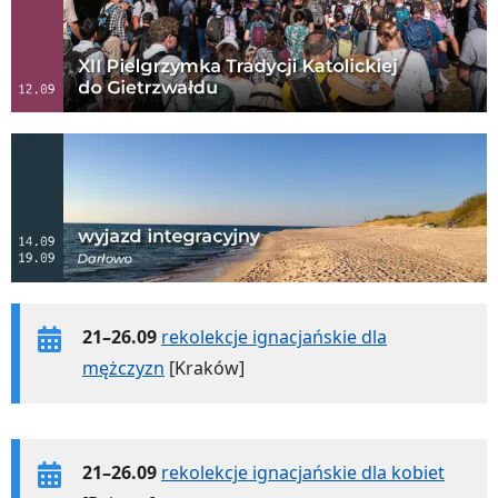
21–26.09
rekolekcje ignacjańskie dla
mężczyzn
[Kraków]
21–26.09
rekolekcje ignacjańskie dla kobiet