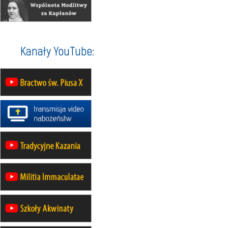
16.08
KATOWICE
integracyjne spotkanie wiernych
17–21.08
BAJERZE
rekolekcje franciszkańskie
Kanały YouTube:
20–22.08
GNIEZNO →
GIETRZWAŁD
Męska pielgrzymka rowerowa
22.08
OPOLE
Msza św.
22.08
OPOLE
II Pielgrzymka Tradycji Katolickiej
na Górę św. Anny
23–29.08
BESKIDY
obóz wędrowny dla chłopców
24–29.08
KRAKÓW
rekolekcje ignacjańskie dla kobiet
24–29.08
BAJERZE
rekolekcje ignacjańskie dla
mężczyzn
30.08
RAFAŁY
Msza św.