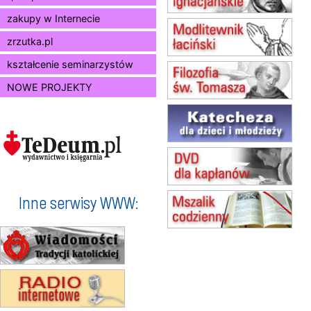
Msza św.
zakupy w Internecie
13.08
KRAKÓW
Msza św.
zrzutka.pl
14.08
CZĘSTOCHOWA
Msza św.
kształcenie seminarzystów
15.08
JASTRZĘBIE-ZDRÓJ
NOWE PROJEKTY
Msza św.
15.08
RADOM
Msza św.
15.08
KIELCE
Msza św.
15.08
BUKOWIEC
zmiana godziny Mszy św.
(jednorazowo)
Inne serwisy WWW:
15.08
SZCZECIN
zmiana godziny Mszy św.
(jednorazowo)
15.08
TCZEW
zmiana godziny Mszy św.
(jednorazowo)
15.08
NOWY SĄCZ