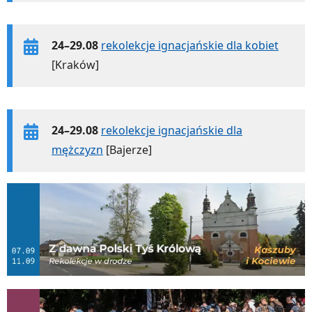
24–29.08
rekolekcje ignacjańskie dla kobiet
[Kraków]
24–29.08
rekolekcje ignacjańskie dla
mężczyzn
[Bajerze]