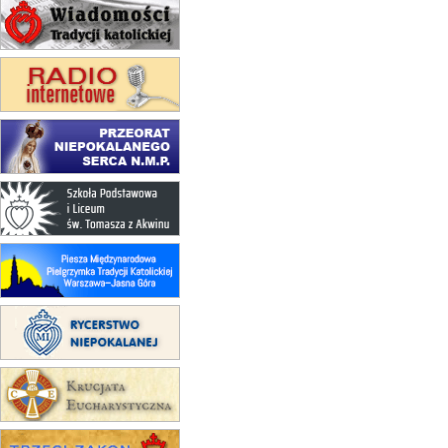
Msza św.
23–29.08
BESKIDY
obóz wędrowny dla chłopców
24–29.08
KRAKÓW
rekolekcje ignacjańskie dla kobiet
24–29.08
BAJERZE
rekolekcje ignacjańskie dla
mężczyzn
30.08
RAFAŁY
Msza św.
30.08
GNIEZNO
integracyjne spotkanie wiernych
07–11.09
KASZUBY
ZMIANA
Rekolekcje w drodze
12.09
OLSZTYN
XII Pielgrzymka Tradycji
Katolickiej do Gietrzwałdu
12.09
wyjazd z Poznania przez
Gniezno i Bydgoszcz na
pielgrzymkę do Gietrzwałdu