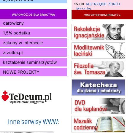
15.08
JASTRZĘBIE-ZDRÓJ
Msza św.
WSPOMÓŻ DZIEŁA BRACTWA
wszystkie komunikaty »
15.08
RADOM
Msza św.
darowizny
15.08
KIELCE
1,5% podatku
Msza św.
zakupy w Internecie
15.08
BUKOWIEC
zmiana godziny Mszy św.
zrzutka.pl
(jednorazowo)
15.08
KOŁOBRZEG
kształcenie seminarzystów
Msza św.
NOWE PROJEKTY
16–22.08
BESKIDY
obóz wędrowny dla dziewcząt
16.08
KOŁOBRZEG
Msza św.
17–21.08
BAJERZE
rekolekcje franciszkańskie
20–22.08
GNIEZNO →
GIETRZWAŁD
Inne serwisy WWW:
Męska pielgrzymka rowerowa
22.08
OPOLE