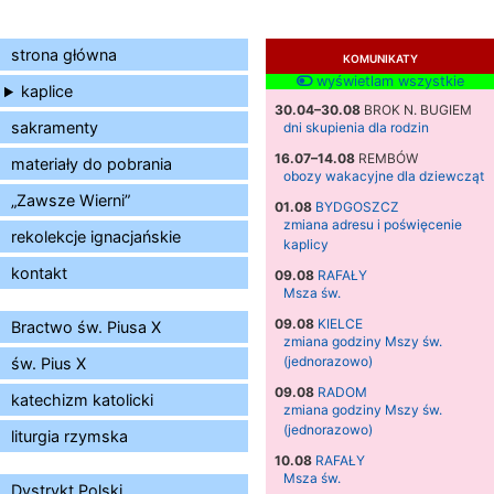
strona główna
KOMUNIKATY
wyświetlam wszystkie
kaplice
30.04–30.08
BROK N. BUGIEM
sakramenty
dni skupienia dla rodzin
16.07–14.08
REMBÓW
materiały do pobrania
obozy wakacyjne dla dziewcząt
„Zawsze Wierni”
01.08
BYDGOSZCZ
zmiana adresu i poświęcenie
rekolekcje ignacjańskie
kaplicy
kontakt
09.08
RAFAŁY
Msza św.
09.08
KIELCE
Bractwo św. Piusa X
zmiana godziny Mszy św.
(jednorazowo)
św. Pius X
09.08
RADOM
katechizm katolicki
zmiana godziny Mszy św.
(jednorazowo)
liturgia rzymska
10.08
RAFAŁY
Msza św.
Dystrykt Polski