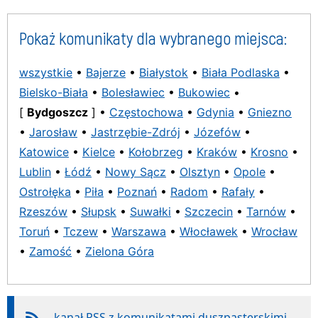
Pokaż komunikaty dla wybranego miejsca:
wszystkie
•
Bajerze
•
Białystok
•
Biała Podlaska
•
Bielsko-Biała
•
Bolesławiec
•
Bukowiec
•
[
Bydgoszcz
] •
Częstochowa
•
Gdynia
•
Gniezno
•
Jarosław
•
Jastrzębie-Zdrój
•
Józefów
•
Katowice
•
Kielce
•
Kołobrzeg
•
Kraków
•
Krosno
•
Lublin
•
Łódź
•
Nowy Sącz
•
Olsztyn
•
Opole
•
Ostrołęka
•
Piła
•
Poznań
•
Radom
•
Rafały
•
Rzeszów
•
Słupsk
•
Suwałki
•
Szczecin
•
Tarnów
•
Toruń
•
Tczew
•
Warszawa
•
Włocławek
•
Wrocław
•
Zamość
•
Zielona Góra
kanał RSS z komunikatami duszpasterskimi