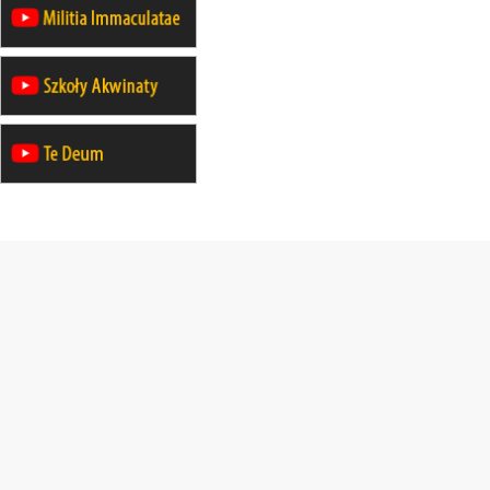
rekolekcje ignacjańskie dla
mężczyzn
23–28.11
WARSZAWA
rekolekcje ignacjańskie dla kobiet
14–19.12
BAJERZE
rekolekcje ignacjańskie dla kobiet
14–19.12
WARSZAWA
rekolekcje ignacjańskie dla
mężczyzn
27.12.2026–01.01.2027
ZAWOJA
sylwestrowy wyjazd integracyjny