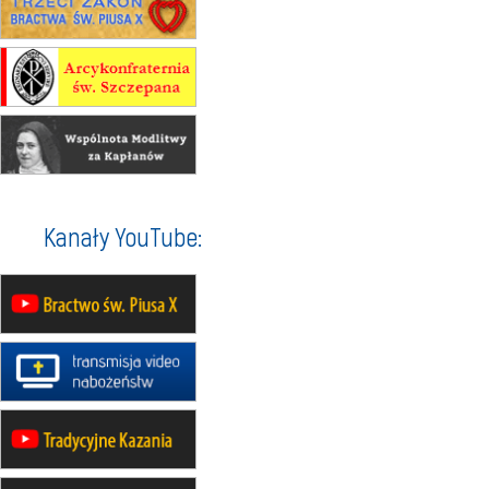
12.09
wyjazd z Warszawy na
pielgrzymkę do Gietrzwałdu
14–19.09
DARŁOWO
wyjazd integracyjny
21–26.09
KRAKÓW
rekolekcje ignacjańskie dla
mężczyzn
21–26.09
BAJERZE
rekolekcje ignacjańskie dla kobiet
Kanały YouTube:
21–26.09
KARPACZ
wyjazd integracyjny
05–10.10
BAJERZE
ZMIANA
rekolekcje maryjne dla kobiet
19–24.10
KRAKÓW
rekolekcje maryjne dla mężczyzn
26–31.10
WARSZAWA
rekolekcje ignacjańskie dla kobiet
09–14.11
KRAKÓW
rekolekcje ignacjańskie dla kobiet
09–14.11
BAJERZE