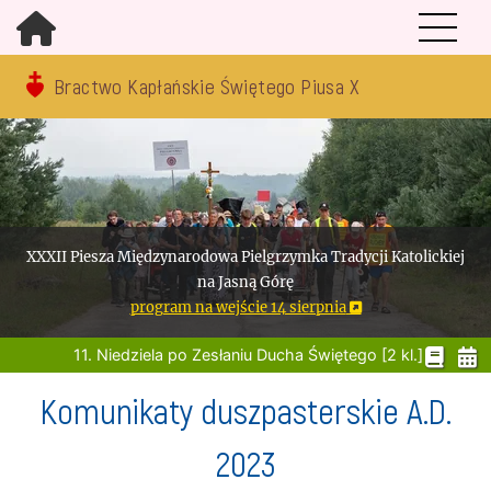
Bractwo Kapłańskie Świętego Piusa X
XXXII Piesza Międzynarodowa Pielgrzymka Tradycji Katolickiej
na Jasną Górę
program na wejście 14 sierpnia
11. Niedziela po Zesłaniu Ducha Świętego [2 kl.]
Komunikaty duszpasterskie A.D.
2023