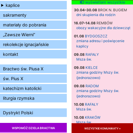
wyświetlam wszystkie
kaplice
30.04–30.08
BROK N. BUGIEM
sakramenty
dni skupienia dla rodzin
16.07–14.08
REMBÓW
materiały do pobrania
obozy wakacyjne dla dziewcząt
„Zawsze Wierni”
01.08
BYDGOSZCZ
zmiana adresu i poświęcenie
rekolekcje ignacjańskie
kaplicy
kontakt
09.08
RAFAŁY
Msza św.
09.08
KIELCE
Bractwo św. Piusa X
zmiana godziny Mszy św.
(jednorazowo)
św. Pius X
09.08
RADOM
katechizm katolicki
zmiana godziny Mszy św.
(jednorazowo)
liturgia rzymska
10.08
RAFAŁY
Msza św.
Dystrykt Polski
10.08
KRAKÓW
Msza św.
WSPOMÓŻ DZIEŁA BRACTWA
wszystkie komunikaty »
11.08
KRAKÓW