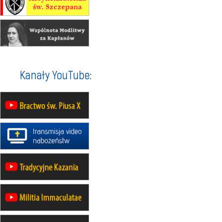
16.08
KOŁOBRZEG
Msza św.
16.08
KATOWICE
integracyjne spotkanie wiernych
17–21.08
BAJERZE
rekolekcje franciszkańskie
Kanały YouTube:
20–22.08
GNIEZNO →
GIETRZWAŁD
Męska pielgrzymka rowerowa
22.08
OPOLE
Msza św.
22.08
OPOLE
II Pielgrzymka Tradycji Katolickiej
na Górę św. Anny
23–29.08
BESKIDY
obóz wędrowny dla chłopców
24–29.08
KRAKÓW
rekolekcje ignacjańskie dla kobiet
24–29.08
BAJERZE
rekolekcje ignacjańskie dla
mężczyzn