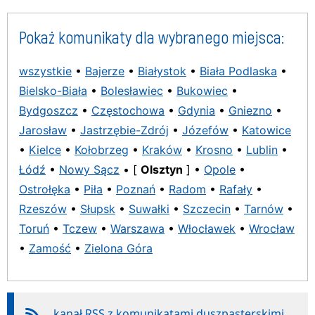
Pokaż komunikaty dla wybranego miejsca:
wszystkie
•
Bajerze
•
Białystok
•
Biała Podlaska
•
Bielsko-Biała
•
Bolesławiec
•
Bukowiec
•
Bydgoszcz
•
Częstochowa
•
Gdynia
•
Gniezno
•
Jarosław
•
Jastrzębie-Zdrój
•
Józefów
•
Katowice
•
Kielce
•
Kołobrzeg
•
Kraków
•
Krosno
•
Lublin
•
Łódź
•
Nowy Sącz
• [
Olsztyn
] •
Opole
•
Ostrołęka
•
Piła
•
Poznań
•
Radom
•
Rafały
•
Rzeszów
•
Słupsk
•
Suwałki
•
Szczecin
•
Tarnów
•
Toruń
•
Tczew
•
Warszawa
•
Włocławek
•
Wrocław
•
Zamość
•
Zielona Góra
kanał RSS z komunikatami duszpasterskimi