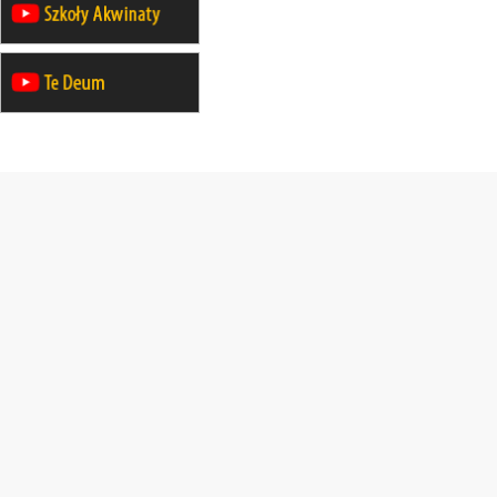
30.08
RAFAŁY
Msza św.
30.08
GNIEZNO
integracyjne spotkanie wiernych
30.08
SŁUPSK
zmiana porządku nabożeństw (na
stałe)
06.09
TCZEW
zmiana porządku nabożeństw (na
stałe)
06.09
OLSZTYN
zmiana porządku nabożeństw (na
stałe)
07–11.09
KASZUBY
ZMIANA
Rekolekcje w drodze
12.09
OLSZTYN
XII Pielgrzymka Tradycji
Katolickiej do Gietrzwałdu
12.09
wyjazd z Poznania przez
Gniezno i Bydgoszcz na
pielgrzymkę do Gietrzwałdu