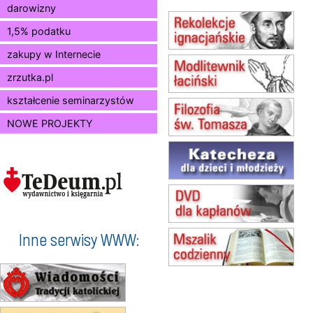
Msza św.
darowizny
12.08
KRAKÓW
1,5% podatku
Msza św.
zakupy w Internecie
13.08
KRAKÓW
Msza św.
zrzutka.pl
14.08
CZĘSTOCHOWA
Msza św.
kształcenie seminarzystów
15.08
JASTRZĘBIE-ZDRÓJ
NOWE PROJEKTY
Msza św.
15.08
RADOM
Msza św.
15.08
KIELCE
Msza św.
15.08
BUKOWIEC
zmiana godziny Mszy św.
(jednorazowo)
Inne serwisy WWW:
15.08
SZCZECIN
zmiana godziny Mszy św.
(jednorazowo)
15.08
TCZEW
zmiana godziny Mszy św.