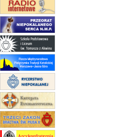
(jednorazowo)
15.08
NOWY SĄCZ
zmiana porządku nabożeństw
(jednorazowo)
15.08
KROSNO
Msza św.
15.08
CZĘSTOCHOWA
Msza św.
15.08
KRAKÓW
zmiana porządku nabożeństw
(jednorazowo)
15.08
KOŁOBRZEG
Msza św.
15.08
RZESZÓW
zmiana adresu i poświęcenie
kaplicy
15.08
RZESZÓW
zmiana porządku nabożeństw (na
stałe)
16–22.08
BESKIDY
obóz wędrowny dla dziewcząt