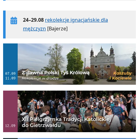
24–29.08
rekolekcje ignacjańskie dla
mężczyzn
[Bajerze]