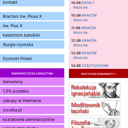
kontakt
10.08
RAFAŁY
Msza św.
10.08
KRAKÓW
Bractwo św. Piusa X
Msza św.
św. Pius X
11.08
KRAKÓW
Msza św.
katechizm katolicki
12.08
KRAKÓW
liturgia rzymska
Msza św.
13.08
KRAKÓW
Msza św.
Dystrykt Polski
14.08
CZĘSTOCHOWA
Msza św.
WSPOMÓŻ DZIEŁA BRACTWA
wszystkie komunikaty »
15.08
JASTRZĘBIE-ZDRÓJ
darowizny
Msza św.
1,5% podatku
15.08
RADOM
Msza św.
zakupy w Internecie
15.08
KIELCE
Msza św.
zrzutka.pl
15.08
BUKOWIEC
kształcenie seminarzystów
zmiana godziny Mszy św.
(jednorazowo)