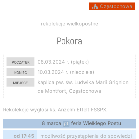
Częstochowa
rekolekcje wielkopostne
Pokora
początek
08.03.2024 r. (piątek)
koniec
10.03.2024 r. (niedziela)
miejsce
kaplica pw. św. Ludwika Marii Grignion
de Montfort, Częstochowa
Rekolekcje wygłosi ks. Anzelm Ettelt FSSPX.
8 marca
feria Wielkiego Postu
pt
od 17:45
możliwość przystąpienia do spowiedzi