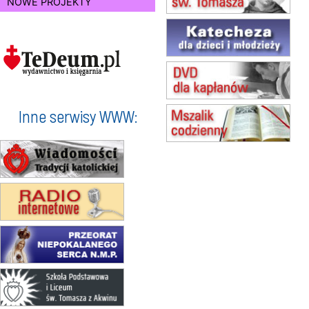
NOWE PROJEKTY
15.08
SZCZECIN
zmiana godziny Mszy św.
(jednorazowo)
15.08
TCZEW
zmiana godziny Mszy św.
(jednorazowo)
15.08
NOWY SĄCZ
zmiana porządku nabożeństw
Inne serwisy WWW:
(jednorazowo)
15.08
KROSNO
Msza św.
15.08
CZĘSTOCHOWA
Msza św.
15.08
KRAKÓW
zmiana porządku nabożeństw
(jednorazowo)
15.08
KOŁOBRZEG
Msza św.
15.08
RZESZÓW
zmiana adresu i poświęcenie
kaplicy