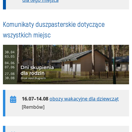
dla tego miejsca
Komunikaty duszpasterskie dotyczące
wszystkich miejsc
16.07–14.08
obozy wakacyjne dla dziewcząt
[Rembów]