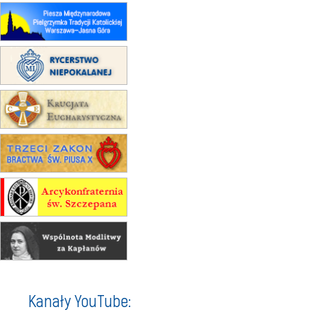
15.08
RZESZÓW
zmiana porządku nabożeństw (na
stałe)
16–22.08
BESKIDY
obóz wędrowny dla dziewcząt
16.08
KOŁOBRZEG
Msza św.
16.08
KATOWICE
integracyjne spotkanie wiernych
17–21.08
BAJERZE
rekolekcje franciszkańskie
20–22.08
GNIEZNO →
GIETRZWAŁD
Męska pielgrzymka rowerowa
22.08
OPOLE
Msza św.
22.08
OPOLE
II Pielgrzymka Tradycji Katolickiej
na Górę św. Anny
23–29.08
BESKIDY
Kanały YouTube:
obóz wędrowny dla chłopców