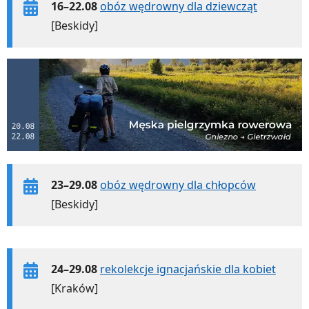
16–22.08
obóz wędrowny dla dziewcząt
[Beskidy]
23–29.08
obóz wędrowny dla chłopców
[Beskidy]
24–29.08
rekolekcje ignacjańskie dla kobiet
[Kraków]