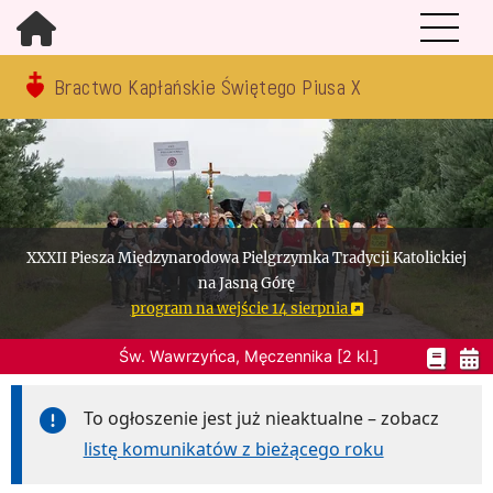
Bractwo Kapłańskie Świętego Piusa X
XXXII Piesza Międzynarodowa Pielgrzymka Tradycji Katolickiej
na Jasną Górę
program na wejście 14 sierpnia
Św. Wawrzyńca, Męczennika [2 kl.]
To ogłoszenie jest już nieaktualne – zobacz
listę komunikatów z bieżącego roku