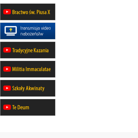
24–29.08
KRAKÓW
rekolekcje ignacjańskie dla kobiet
24–29.08
BAJERZE
rekolekcje ignacjańskie dla
mężczyzn
30.08
RAFAŁY
Msza św.
30.08
GNIEZNO
integracyjne spotkanie wiernych
30.08
SŁUPSK
zmiana porządku nabożeństw (na
stałe)
06.09
TCZEW
zmiana porządku nabożeństw (na
stałe)
06.09
OLSZTYN
zmiana porządku nabożeństw (na
stałe)
07–11.09
KASZUBY
ZMIANA
Rekolekcje w drodze
12.09
OLSZTYN