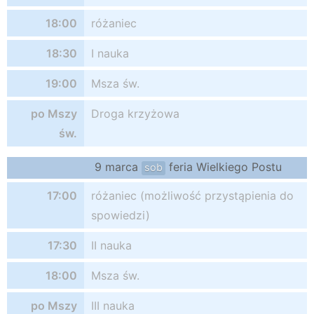
18:00
różaniec
18:30
I nauka
19:00
Msza św.
po Mszy
Droga krzyżowa
św.
9 marca
feria Wielkiego Postu
sob
17:00
różaniec (możliwość przystąpienia do
spowiedzi)
17:30
II nauka
18:00
Msza św.
po Mszy
III nauka