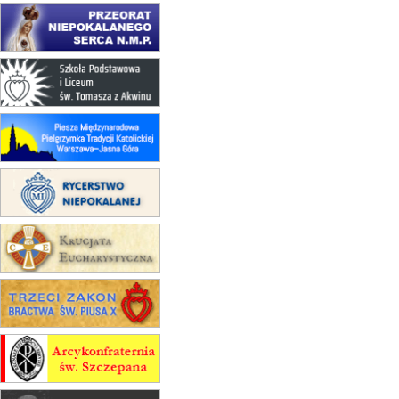
22.08
OPOLE
Msza św.
23–29.08
BESKIDY
obóz wędrowny dla chłopców
24–29.08
KRAKÓW
rekolekcje ignacjańskie dla kobiet
24–29.08
BAJERZE
rekolekcje ignacjańskie dla
mężczyzn
30.08
RAFAŁY
Msza św.
30.08
GNIEZNO
integracyjne spotkanie wiernych
07–11.09
KASZUBY
ZMIANA
Rekolekcje w drodze
12.09
OLSZTYN
XII Pielgrzymka Tradycji
Katolickiej do Gietrzwałdu
12.09
wyjazd z Poznania przez
Gniezno i Bydgoszcz na