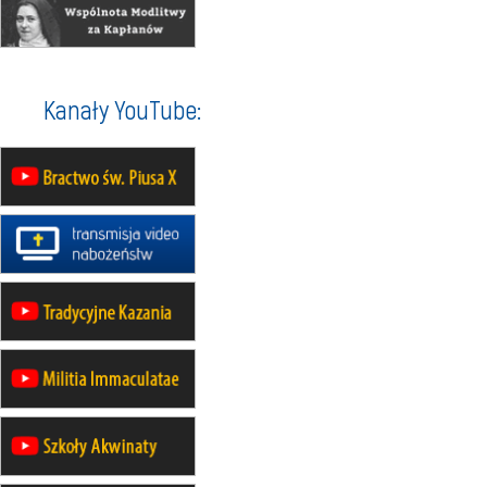
pielgrzymkę do Gietrzwałdu
12.09
wyjazd z Warszawy na
pielgrzymkę do Gietrzwałdu
14–19.09
DARŁOWO
Kanały YouTube:
wyjazd integracyjny
21–26.09
KRAKÓW
rekolekcje ignacjańskie dla
mężczyzn
21–26.09
BAJERZE
rekolekcje ignacjańskie dla kobiet
21–26.09
KARPACZ
wyjazd integracyjny
05–10.10
BAJERZE
ZMIANA
rekolekcje maryjne dla kobiet
19–24.10
KRAKÓW
rekolekcje maryjne dla mężczyzn
26–31.10
WARSZAWA
rekolekcje ignacjańskie dla kobiet
09–14.11
KRAKÓW
rekolekcje ignacjańskie dla kobiet