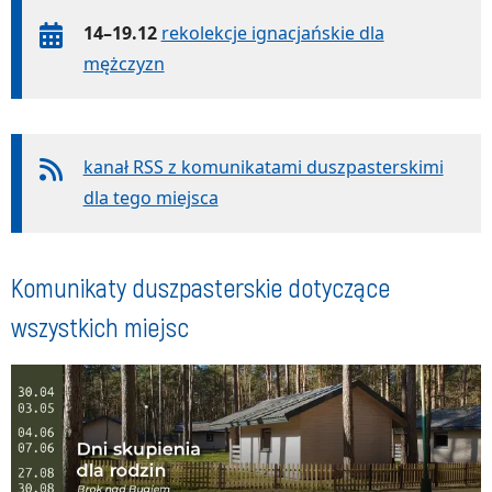
14–19.12
rekolekcje ignacjańskie dla
mężczyzn
kanał RSS z komunikatami duszpasterskimi
dla tego miejsca
Komunikaty duszpasterskie dotyczące
wszystkich miejsc