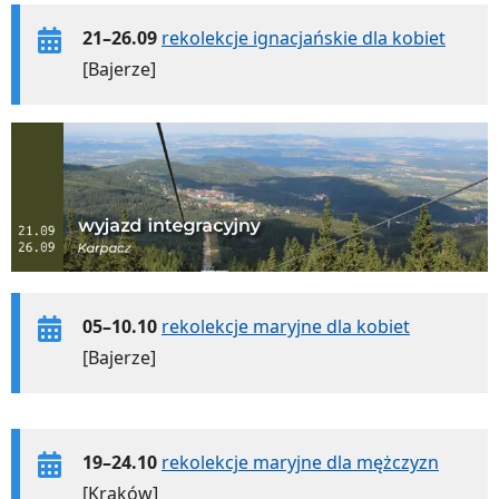
21–26.09
rekolekcje ignacjańskie dla kobiet
[Bajerze]
05–10.10
rekolekcje maryjne dla kobiet
[Bajerze]
19–24.10
rekolekcje maryjne dla mężczyzn
[Kraków]