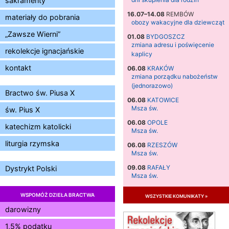
sakramenty
16.07–14.08
REMBÓW
materiały do pobrania
obozy wakacyjne dla dziewcząt
„Zawsze Wierni”
01.08
BYDGOSZCZ
zmiana adresu i poświęcenie
rekolekcje ignacjańskie
kaplicy
kontakt
06.08
KRAKÓW
zmiana porządku nabożeństw
(jednorazowo)
Bractwo św. Piusa X
06.08
KATOWICE
Msza św.
św. Pius X
06.08
OPOLE
katechizm katolicki
Msza św.
liturgia rzymska
06.08
RZESZÓW
Msza św.
09.08
RAFAŁY
Dystrykt Polski
Msza św.
09.08
KIELCE
WSPOMÓŻ DZIEŁA BRACTWA
wszystkie komunikaty »
zmiana godziny Mszy św.
(jednorazowo)
darowizny
09.08
RADOM
1,5% podatku