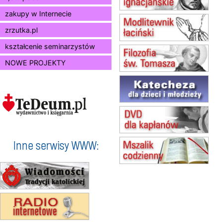
zmiana godziny Mszy św.
(jednorazowo)
zakupy w Internecie
10.08
RAFAŁY
zrzutka.pl
Msza św.
15.08
JASTRZĘBIE-ZDRÓJ
kształcenie seminarzystów
Msza św.
NOWE PROJEKTY
15.08
RADOM
Msza św.
15.08
KIELCE
Msza św.
15.08
KOŁOBRZEG
Msza św.
16–22.08
BESKIDY
obóz wędrowny dla dziewcząt
Inne serwisy WWW:
16.08
KOŁOBRZEG
Msza św.
17–21.08
BAJERZE
rekolekcje franciszkańskie
20–22.08
GNIEZNO →
GIETRZWAŁD
Męska pielgrzymka rowerowa