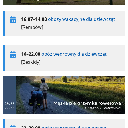
16.07–14.08
obozy wakacyjne dla dziewcząt
[Rembów]
16–22.08
obóz wędrowny dla dziewcząt
[Beskidy]
23–29.08
obóz wędrowny dla chłopców