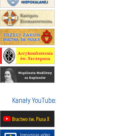
15.08
RZESZÓW
zmiana adresu i poświęcenie
kaplicy
15.08
RZESZÓW
zmiana porządku nabożeństw (na
stałe)
16–22.08
BESKIDY
obóz wędrowny dla dziewcząt
16.08
KOŁOBRZEG
Msza św.
16.08
KATOWICE
integracyjne spotkanie wiernych
17–21.08
BAJERZE
rekolekcje franciszkańskie
Kanały YouTube:
20–22.08
GNIEZNO →
GIETRZWAŁD
Męska pielgrzymka rowerowa
22.08
OPOLE
Msza św.
22.08
OPOLE
II Pielgrzymka Tradycji Katolickiej