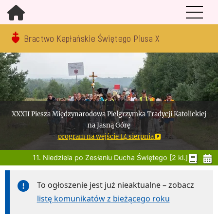
Bractwo Kapłańskie Świętego Piusa X
XXXII Piesza Międzynarodowa Pielgrzymka Tradycji Katolickiej
na Jasną Górę
program na wejście 14 sierpnia
11. Niedziela po Zesłaniu Ducha Świętego [2 kl.]
To ogłoszenie jest już nieaktualne – zobacz
listę komunikatów z bieżącego roku