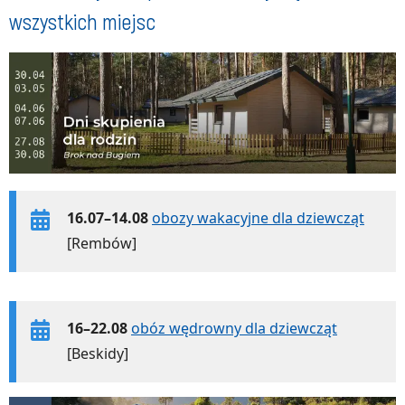
wszystkich miejsc
16.07–14.08
obozy wakacyjne dla dziewcząt
[Rembów]
16–22.08
obóz wędrowny dla dziewcząt
[Beskidy]