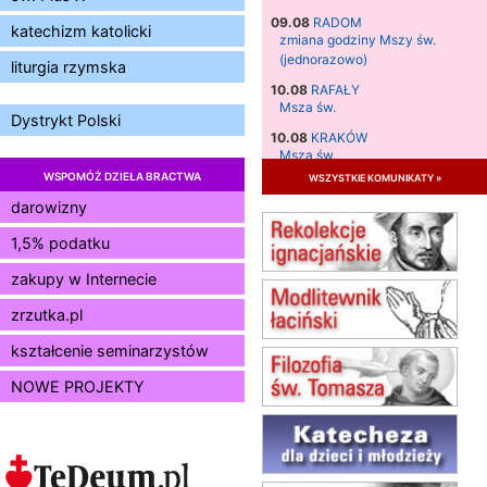
09.08
RADOM
katechizm katolicki
zmiana godziny Mszy św.
(jednorazowo)
liturgia rzymska
10.08
RAFAŁY
Msza św.
Dystrykt Polski
10.08
KRAKÓW
Msza św.
WSPOMÓŻ DZIEŁA BRACTWA
wszystkie komunikaty »
11.08
KRAKÓW
Msza św.
darowizny
12.08
KRAKÓW
1,5% podatku
Msza św.
zakupy w Internecie
13.08
KRAKÓW
Msza św.
zrzutka.pl
14.08
CZĘSTOCHOWA
Msza św.
kształcenie seminarzystów
15.08
JASTRZĘBIE-ZDRÓJ
NOWE PROJEKTY
Msza św.
15.08
RADOM
Msza św.
15.08
KIELCE