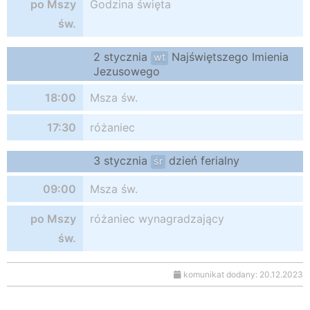
po Mszy
Godzina święta
św.
2 stycznia
Najświętszego Imienia
wt
Jezusowego
18:00
Msza św.
17:30
różaniec
3 stycznia
dzień ferialny
śr
09:00
Msza św.
po Mszy
różaniec wynagradzający
św.
komunikat dodany: 20.12.2023