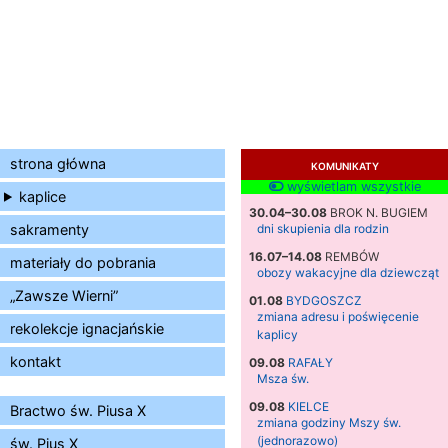
strona główna
KOMUNIKATY
wyświetlam wszystkie
kaplice
30.04–30.08
BROK N. BUGIEM
sakramenty
dni skupienia dla rodzin
16.07–14.08
REMBÓW
materiały do pobrania
obozy wakacyjne dla dziewcząt
„Zawsze Wierni”
01.08
BYDGOSZCZ
zmiana adresu i poświęcenie
rekolekcje ignacjańskie
kaplicy
kontakt
09.08
RAFAŁY
Msza św.
09.08
KIELCE
Bractwo św. Piusa X
zmiana godziny Mszy św.
(jednorazowo)
św. Pius X