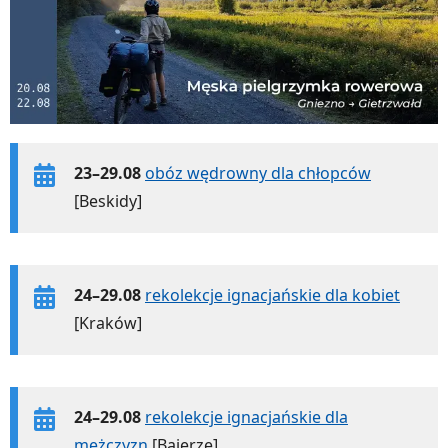
23–29.08
obóz wędrowny dla chłopców
[Beskidy]
24–29.08
rekolekcje ignacjańskie dla kobiet
[Kraków]
24–29.08
rekolekcje ignacjańskie dla
mężczyzn
[Bajerze]