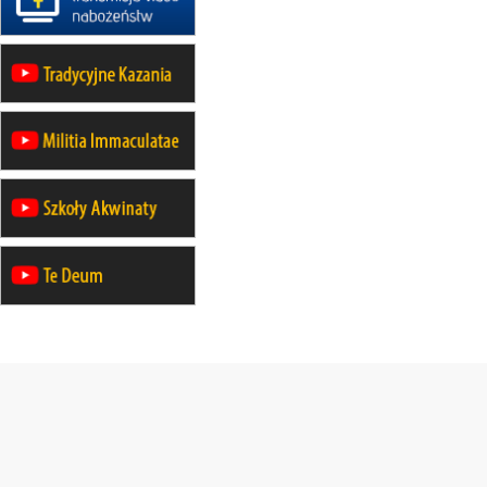
na Górę św. Anny
23–29.08
BESKIDY
obóz wędrowny dla chłopców
24–29.08
KRAKÓW
rekolekcje ignacjańskie dla kobiet
24–29.08
BAJERZE
rekolekcje ignacjańskie dla
mężczyzn
30.08
RAFAŁY
Msza św.
30.08
GNIEZNO
integracyjne spotkanie wiernych
30.08
SŁUPSK
zmiana porządku nabożeństw (na
stałe)
06.09
TCZEW
zmiana porządku nabożeństw (na
stałe)
06.09
OLSZTYN
zmiana porządku nabożeństw (na
stałe)