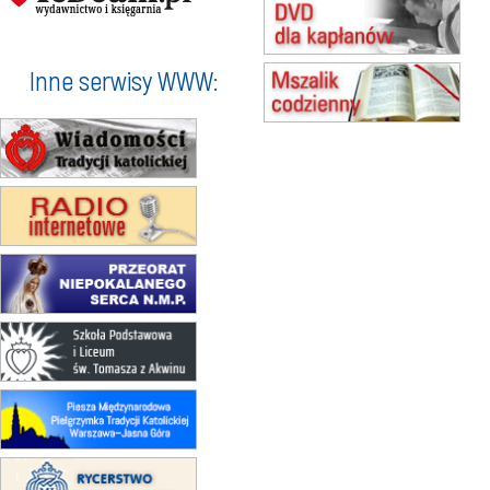
Msza św.
15.08
BUKOWIEC
zmiana godziny Mszy św.
(jednorazowo)
Inne serwisy WWW:
15.08
SZCZECIN
zmiana godziny Mszy św.
(jednorazowo)
15.08
TCZEW
zmiana godziny Mszy św.
(jednorazowo)
15.08
NOWY SĄCZ
zmiana porządku nabożeństw
(jednorazowo)
15.08
KROSNO
Msza św.
15.08
CZĘSTOCHOWA
Msza św.
15.08
KRAKÓW
zmiana porządku nabożeństw
(jednorazowo)
15.08
KOŁOBRZEG
Msza św.