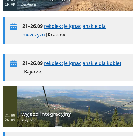
21–26.09
rekolekcje ignacjańskie dla
mężczyzn
[Kraków]
21–26.09
rekolekcje ignacjańskie dla kobiet
[Bajerze]