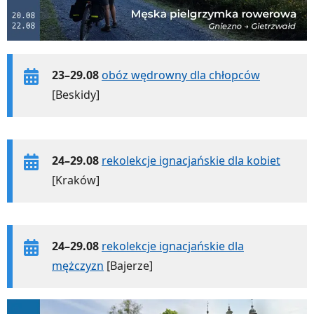
23–29.08
obóz wędrowny dla chłopców
[Beskidy]
24–29.08
rekolekcje ignacjańskie dla kobiet
[Kraków]
24–29.08
rekolekcje ignacjańskie dla
mężczyzn
[Bajerze]