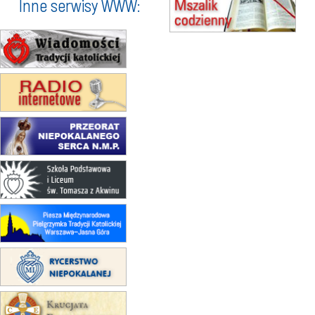
Inne serwisy WWW:
16.08
KOŁOBRZEG
Msza św.
17–21.08
BAJERZE
rekolekcje franciszkańskie
20–22.08
GNIEZNO →
GIETRZWAŁD
Męska pielgrzymka rowerowa
22.08
OPOLE
Msza św.
23–29.08
BESKIDY
obóz wędrowny dla chłopców
24–29.08
KRAKÓW
rekolekcje ignacjańskie dla kobiet
24–29.08
BAJERZE
rekolekcje ignacjańskie dla
mężczyzn
30.08
RAFAŁY
Msza św.
30.08
GNIEZNO
integracyjne spotkanie wiernych