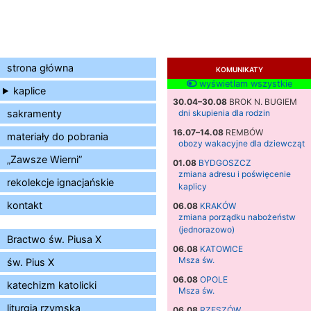
strona główna
KOMUNIKATY
wyświetlam wszystkie
kaplice
30.04–30.08
BROK N. BUGIEM
sakramenty
dni skupienia dla rodzin
16.07–14.08
REMBÓW
materiały do pobrania
obozy wakacyjne dla dziewcząt
„Zawsze Wierni”
01.08
BYDGOSZCZ
zmiana adresu i poświęcenie
rekolekcje ignacjańskie
kaplicy
kontakt
06.08
KRAKÓW
zmiana porządku nabożeństw
(jednorazowo)
Bractwo św. Piusa X
06.08
KATOWICE
Msza św.
św. Pius X
06.08
OPOLE
katechizm katolicki
Msza św.
liturgia rzymska
06.08
RZESZÓW