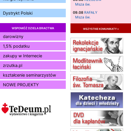
Msza św.
09.08
RAFAŁY
Dystrykt Polski
Msza św.
09.08
KIELCE
WSPOMÓŻ DZIEŁA BRACTWA
wszystkie komunikaty »
zmiana godziny Mszy św.
(jednorazowo)
darowizny
09.08
RADOM
1,5% podatku
zmiana godziny Mszy św.
(jednorazowo)
zakupy w Internecie
10.08
RAFAŁY
zrzutka.pl
Msza św.
15.08
JASTRZĘBIE-ZDRÓJ
kształcenie seminarzystów
Msza św.
NOWE PROJEKTY
15.08
RADOM
Msza św.
15.08
KIELCE
Msza św.
15.08
KOŁOBRZEG
Msza św.
16–22.08
BESKIDY
obóz wędrowny dla dziewcząt