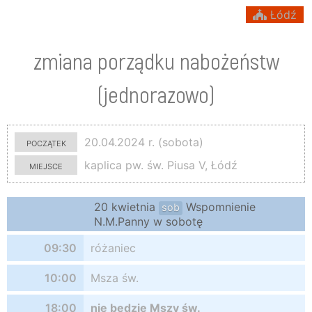
Łódź
zmiana porządku nabożeństw
(jednorazowo)
początek
20.04.2024 r. (sobota)
miejsce
kaplica pw. św. Piusa V, Łódź
20 kwietnia
Wspomnienie
sob
N.M.Panny w sobotę
09:30
różaniec
10:00
Msza św.
18:00
nie będzie Mszy św.