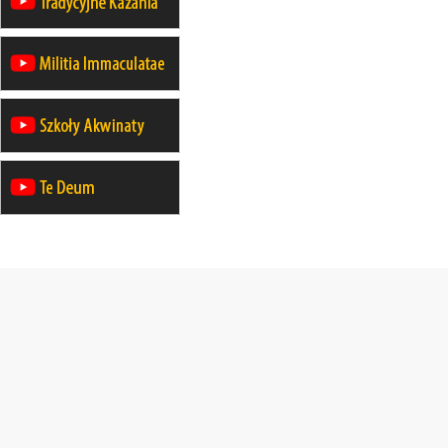
05–10.10
BAJERZE
ZMIANA
rekolekcje maryjne dla kobiet
19–24.10
KRAKÓW
rekolekcje maryjne dla mężczyzn
26–31.10
WARSZAWA
rekolekcje ignacjańskie dla kobiet
09–14.11
KRAKÓW
rekolekcje ignacjańskie dla kobiet
09–14.11
BAJERZE
rekolekcje ignacjańskie dla
mężczyzn
23–28.11
WARSZAWA
rekolekcje ignacjańskie dla kobiet
14–19.12
BAJERZE
rekolekcje ignacjańskie dla kobiet
14–19.12
WARSZAWA
rekolekcje ignacjańskie dla
mężczyzn
27.12.2026–01.01.2027
ZAWOJA
sylwestrowy wyjazd integracyjny