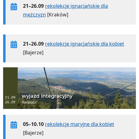
21–26.09
rekolekcje ignacjańskie dla
mężczyzn
[Kraków]
21–26.09
rekolekcje ignacjańskie dla kobiet
[Bajerze]
05–10.10
rekolekcje maryjne dla kobiet
[Bajerze]