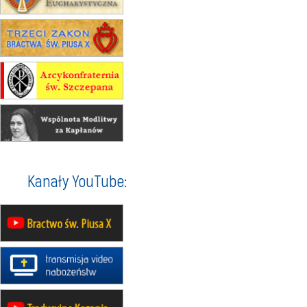
07–11.09
KASZUBY
ZMIANA
Rekolekcje w drodze
12.09
OLSZTYN
XII Pielgrzymka Tradycji
Katolickiej do Gietrzwałdu
12.09
wyjazd z Poznania przez
Gniezno i Bydgoszcz na
pielgrzymkę do Gietrzwałdu
12.09
wyjazd z Warszawy na
pielgrzymkę do Gietrzwałdu
14–19.09
DARŁOWO
Kanały YouTube:
wyjazd integracyjny
21–26.09
KRAKÓW
rekolekcje ignacjańskie dla
mężczyzn
21–26.09
BAJERZE
rekolekcje ignacjańskie dla kobiet
21–26.09
KARPACZ
wyjazd integracyjny