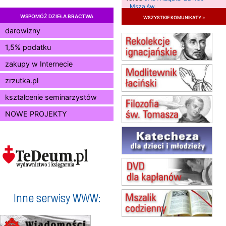
Msza św.
WSPOMÓŻ DZIEŁA BRACTWA
wszystkie komunikaty »
15.08
RADOM
Msza św.
darowizny
15.08
KIELCE
1,5% podatku
Msza św.
zakupy w Internecie
15.08
BUKOWIEC
zmiana godziny Mszy św.
zrzutka.pl
(jednorazowo)
15.08
SZCZECIN
kształcenie seminarzystów
zmiana godziny Mszy św.
NOWE PROJEKTY
(jednorazowo)
15.08
TCZEW
zmiana godziny Mszy św.
(jednorazowo)
15.08
NOWY SĄCZ
zmiana porządku nabożeństw
(jednorazowo)
15.08
KROSNO
Inne serwisy WWW:
Msza św.
15.08
CZĘSTOCHOWA
Msza św.