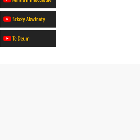
rekolekcje ignacjańskie dla
mężczyzn
21–26.09
BAJERZE
rekolekcje ignacjańskie dla kobiet
21–26.09
KARPACZ
wyjazd integracyjny
05–10.10
BAJERZE
ZMIANA
rekolekcje maryjne dla kobiet
19–24.10
KRAKÓW
rekolekcje maryjne dla mężczyzn
26–31.10
WARSZAWA
rekolekcje ignacjańskie dla kobiet
09–14.11
KRAKÓW
rekolekcje ignacjańskie dla kobiet
09–14.11
BAJERZE
rekolekcje ignacjańskie dla
mężczyzn
23–28.11
WARSZAWA
rekolekcje ignacjańskie dla kobiet
14–19.12
BAJERZE
rekolekcje ignacjańskie dla kobiet