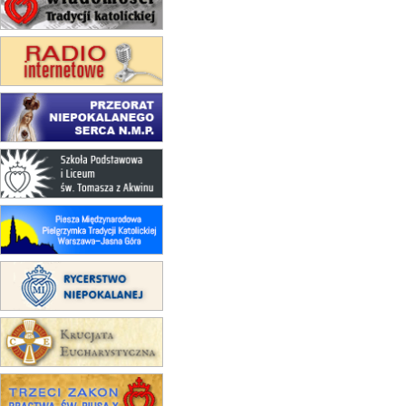
15.08
KOŁOBRZEG
Msza św.
16–22.08
BESKIDY
obóz wędrowny dla dziewcząt
16.08
KOŁOBRZEG
Msza św.
17–21.08
BAJERZE
rekolekcje franciszkańskie
20–22.08
GNIEZNO →
GIETRZWAŁD
Męska pielgrzymka rowerowa
22.08
OPOLE
Msza św.
22.08
OPOLE
II Pielgrzymka Tradycji Katolickiej
na Górę św. Anny
23–29.08
BESKIDY
obóz wędrowny dla chłopców
24–29.08
KRAKÓW
rekolekcje ignacjańskie dla kobiet
24–29.08
BAJERZE