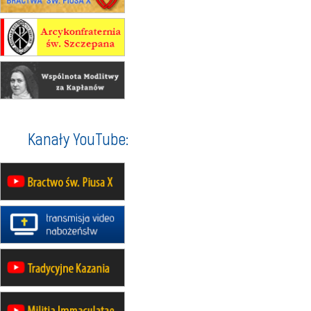
rekolekcje ignacjańskie dla
mężczyzn
30.08
RAFAŁY
Msza św.
30.08
GNIEZNO
integracyjne spotkanie wiernych
07–11.09
KASZUBY
ZMIANA
Rekolekcje w drodze
12.09
OLSZTYN
Kanały YouTube:
XII Pielgrzymka Tradycji
Katolickiej do Gietrzwałdu
12.09
wyjazd z Poznania przez
Gniezno i Bydgoszcz na
pielgrzymkę do Gietrzwałdu
12.09
wyjazd z Warszawy na
pielgrzymkę do Gietrzwałdu
14–19.09
DARŁOWO
wyjazd integracyjny
21–26.09
KRAKÓW