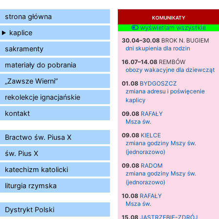
strona główna
KOMUNIKATY
wyświetlam wszystkie
kaplice
30.04–30.08
BROK N. BUGIEM
sakramenty
dni skupienia dla rodzin
16.07–14.08
REMBÓW
materiały do pobrania
obozy wakacyjne dla dziewcząt
„Zawsze Wierni”
01.08
BYDGOSZCZ
zmiana adresu i poświęcenie
rekolekcje ignacjańskie
kaplicy
kontakt
09.08
RAFAŁY
Msza św.
09.08
KIELCE
Bractwo św. Piusa X
zmiana godziny Mszy św.
(jednorazowo)
św. Pius X
09.08
RADOM
katechizm katolicki
zmiana godziny Mszy św.
(jednorazowo)
liturgia rzymska
10.08
RAFAŁY
Msza św.
Dystrykt Polski
15.08
JASTRZĘBIE-ZDRÓJ