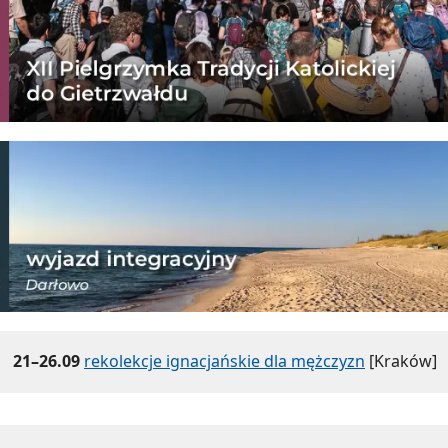
21–26.09
rekolekcje ignacjańskie dla mężczyzn
[Kraków]