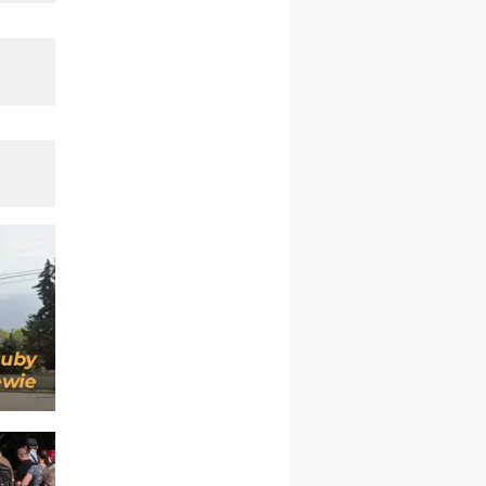
Msza św.
30.08
GNIEZNO
integracyjne spotkanie
wiernych
07–11.09
KASZUBY
ZMIANA
Rekolekcje w drodze
12.09
OLSZTYN
XII Pielgrzymka Tradycji
Katolickiej do Gietrzwałdu
12.09
wyjazd z Poznania przez
Gniezno i Bydgoszcz na
pielgrzymkę do Gietrzwałdu
12.09
wyjazd z Warszawy na
pielgrzymkę do Gietrzwałdu
14–19.09
DARŁOWO
wyjazd integracyjny
21–26.09
KRAKÓW
rekolekcje ignacjańskie dla
mężczyzn