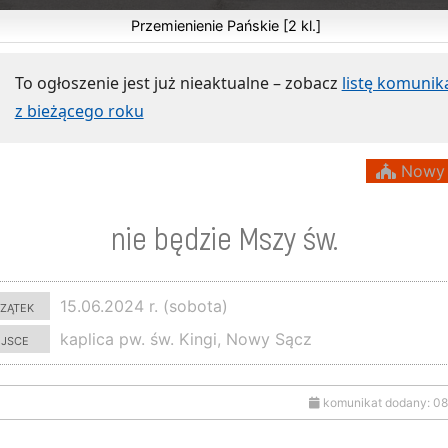
Przemienienie Pańskie [2 kl.]
To ogłoszenie jest już nieaktualne – zobacz
listę komuni
z bieżącego roku
Nowy 
nie będzie Mszy św.
zątek
15.06.2024 r. (sobota)
ejsce
kaplica pw. św. Kingi, Nowy Sącz
komunikat dodany: 08