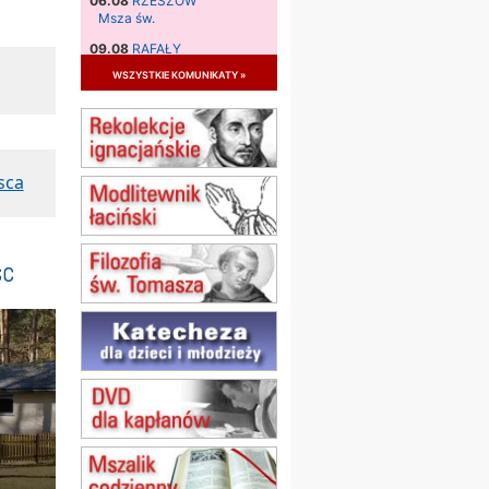
06.08
RZESZÓW
Msza św.
09.08
RAFAŁY
Msza św.
wszystkie komunikaty »
09.08
KIELCE
zmiana godziny Mszy św.
(jednorazowo)
09.08
RADOM
sca
zmiana godziny Mszy św.
(jednorazowo)
10.08
RAFAŁY
Msza św.
sc
15.08
JASTRZĘBIE-ZDRÓJ
Msza św.
15.08
RADOM
Msza św.
15.08
KIELCE
Msza św.
15.08
KOŁOBRZEG
Msza św.
16–22.08
BESKIDY