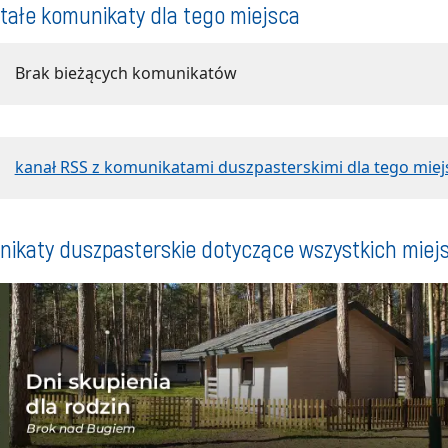
tałe komunikaty dla tego miejsca
Brak bieżących komunikatów
kanał RSS z komunikatami duszpasterskimi dla tego miej
ikaty duszpasterskie dotyczące wszystkich miej