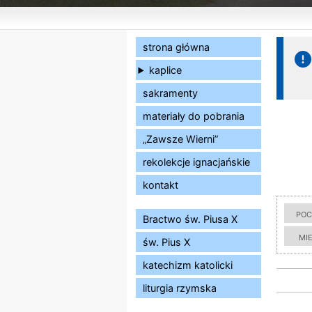
strona główna
kaplice
sakramenty
materiały do pobrania
„Zawsze Wierni”
rekolekcje ignacjańskie
kontakt
poc
Bractwo św. Piusa X
mi
św. Pius X
katechizm katolicki
liturgia rzymska