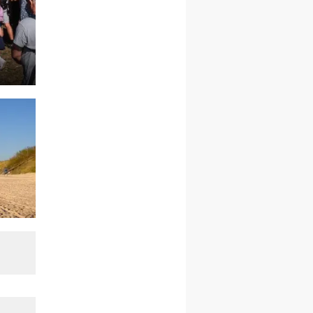
21–26.09
BAJERZE
rekolekcje ignacjańskie dla
kobiet
21–26.09
KARPACZ
wyjazd integracyjny
05–10.10
BAJERZE
ZMIANA
rekolekcje maryjne dla
kobiet
19–24.10
KRAKÓW
rekolekcje maryjne dla
mężczyzn
26–31.10
WARSZAWA
rekolekcje ignacjańskie dla
kobiet
09–14.11
KRAKÓW
rekolekcje ignacjańskie dla
kobiet
09–14.11
BAJERZE
rekolekcje ignacjańskie dla
mężczyzn
23–28.11
WARSZAWA
rekolekcje ignacjańskie dla