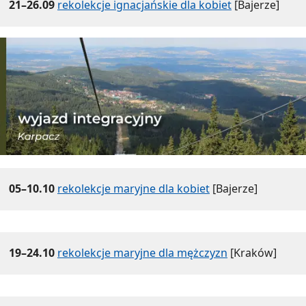
21–26.09
rekolekcje ignacjańskie dla kobiet
[Bajerze]
05–10.10
rekolekcje maryjne dla kobiet
[Bajerze]
19–24.10
rekolekcje maryjne dla mężczyzn
[Kraków]