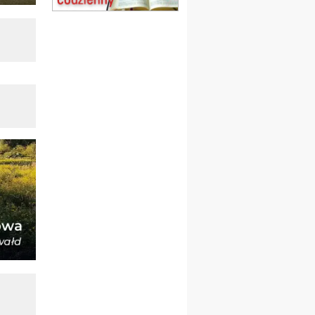
obóz wędrowny dla
dziewcząt
16.08
KOŁOBRZEG
Msza św.
17–21.08
BAJERZE
rekolekcje franciszkańskie
20–22.08
GNIEZNO →
GIETRZWAŁD
Męska pielgrzymka
rowerowa
22.08
OPOLE
Msza św.
23–29.08
BESKIDY
obóz wędrowny dla
chłopców
24–29.08
KRAKÓW
rekolekcje ignacjańskie dla
kobiet
24–29.08
BAJERZE
rekolekcje ignacjańskie dla
mężczyzn
30.08
RAFAŁY