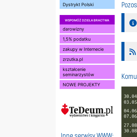
Pozos
Dystrykt Polski
WSPOMÓŻ DZIEŁA BRACTWA
darowizny
1,5% podatku
zakupy w Internecie
zrzutka.pl
kształcenie
Komun
seminarzystów
NOWE PROJEKTY
Inne serwisy WWW: