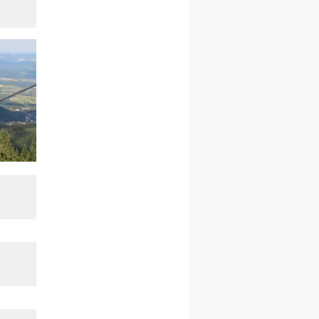
kobiet
14–19.12
BAJERZE
rekolekcje ignacjańskie dla
kobiet
14–19.12
WARSZAWA
rekolekcje ignacjańskie dla
mężczyzn
27.12.2026–01.01.2027
ZAWOJA
sylwestrowy wyjazd
integracyjny