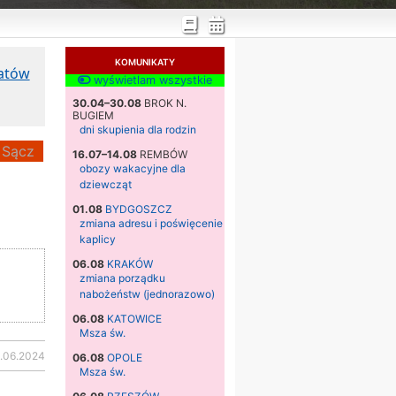
KOMUNIKATY
katów
wyświetlam wszystkie
30.04–30.08
BROK N.
BUGIEM
dni skupienia dla rodzin
Sącz
16.07–14.08
REMBÓW
obozy wakacyjne dla
dziewcząt
01.08
BYDGOSZCZ
zmiana adresu i poświęcenie
kaplicy
06.08
KRAKÓW
zmiana porządku
nabożeństw (jednorazowo)
06.08
KATOWICE
Msza św.
.06.2024
06.08
OPOLE
Msza św.