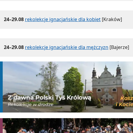
24–29.08
rekolekcje ignacjańskie dla kobiet
[Kraków]
24–29.08
rekolekcje ignacjańskie dla mężczyzn
[Bajerze]