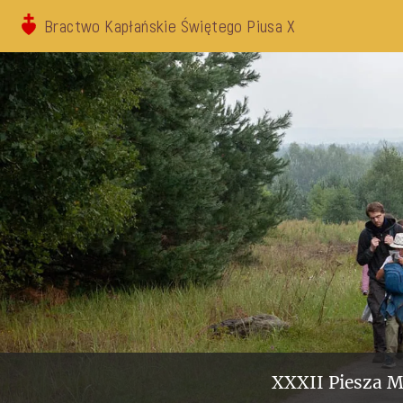
Bractwo Kapłańskie Świętego Piusa X
XXXII Piesza M