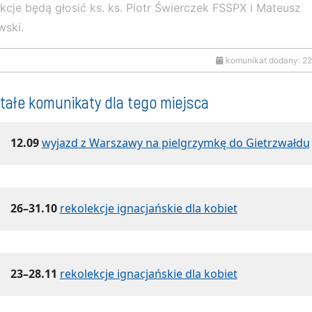
kcje będą głosić ks. ks. Piotr Świerczek FSSPX i Mateusz
ski.
komunikat dodany: 2
tałe komunikaty dla tego miejsca
12.09
wyjazd z Warszawy na pielgrzymkę do Gietrzwałdu
26–31.10
rekolekcje ignacjańskie dla kobiet
23–28.11
rekolekcje ignacjańskie dla kobiet