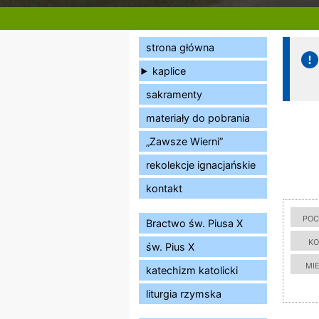
strona główna
kaplice
sakramenty
materiały do pobrania
„Zawsze Wierni”
rekolekcje ignacjańskie
kontakt
poc
Bractwo św. Piusa X
ko
św. Pius X
mi
katechizm katolicki
liturgia rzymska