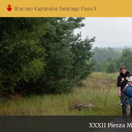
Bractwo Kapłańskie Świętego Piusa X
XXXII Piesza M