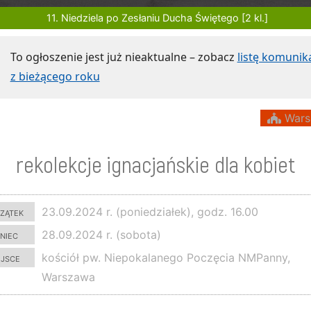
11. Niedziela po Zesłaniu Ducha Świętego [2 kl.]
To ogłoszenie jest już nieaktualne – zobacz
listę komuni
z bieżącego roku
Wars
rekolekcje ignacjańskie dla kobiet
zątek
23.09.2024 r. (poniedziałek), godz. 16.00
niec
28.09.2024 r. (sobota)
ejsce
kościół pw. Niepokalanego Poczęcia NMPanny,
Warszawa