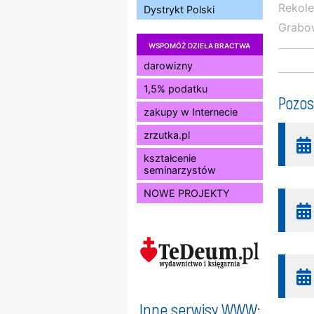
Rekole
Dystrykt Polski
Grabow
WSPOMÓŻ DZIEŁA BRACTWA
darowizny
1,5% podatku
Pozos
zakupy w Internecie
zrzutka.pl
kształcenie
seminarzystów
NOWE PROJEKTY
Inne serwisy WWW: