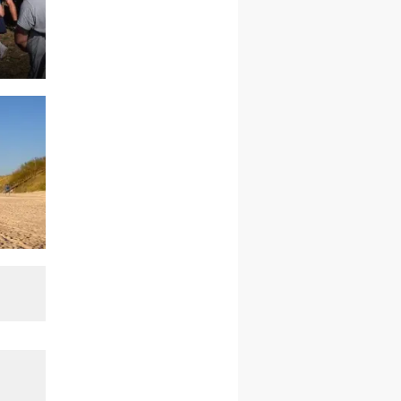
rekolekcje ignacjańskie dla
mężczyzn
21–26.09
BAJERZE
rekolekcje ignacjańskie dla
kobiet
21–26.09
KARPACZ
wyjazd integracyjny
05–10.10
BAJERZE
ZMIANA
rekolekcje maryjne dla
kobiet
19–24.10
KRAKÓW
rekolekcje maryjne dla
mężczyzn
26–31.10
WARSZAWA
rekolekcje ignacjańskie dla
kobiet
09–14.11
KRAKÓW
rekolekcje ignacjańskie dla
kobiet
09–14.11
BAJERZE
rekolekcje ignacjańskie dla
mężczyzn