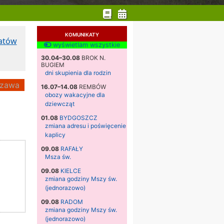
KOMUNIKATY
katów
wyświetlam wszystkie
30.04–30.08
BROK N.
BUGIEM
dni skupienia dla rodzin
zawa
16.07–14.08
REMBÓW
obozy wakacyjne dla
dziewcząt
01.08
BYDGOSZCZ
zmiana adresu i poświęcenie
kaplicy
09.08
RAFAŁY
Msza św.
09.08
KIELCE
zmiana godziny Mszy św.
(jednorazowo)
09.08
RADOM
zmiana godziny Mszy św.
(jednorazowo)