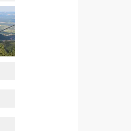
23–28.11
WARSZAWA
rekolekcje ignacjańskie dla
kobiet
14–19.12
BAJERZE
rekolekcje ignacjańskie dla
kobiet
14–19.12
WARSZAWA
rekolekcje ignacjańskie dla
mężczyzn
27.12.2026–01.01.2027
ZAWOJA
sylwestrowy wyjazd
integracyjny