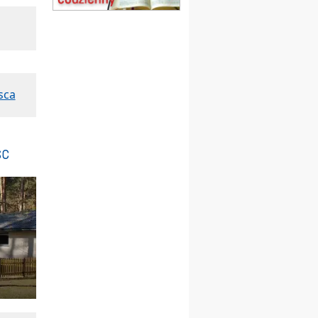
(jednorazowo)
15.08
TCZEW
zmiana godziny Mszy św.
(jednorazowo)
15.08
NOWY SĄCZ
zmiana porządku
sca
nabożeństw (jednorazowo)
15.08
KROSNO
Msza św.
sc
15.08
CZĘSTOCHOWA
Msza św.
15.08
KRAKÓW
zmiana porządku
nabożeństw (jednorazowo)
15.08
KOŁOBRZEG
Msza św.
16–22.08
BESKIDY
obóz wędrowny dla
dziewcząt
16.08
KOŁOBRZEG
Msza św.