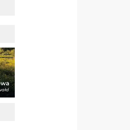
16.08
KATOWICE
integracyjne spotkanie
wiernych
17–21.08
BAJERZE
rekolekcje franciszkańskie
20–22.08
GNIEZNO →
GIETRZWAŁD
Męska pielgrzymka
rowerowa
22.08
OPOLE
Msza św.
22.08
OPOLE
II Pielgrzymka Tradycji
Katolickiej na Górę św. Anny
23–29.08
BESKIDY
obóz wędrowny dla
chłopców
24–29.08
KRAKÓW
rekolekcje ignacjańskie dla
kobiet
24–29.08
BAJERZE