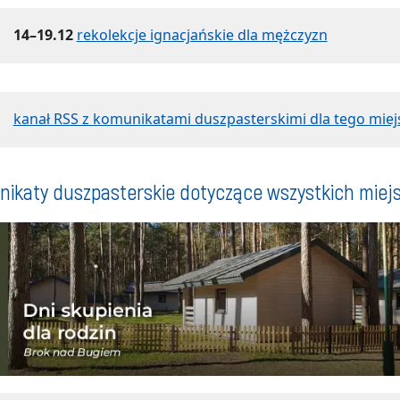
14–19.12
rekolekcje ignacjańskie dla mężczyzn
kanał RSS z komunikatami duszpasterskimi dla tego miej
ikaty duszpasterskie dotyczące wszystkich miej