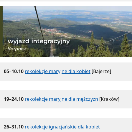
05–10.10
rekolekcje maryjne dla kobiet
[Bajerze]
19–24.10
rekolekcje maryjne dla mężczyzn
[Kraków]
26–31.10
rekolekcje ignacjańskie dla kobiet