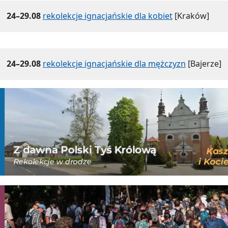
24–29.08
rekolekcje ignacjańskie dla kobiet
[Kraków]
24–29.08
rekolekcje ignacjańskie dla mężczyzn
[Bajerze]