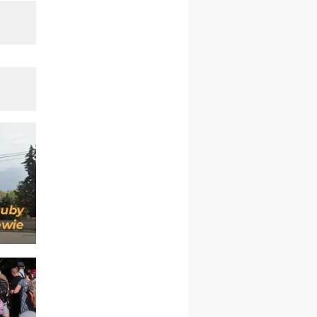
rekolekcje ignacjańskie dla
mężczyzn
30.08
RAFAŁY
Msza św.
30.08
GNIEZNO
integracyjne spotkanie
wiernych
07–11.09
KASZUBY
ZMIANA
Rekolekcje w drodze
12.09
OLSZTYN
XII Pielgrzymka Tradycji
Katolickiej do Gietrzwałdu
12.09
wyjazd z Poznania przez
Gniezno i Bydgoszcz na
pielgrzymkę do Gietrzwałdu
12.09
wyjazd z Warszawy na
pielgrzymkę do Gietrzwałdu
14–19.09
DARŁOWO
wyjazd integracyjny
21–26.09
KRAKÓW