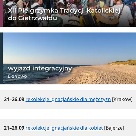
21–26.09
rekolekcje ignacjańskie dla mężczyzn
[Kraków]
21–26.09
rekolekcje ignacjańskie dla kobiet
[Bajerze]